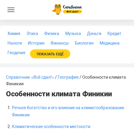
Химия
Этика
Физика
Музыка
Деньги
Кредит
Налоги
История
Финансы
Биология
Медицина
Геодезия
ПОКАЗАТЬ ЕЩЁ
Справочник «Всё сдал!»
/
География
/ Особенности климата
Финикии
Особенности климата Финикии
Речное богатство и его влияние на климатообразование
Финикии
Климатические особенности местности