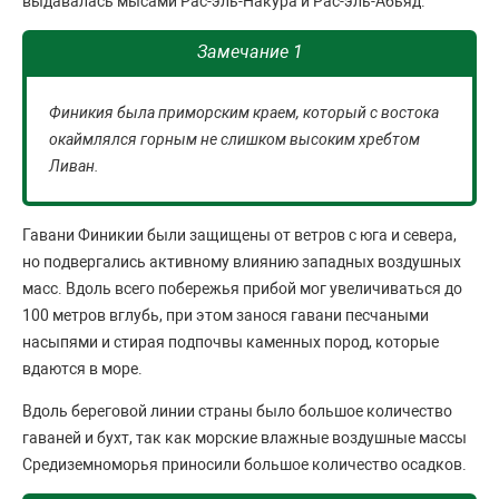
выдавалась мысами Рас-эль-Накура и Рас-эль-Абьяд.
Замечание 1
Финикия была приморским краем, который с востока
окаймлялся горным не слишком высоким хребтом
Ливан.
Гавани Финикии были защищены от ветров с юга и севера,
но подвергались активному влиянию западных воздушных
масс. Вдоль всего побережья прибой мог увеличиваться до
100 метров вглубь, при этом занося гавани песчаными
насыпями и стирая подпочвы каменных пород, которые
вдаются в море.
Вдоль береговой линии страны было большое количество
гаваней и бухт, так как морские влажные воздушные массы
Средиземноморья приносили большое количество осадков.