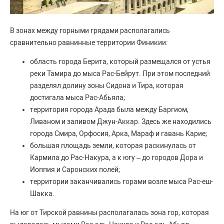
В зонах между горными грядами располагались
сравнительно равнинные территории Финикии:
область города Берита, который размещался от устья
реки Тамира до мыса Рас-Бейрут. При этом последний
разделял долину зоны Сидона и Тира, которая
достигала мыса Рас-Абьяла;
территория города Арада была между Баргиом,
Ливаном и заливом Джун-Аккар. Здесь же находились
города Смира, Орфосия, Арка, Мараф и гавань Карие;
большая площадь земли, которая раскинулась от
Кармила до Рас-Накура, а к югу – до городов Дора и
Иоппия и Саронских полей;
территории заканчивались горами возле мыса Рас-еш-
Шакка.
На юг от Тирской равнины располагалась зона гор, которая