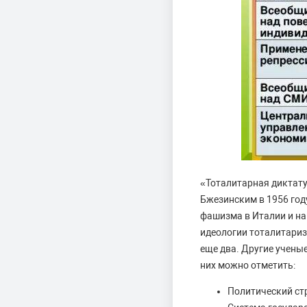
«Тоталитарная диктату
Бжезинским в 1956 году
фашизма в Италии и на
идеологии тоталитариз
еще два. Другие учены
них можно отметить:
Политический ст