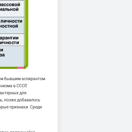
оим бывшим аспирантом
инизма в СССР,
рактерных для
ь, позже добавилось
орые признаки. Среди