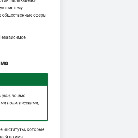
артии, являющейся
ую систему.
се общественные сферы
 Независимое
зма
цели, во имя
ыми политическими,
е институты, которые
юдей во имя