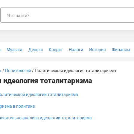
Что найти?
а
Музыка
Деньги
Кредит
Налоги
История
Финансы
Геодезия
»
/
Политология
/ Политическая идеология тоталитаризма
 идеология тоталитаризма
олитической идеологии тоталитаризма
ризма в политике
осительно анализа идеологии тоталитаризма