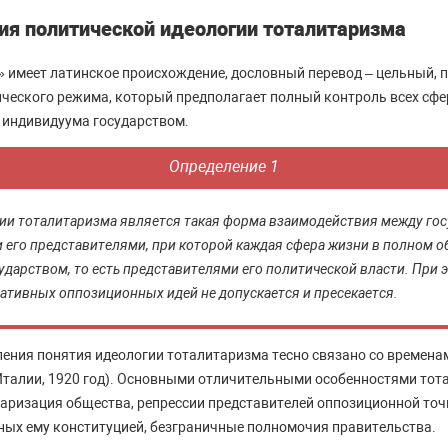
ия политической идеологии тоталитаризма
 имеет латинское происхождение, дословный перевод – цельный, п
ческого режима, который предполагает полный контроль всех сф
 индивидуума государством.
Определение 1
и тоталитаризма является такая форма взаимодействия между гос
 его представителями, при которой каждая сфера жизни в полном 
ударством, то есть представителями его политической власти. При 
ативных оппозиционных идей не допускается и пресекается.
ения понятия идеологии тоталитаризма тесно связано со времена
Италии, 1920 год). Основными отличительными особенностями тот
аризация общества, репрессии представителей оппозиционной точк
нных ему конституцией, безграничные полномочия правительства.