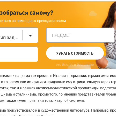
зобраться самому?
титься за помощью к преподавателям
ПРЕДМЕТ
Выберите тип задания
УЗНАТЬ СТОИМОСТЬ
это быстро и бесплатно
шизма и нацизма тех времен в Италии и Германии, термин имел и
в то время как их критики придавали ему отрицательную характер
кругах, так и в рамках антикоммунистической пропаганды, под то
шизма и сталинизма. Кроме того, по мнению представителей Фран
зм также имеет признаки тоталитарной системы.
ма присутствовало и в художественной литературе. Например, п