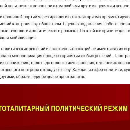
ной цели, пожертвовав при этом любыми другими целями и ценнос
ли правящей партии через идеологию тоталитаризма аргументирую
мочий контроля над обществом. С целью подавления любого проя
вые технологии политического розыска. По этой же причине для
бщая мобилизация.
политических решений и наложенных санкций не имел никаких огр
вовала монополизация процесса принятия любых решений. Простр
ию к снижению, вплоть до полного исчезновения, в условиях возр
ственного контроля в каждую сферу. Каждая из сфер политики, с
другими, образуя единое целое пространство.