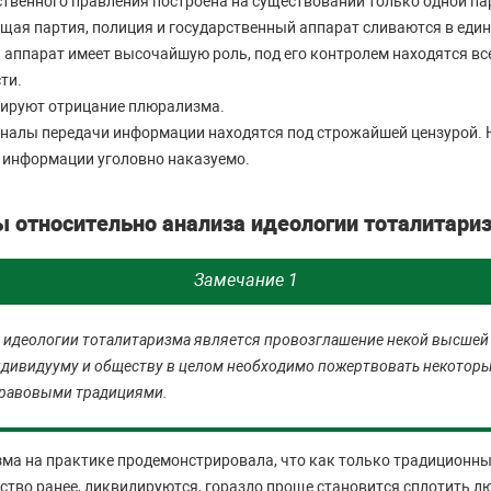
ственного правления построена на существовании только одной п
щая партия, полиция и государственный аппарат сливаются в един
 аппарат имеет высочайшую роль, под его контролем находятся в
ти.
ируют отрицание плюрализма.
аналы передачи информации находятся под строжайшей цензурой.
 информации уголовно наказуемо.
 относительно анализа идеологии тоталитари
Замечание 1
 идеологии тоталитаризма является провозглашение некой высшей 
ндивидууму и обществу в целом необходимо пожертвовать некотор
равовыми традициями.
ма на практике продемонстрировала, что как только традиционны
ство ранее, ликвидируются, гораздо проще становится сплотить л