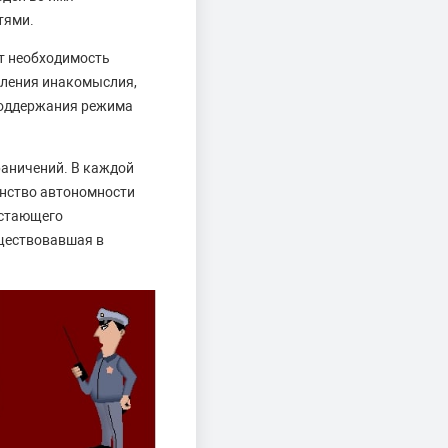
тями.
т необходимость
вления инакомыслия,
 поддержания режима
аничений. В каждой
анство автономности
астающего
уществовавшая в