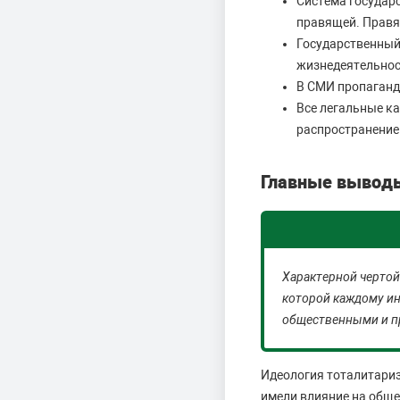
Система государ
правящей. Правя
Государственный
жизнедеятельнос
В СМИ пропаганд
Все легальные к
распространение
Главные выводы
Характерной чертой
которой каждому и
общественными и п
Идеология тоталитариз
имели влияние на обще