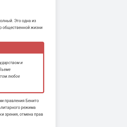
олный. Это одна из
ер общественной жизни
ударством и
объеме
этом любое
ми правления Бенито
алитарного режима
и зрения, отмена прав