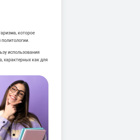
таризма, которое
й политологии.
льзу использования
в, характерных как для