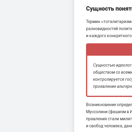
Сущность понят
Термин «тоталитаризм»
разновидностей полити
и каждого конкретного
Сущностью идеологи
обществом со всеми
контролируется гос
проявление альтерн
Возникновение определ
Муссолини (фашизм в 
правления стали милит
и свобод человека, да