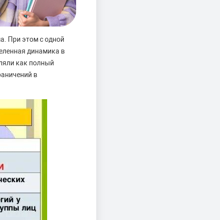
а. При этом с одной
деленная динамика в
еляли как полный
раничений в