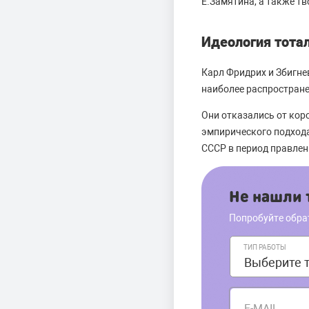
Е.Замятина, а также т
Идеология тота
Карл Фридрих и Збигне
наиболее распростране
Они отказались от кор
эмпирического подхода
СССР в период правлен
Не нашли т
Попробуйте обра
ТИП РАБОТЫ
E-MAIL