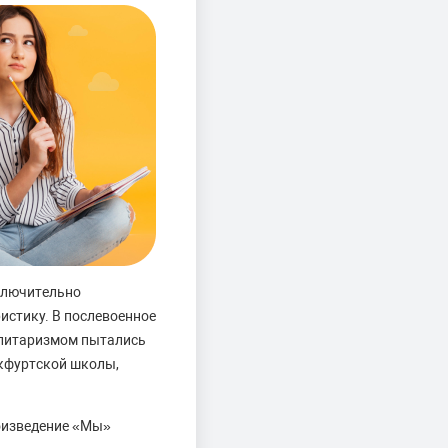
сключительно
истику. В послевоенное
талитаризмом пытались
кфуртской школы,
роизведение «Мы»