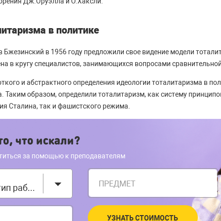
ворения Дж.Оруэлла и О.Хаксли.
литаризма в политике
в Бжезинский в 1956 году предложили свое видение модели тотали
на в кругу специалистов, занимающихся вопросами сравнительно
откого и абстрактного определения идеологии тоталитаризма в по
. Таким образом, определили тоталитаризм, как систему принципо
ия Сталина, так и фашистского режима.
о, что искали?
титься за помощью к преподавателям
ПРЕДМЕТ
Выберите тип работы
УЗНАТЬ СТОИМОСТЬ