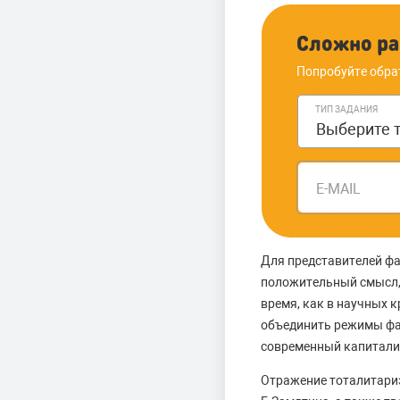
Сложно ра
Попробуйте обра
ТИП ЗАДАНИЯ
E-MAIL
Для представителей фа
положительный смысл, 
время, как в научных 
объединить режимы фа
современный капитали
Отражение тоталитариз