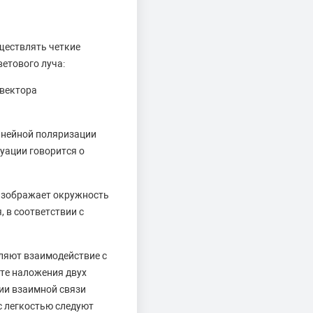
ществлять четкие
етового луча:
 вектора
инейной поляризации
уации говорится о
 изображает окружность
 в соответствии с
вляют взаимодействие с
ате наложения двух
ции взаимной связи
 с легкостью следуют