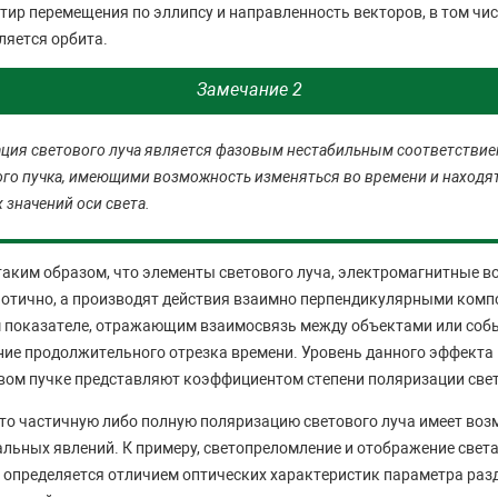
ир перемещения по эллипсу и направленность векторов, в том числ
ляется орбита.
Замечание 2
ация светового луча является фазовым нестабильным соответстви
го пучка, имеющими возможность изменяться во времени и находя
 значений оси света.
таким образом, что элементы светового луча, электромагнитные 
аотично, а производят действия взаимно перпендикулярными комп
 показателе, отражающим взаимосвязь между объектами или собы
ие продолжительного отрезка времени. Уровень данного эффекта 
ом пучке представляют коэффициентом степени поляризации свет
что частичную либо полную поляризацию светового луча имеет во
льных явлений. К примеру, светопреломление и отображение света
определяется отличием оптических характеристик параметра раз