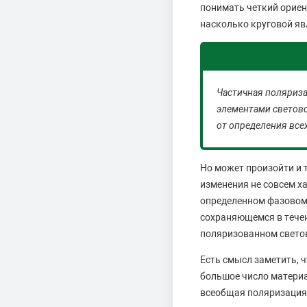
понимать четкий ориент
насколько круговой яв
Частичная поляриз
элементами светово
от определения всех
Но может произойти и 
изменения не совсем х
определенном фазовом
сохраняющемся в течен
поляризованном светов
Есть смысл заметить, 
большое число материа
всеобщая поляризация 