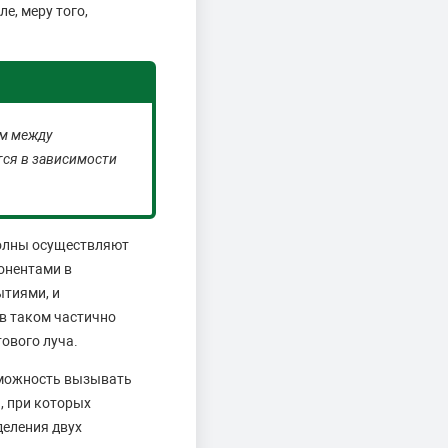
е, меру того,
ем между
тся в зависимости
волны осуществляют
онентами в
тиями, и
в таком частично
ового луча.
зможность вызывать
, при которых
деления двух