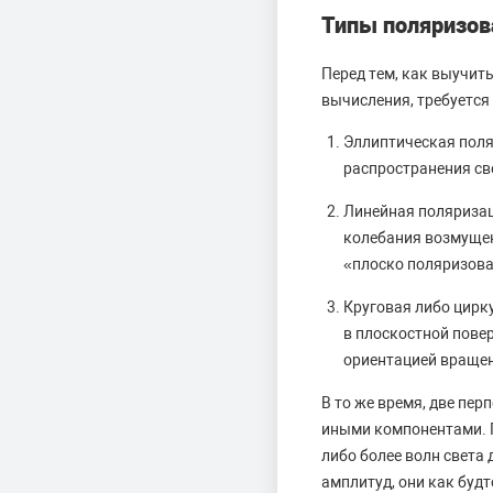
Типы поляризова
Перед тем, как выучит
вычисления, требуется
Эллиптическая поляр
распространения св
Линейная поляризац
колебания возмущен
«плоско поляризова
Круговая либо цирк
в плоскостной повер
ориентацией вращен
В то же время, две пе
иными компонентами. П
либо более волн света 
амплитуд, они как будт