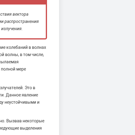
йствия вектора
ии распространения
 излучения.
ние колебаний в волнах
й волны, в том числе,
осылаемая
 полной мере
злучателей. Это в
ти. Данное явление
жду неустойчивыми и
ьно. Вызвав некоторые
следующие выделения