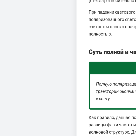
(стекла) относительно 
При падении светового
поляризованного свето
считается плоско поля
полностью.
Суть полной и ч
Полную поляризацию
траектории окончани
к свету.
Как правило, данная п
разницы фаз и частот
волновой структуре. Д