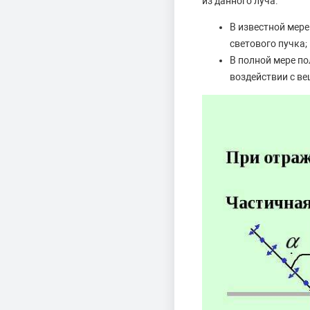
из данного луча:
В известной мер
светового пучка;
В полной мере п
воздействии с в