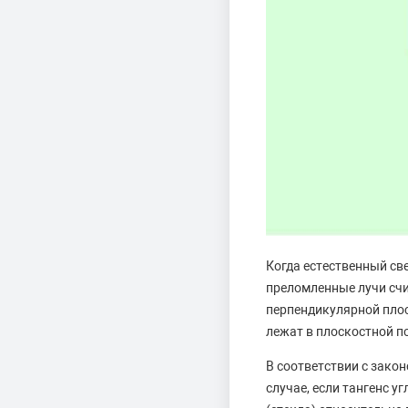
Когда естественный св
преломленные лучи сч
перпендикулярной плос
лежат в плоскостной п
В соответствии с зако
случае, если тангенс у