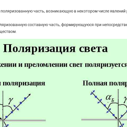
е поляризованную часть, возникающую в некотором числе явлений
оляризованную составную часть, формирующуюся при непосредст
еществом.