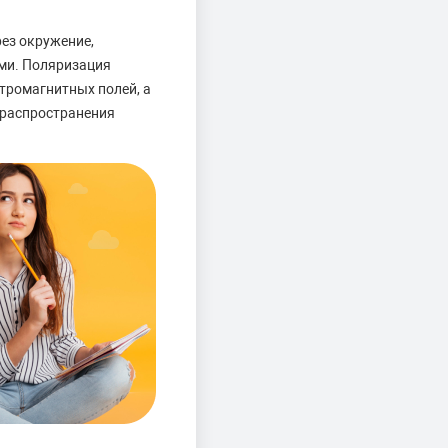
ез окружение,
ми. Поляризация
тромагнитных полей, а
 распространения