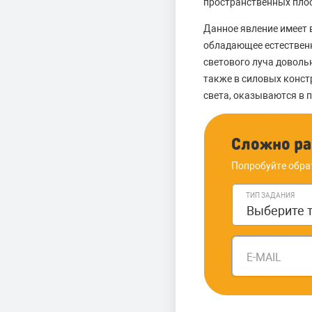
пространственных плос
Данное явление имеет 
обладающее естествен
светового луча доволь
также в силовых конст
света, оказываются в 
Сложно ра
Попробуйте обра
ТИП ЗАДАНИЯ
E-MAIL