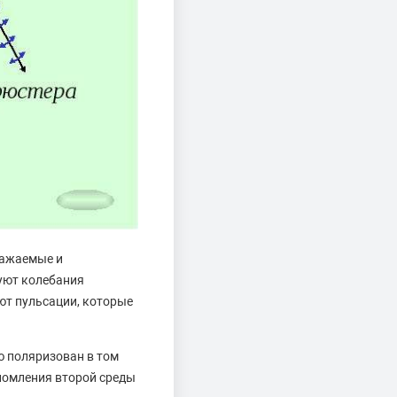
ражаемые и
уют колебания
ют пульсации, которые
ю поляризован в том
реломления второй среды