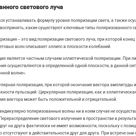
нного светового луча
ься устанавливать формулу уровня поляризации света, а также осу
 воспринять, какие существуют ключевые типы поляризованного св
изация – это вид поляризации светового луча, при которой конец
етовых волн описывает эллипс в плоскости колебаний.
ия является частным случаем эллиптической поляризации. При л
ия осуществляются в определенной одной плоскости, в данной сит
нной волне».
улярная поляризация, при которой окончание вектора амплитуды
хности пульсаций. Циркулярная поляризация, как и эллиптическая,
ия вектора может быть положительной и отрицательной.
рпендикулярно поляризованные волны ни в коем случае не осущест
ерераспределение светового излучения в пространстве в результ
друг на друга фактически не имеет возможности, поскольку с пози
о отсутствуют в действительности друг для друга. При встрече они