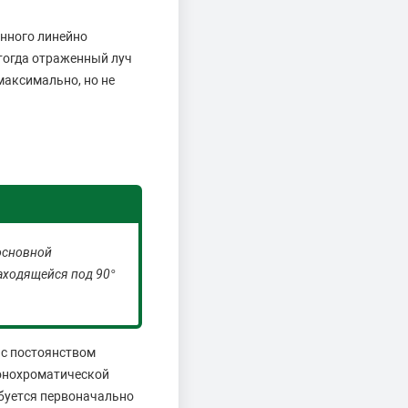
енного линейно
 тогда отраженный луч
максимально, но не
основной
находящейся под 90°
 с постоянством
онохроматической
ебуется первоначально