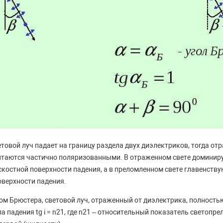
етовой луч падает на границу раздела двух диэлектриков, тогда от
итаются частично поляризованными. В отраженном свете доминир
костной поверхности падения, а в преломленном свете главенству
оверхности падения.
ном Брюстера, световой луч, отраженный от диэлектрика, полность
гла падения tg i = n21, где n21 – относительный показатель светоп