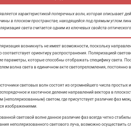
является характеристикой поперечных волн, которая описывает де
чины в плоском пространстве, находящейся под прямым углом лин
ляризация света считается одним из ключевых свойств оптического
ляризация возникнуть не имеет возможности, поскольку направле
о соответствует ориентиру распространения. Поляризацией светово
ие параметры, которые способны отображать специфику света. П
лем волна света в единичном акте светопреломления, постоянно в
сточники световых волн состоят из огромнейшего числа простых и
еспорядочное и хаотичное деление направлений вектора в плоскос
м (неполяризованным) светом, где присутствует различие фаз ме
ся изображениями.
ованной световой волне данное различие фаз всегда четко стабил
вания неполяризованного светового луча, возможно осуществить 