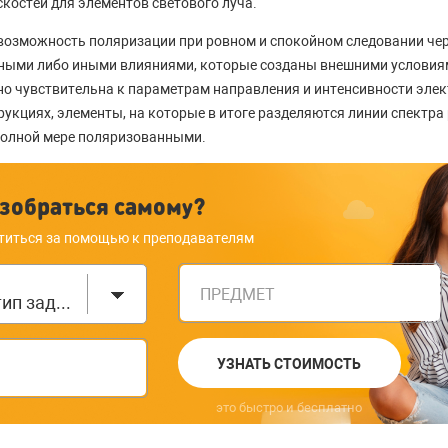
костей для элементов светового луча.
возможность поляризации при ровном и спокойном следовании чер
ными либо иными влияниями, которые созданы внешними условия
но чувствительна к параметрам направления и интенсивности элек
рукциях, элементы, на которые в итоге разделяются линии спектра
полной мере поляризованными.
зобраться самому?
титься за помощью к преподавателям
ПРЕДМЕТ
Выберите тип задания
УЗНАТЬ СТОИМОСТЬ
это быстро и бесплатно