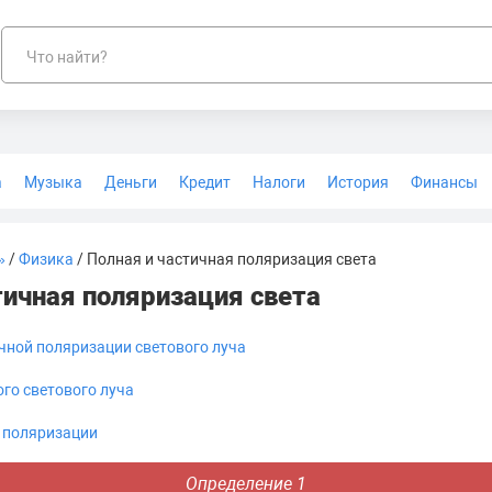
Что найти?
а
Музыка
Деньги
Кредит
Налоги
История
Финансы
Геодезия
»
/
Физика
/ Полная и частичная поляризация света
тичная поляризация света
ичной поляризации светового луча
го светового луча
 поляризации
Определение 1