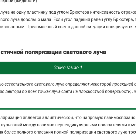
первой (жидкости).
 луча на одну пластинку под углом Брюстера интенсивность отраж
вого луча довольно мала. Если угол падения равен углу Брюстера,
ризованным. Преломленный свет в данной ситуации поляризуется 
астичной поляризации светового луча
Замечание 1
 естественного светового луча определяют некоторой проекцией 
я вектора во всех точках луча света на плоскостной поверхности, 
оляризация является эллиптической, что напрямую взаимосвязано
ы пульсаций между взаимно перпендикулярными показателями в м
ля более полного описания полной поляризации светового луча тр