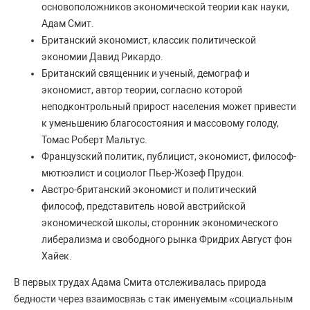
основоположников экономической теории как науки,
Адам Смит.
Британский экономист, классик политической
экономии Давид Рикардо.
Британский священник и ученый, демограф и
экономист, автор теории, согласно которой
неподконтрольный прирост населения может привести
к уменьшению благосостояния и массовому голоду,
Томас Роберт Мальтус.
Французский политик, публицист, экономист, философ-
мютюэлист и социолог Пьер-Жозеф Прудон.
Австро-британский экономист и политический
философ, представитель новой австрийской
экономической школы, сторонник экономического
либерализма и свободного рынка Фридрих Август фон
Хайек.
В первых трудах Адама Смита отслеживалась природа
бедности через взаимосвязь с так именуемым «социальным