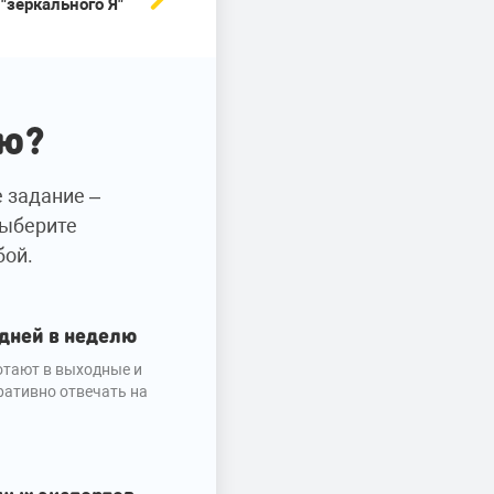
 "зеркального Я"
ию?
е задание –
Выберите
бой.
 дней в неделю
тают в выходные и
ративно отвечать на