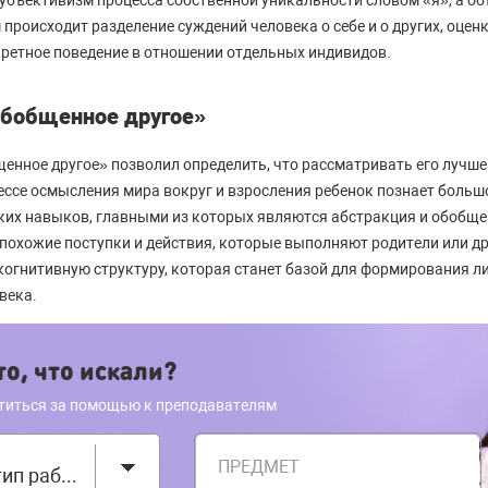
убъективизм процесса собственной уникальности словом «я», а о
происходит разделение суждений человека о себе и о других, оцен
ретное поведение в отношении отдельных индивидов.
обобщенное другое»
енное другое» позволил определить, что рассматривать его лучше
цессе осмысления мира вокруг и взросления ребенок познает больш
их навыков, главными из которых являются абстракция и обобщен
охожие поступки и действия, которые выполняют родители или др
 когнитивную структуру, которая станет базой для формирования л
века.
о, что искали?
титься за помощью к преподавателям
ПРЕДМЕТ
Выберите тип работы