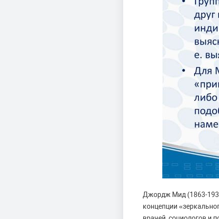
Джордж Мид (1863-1931
концепции «зеркально
врачей, социологов и п