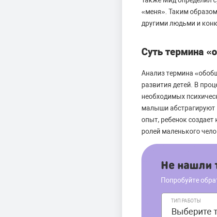
Также Мид определил с
«меня». Таким образом 
другими людьми и конк
Суть термина «
Анализ термина «обобщ
развития детей. В про
необходимых психическ
малыши абстрагируют п
опыт, ребенок создает
ролей маленького чело
Не нашли т
Попробуйте обра
ТИП РАБОТЫ