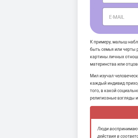
E-MAIL
К примеру, малыш набл
быть семья или черты 
картины личных отноше
материнства или отцов
Мил изучал человеческ
каждый индивид приход
того, в какой социальн
религиозные взгляды и
Люди воспринимают
действия в соответ