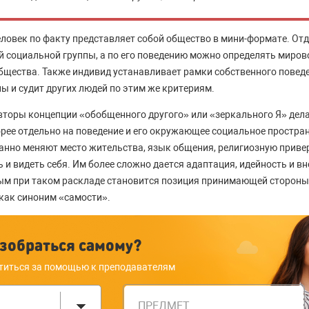
овек по факту представляет собой общество в мини-формате. От
й социальной группы, а по его поведению можно определять миров
общества. Также индивид устанавливает рамки собственного поведе
ы и судит других людей по этим же критериям.
вторы концепции «обобщенного другого» или «зеркального Я» дела
корее отдельно на поведение и его окружающее социальное простра
анно меняют место жительства, язык общения, религиозную приве
 и видеть себя. Им более сложно дается адаптация, идейность и вн
ым при таком раскладе становится позиция принимающей сторон
как синоним «самости».
зобраться самому?
титься за помощью к преподавателям
ПРЕДМЕТ