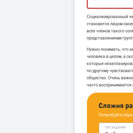
Социализированный чел
становится лицом свое
всех членов такого со
представлениями групп
Нужно понимать, что а
человека в целом, а с
которые незапланиров
по-другому чувствовать
общество. Очень важн
часто воспринимается 
Сложно ра
Попробуйте обра
ТИП ЗАДАНИЯ