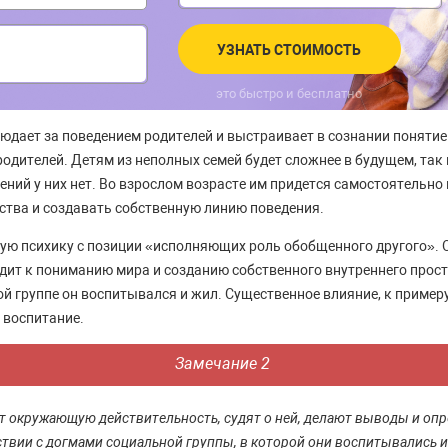
УЗНАТЬ СТОИМОСТЬ
это быстро и бесплатно
юдает за поведением родителей и выстраивает в сознании понятие
родителей. Детям из неполных семей будет сложнее в будущем, так
ний у них нет. Во взрослом возрасте им придется самостоятельно 
ства и создавать собственную линию поведения.
ую психику с позиции «исполняющих роль обобщенного другого». 
ит к пониманию мира и созданию собственного внутреннего прост
ой группе он воспитывался и жил. Существенное влияние, к пример
 воспитание.
Замечание 2
 окружающую действительность, судят о ней, делают выводы и оп
ствии с догмами социальной группы, в которой они воспитывались и