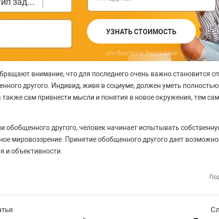
Выберите тип задания
УЗНАТЬ СТОИМОСТЬ
это быстро и бесплатно
бращают внимание, что для последнего очень важно становится с
нного другого. Индивид, живя в социуме, должен уметь полностью 
а также сам привнести мысли и понятия в новое окружения, тем са
ии обобщенного другого, человек начинает испытывать собственн
нное мировоззрение. Принятие обобщенного другого дает возможно
я и объективности.
Под
атья
Сл