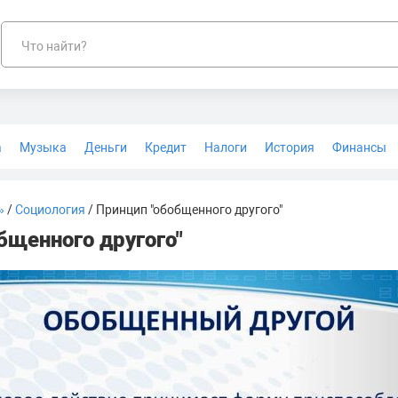
Что найти?
а
Музыка
Деньги
Кредит
Налоги
История
Финансы
Геодезия
»
/
Социология
/ Принцип "обобщенного другого"
бщенного другого"