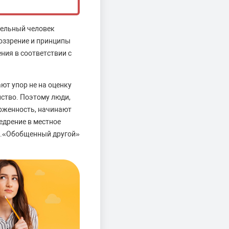
дельный человек
оззрение и принципы
ния в соответствии с
ют упор не на оценку
нство. Поэтому люди,
рженность, начинают
едрение в местное
ы.«Обобщенный другой»