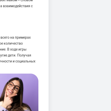
бъективизм – словом
ка взаимодействия с
 всего на примерах
ое количество
ие. В ходе игры
угие дети. Получая
ичности и социальных