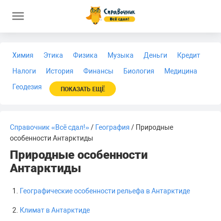
Химия
Этика
Физика
Музыка
Деньги
Кредит
Налоги
История
Финансы
Биология
Медицина
Геодезия
ПОКАЗАТЬ ЕЩЁ
Справочник «Всё сдал!»
/
География
/ Природные
особенности Антарктиды
Природные особенности
Антарктиды
Географические особенности рельефа в Антарктиде
Климат в Антарктиде