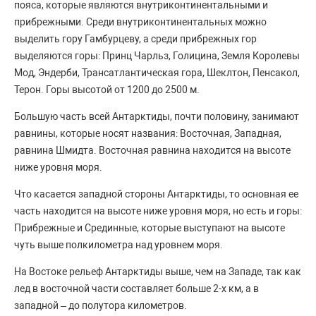
пояса, которые являются внутриконтинентальными и
прибрежными. Среди внутриконтинентальных можно
выделить гору Гамбурцеву, а среди прибрежных гор
выделяются горы: Принц Чарльз, Голицина, Земля Королевы
Мод, Эндерби, Трансатлантическая гора, Шеклтон, Пенсакол,
Терон. Горы высотой от 1200 до 2500 м.
Большую часть всей Антарктиды, почти половину, занимают
равнины, которые носят названия: Восточная, Западная,
равнина Шмидта. Восточная равнина находится на высоте
ниже уровня моря.
Что касается западной стороны Антарктиды, то основная ее
часть находится на высоте ниже уровня моря, но есть и горы:
Прибрежные и Срединные, которые выступают на высоте
чуть выше полкилометра над уровнем моря.
На Востоке рельеф Антарктиды выше, чем на Западе, так как
лед в восточной части составляет больше 2-х км, а в
западной – до полутора километров.