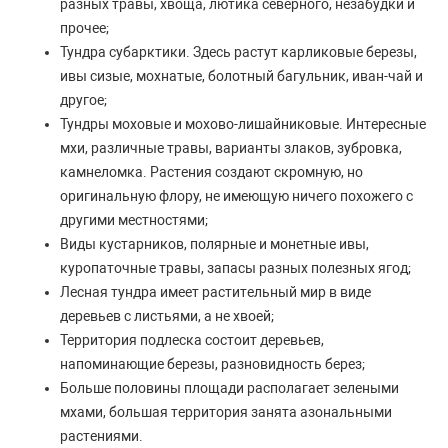
разных травы, хвоща, лютика северного, незабудки и
прочее;
Тундра субарктики. Здесь растут карликовые березы,
ивы сизые, мохнатые, болотный багульник, иван-чай и
другое;
Тундры моховые и мохово-лишайниковые. Интересные
мхи, различные травы, варианты злаков, зубровка,
камнеломка. Растения создают скромную, но
оригинальную флору, не имеющую ничего похожего с
другими местностями;
Виды кустарников, полярные и монетные ивы,
куропаточные травы, запасы разных полезных ягод;
Лесная тундра имеет растительный мир в виде
деревьев с листьями, а не хвоей;
Территория подлеска состоит деревьев,
напоминающие березы, разновидность берез;
Больше половины площади располагает зелеными
мхами, большая территория занята азональными
растениями.