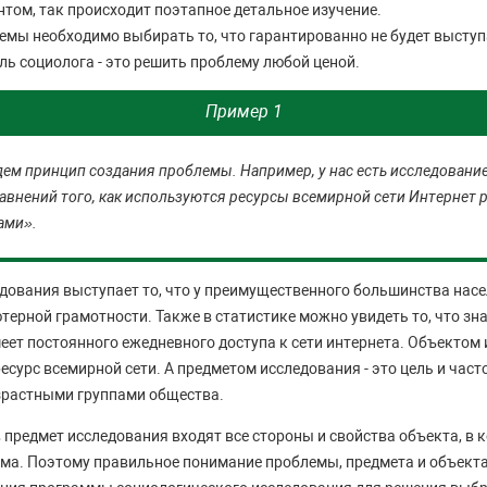
том, так происходит поэтапное детальное изучение.
емы необходимо выбирать то, что гарантированно не будет высту
ль социолога - это решить проблему любой ценой.
Пример 1
ем принцип создания проблемы. Например, у нас есть исследование 
авнений того, как используются ресурсы всемирной сети Интернет
ами».
дования выступает то, что у преимущественного большинства насе
ерной грамотности. Также в статистике можно увидеть то, что зн
меет постоянного ежедневного доступа к сети интернета. Объектом
есурс всемирной сети. А предметом исследования - это цель и час
зрастными группами общества.
в предмет исследования входят все стороны и свойства объекта, в 
ма. Поэтому правильное понимание проблемы, предмета и объекта 