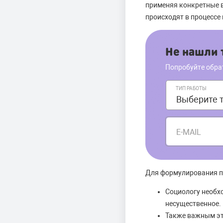
применяя конкретные в
происходят в процессе
Не нашли т
Попробуйте обра
ТИП РАБОТЫ
E-MAIL
Для формулирования п
Социологу необх
несущественное.
Также важным эт