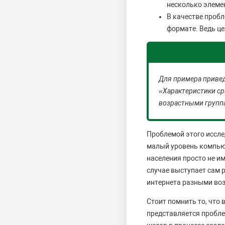
несколько элемен
В качестве пробл
формате. Ведь це
Для примера привед
«Характеристики ср
возрастными групп
Проблемой этого иссле
малый уровень компьют
населения просто не и
случае выступает сам р
интернета разными во
Стоит помнить то, что 
представляется пробле