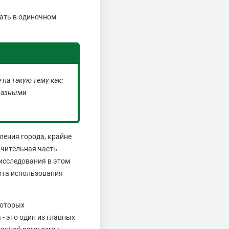
пать в одиночном
на такую тему как:
 разными
ления города, крайне
ачительная часть
 исследования в этом
тота использования
которых
- это один из главных