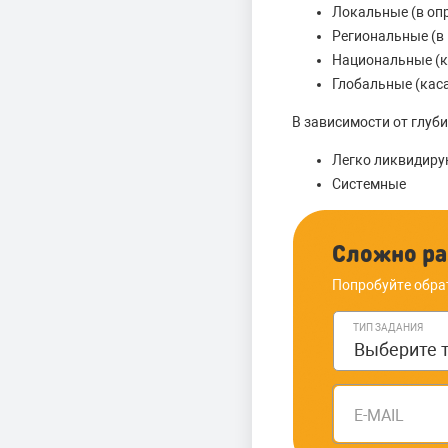
Локальные (в оп
Региональные (в 
Национальные (к
Глобальные (кас
В зависимости от глуб
Легко ликвидир
Системные
Сложно ра
Попробуйте обра
ТИП ЗАДАНИЯ
E-MAIL