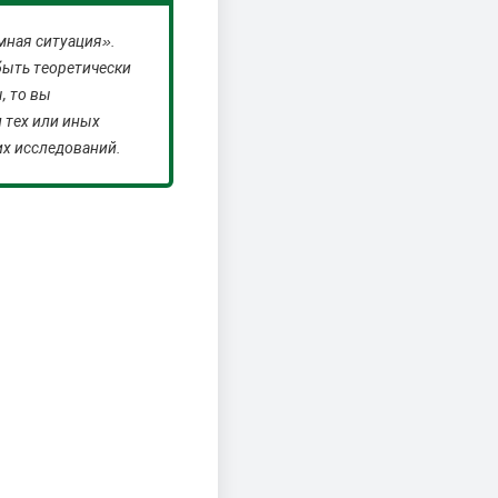
мная ситуация».
быть теоретически
, то вы
 тех или иных
их исследований.