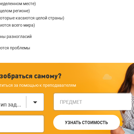
ределенном месте)
целом регионе)
оторые касаются целой страны)
аются всего мира)
ины разногласий
уются проблемы
зобраться самому?
титься за помощью к преподавателям
ПРЕДМЕТ
Выберите тип задания
УЗНАТЬ СТОИМОСТЬ