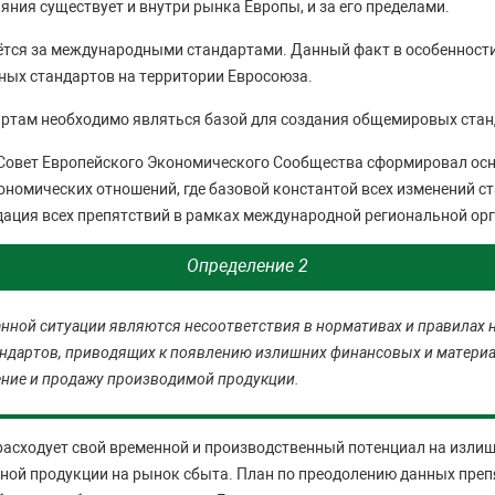
ния существует и внутри рынка Европы, и за его пределами.
тся за международными стандартами. Данный факт в особенности
ных стандартов на территории Евросоюза.
ртам необходимо являться базой для создания общемировых стан
 Совет Европейского Экономического Сообщества сформировал ос
номических отношений, где базовой константой всех изменений с
ация всех препятствий в рамках международной региональной ор
Определение 2
нной ситуации являются несоответствия в нормативах и правилах 
ндартов, приводящих к появлению излишних финансовых и материа
ение и продажу производимой продукции.
асходует свой временной и производственный потенциал на излиш
ной продукции на рынок сбыта. План по преодолению данных преп