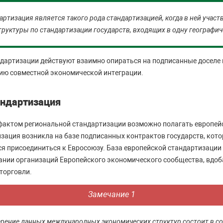
артизация является такого рода стандартизацией, когда в ней учас
труктуры по стандартизации государств, входящих в одну географи
артизации действуют взаимно опираться на подписанные доселе 
ию совместной экономической интеграции.
андартизация
актом региональной стандартизации возможно полагать европей
зация возникла на базе подписанных контрактов государств, кото
я присоединиться к Евросоюзу. База европейской стандартизации
ании организаций Европейского экономического сообщества, вдоб
торговли.
Замечание 1
рение данных международных экономических структур состоит в с