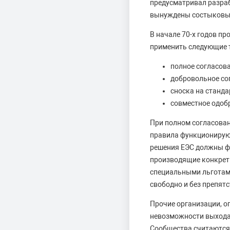
предусматривал разраб
вынуждены состыковыв
В начале 70-х годов п
применить следующие 
полное согласова
добровольное со
сноска на станда
совместное одоб
При полном согласова
правила функционирую
решения ЕЭС должны ф
производящие конкрет
специальными льготами
свободно и без препятс
Прочие организации, о
невозможности выхода 
Сообщества считаются