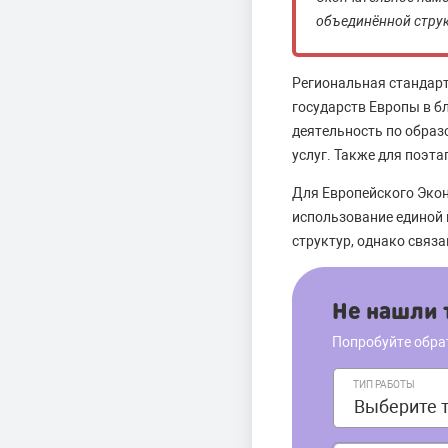
объединённой струк
Региональная стандар
государств Европы в б
деятельность по образ
услуг. Также для поэт
Для Европейского Эко
использование единой 
структур, однако связ
Не нашли т
Попробуйте обра
ТИП РАБОТЫ