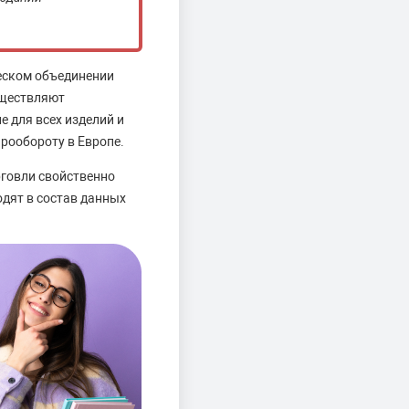
еском объединении
уществляют
 для всех изделий и
рообороту в Европе.
говли свойственно
одят в состав данных