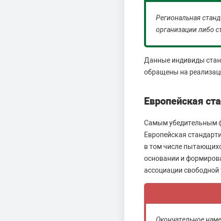
Региональная станд
организации либо с
Данные индивиды станд
обращены на реализац
Европейская ст
Самым убедительным ф
Европейская стандарти
в том числе пытающихс
основании и формиров
ассоциации свободной 
Окончательное наме