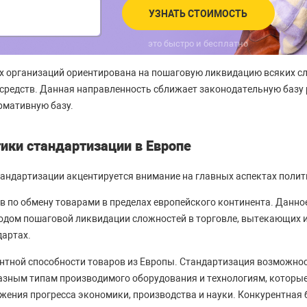
УЗНАТЬ СТОИМОСТЬ
это быстро и бесплатно
х организаций ориентирована на пошаговую ликвидацию всяких с
средств. Данная направленность сближает законодательную базу 
рмативную базу.
ики стандартизации в Европе
тандартизации акцентируется внимание на главных аспектах полит
в по обмену товарами в пределах европейского континента. Данно
одом пошаговой ликвидации сложностей в торговле, вытекающих и
артах.
нтной способности товаров из Европы. Стандартизация возможно
азным типам производимого оборудования и технологиям, которы
жения прогресса экономики, производства и науки. Конкурентная 