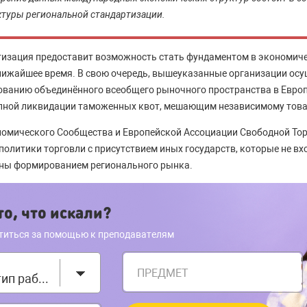
туры региональной стандартизации.
тизация предоставит возможность стать фундаментом в экономич
лижайшее время. В свою очередь, вышеуказанные организации ос
ованию объединённого всеобщего рыночного пространства в Европе
апной ликвидации таможенных квот, мешающим независимому това
номического Сообщества и Европейской Ассоциации Свободной Тор
политики торговли с присутствием иных государств, которые не вх
аны формированием регионального рынка.
о, что искали?
титься за помощью к преподавателям
ПРЕДМЕТ
Выберите тип работы