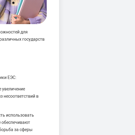
ложностей для
различных государств
ики ЕЭС:
е увеличение
з несоответствий в
сть использовать
е обеспечивают
борьба за сферы