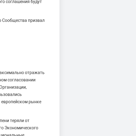
ого соглашения будут
о Сообщества призвал
максимально отражать
ном согласовании
Организации,
льзовались
а европейском рынке
пени теряли от
ого Экономического
ациональные