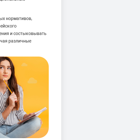
ых нормативов,
пейского
ения и состыковывать
ючая различные