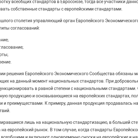
отку всеобщих стандартов в Евросоюзе, тогда все участники данн
ать собственные стандарты с европейскими стандартами.
рошлого столетия управляющий орган Европейского Экономическог
типы согласований:
ние;
гласование;
рты;
рение.
нии решения Европейского Экономического Сообщества обязаны 
щих на данный момент национальных стандартов. При доброволь
ункционировать в равной степени с национальными стандартами. 
ную продукцию и основывающиеся на европейских стандартах, по
 и преимуществами. К примеру, данная продукция продавалась н
твий.
пиравшиеся лишь на национальную стандартизацию, в большей сте
на европейский рынок. В том случае, когда стандарты Европейск
 всеобщими и включают одновременно сноски на европейские и н