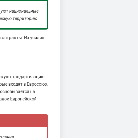
твуют национальные
ческую территорию.
контракты. Их усилия
скую стандартизацию.
рые входят в Евросоюз,
 основывается на
авок Европейской
оздании