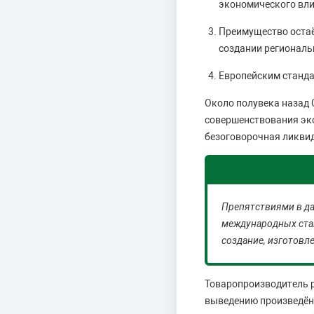
экономического влия
Преимущество остаё
создании региональ
Европейским станда
Около полувека назад
совершенствования эко
безоговорочная ликвид
Препятствиями в да
международных ста
создание, изготовл
Товаропроизводитель р
выведению произведён