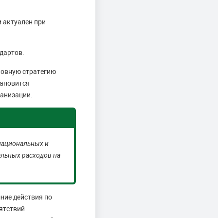
 актуален при
дартов.
новную стратегию
тановится
ганизации.
национальных и
льных расходов на
ние действия по
ятствий