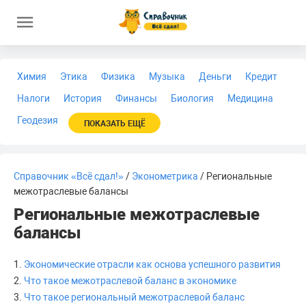
Химия
Этика
Физика
Музыка
Деньги
Кредит
Налоги
История
Финансы
Биология
Медицина
Геодезия
ПОКАЗАТЬ ЕЩЁ
Справочник «Всё сдал!»
/
Эконометрика
/ Региональные
межотраслевые балансы
Региональные межотраслевые
балансы
1.
Экономические отрасли как основа успешного развития
2.
Что такое межотраслевой баланс в экономике
3.
Что такое региональный межотраслевой баланс