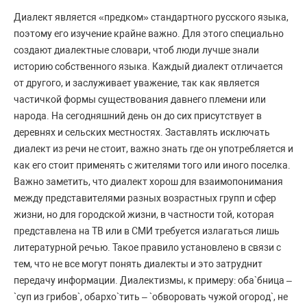
Диалект является «предком» стандартного русского языка,
поэтому его изучение крайне важно. Для этого специально
создают диалектные словари, чтоб люди лучше знали
историю собственного языка. Каждый диалект отличается
от другого, и заслуживает уважение, так как является
частичкой формы существования давнего племени или
народа. На сегодняшний день он до сих присутствует в
деревнях и сельских местностях. Заставлять исключать
диалект из речи не стоит, важно знать где он употребляется и
как его стоит применять с жителями того или иного поселка.
Важно заметить, что диалект хорош для взаимопонимания
между представителями разных возрастных групп и сфер
жизни, но для городской жизни, в частности той, которая
представлена на ТВ или в СМИ требуется излагаться лишь
литературной речью. Такое правило установлено в связи с
тем, что не все могут понять диалекты и это затруднит
передачу информации. Диалектизмы, к примеру: оба`бница –
`суп из грибов`, обархо`тить – `обворовать чужой огород`, не