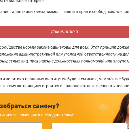
материальные интересы.
ания гарантийных механизмов – защита прав и свобод всех член
Замечание 3
сообществе нормы закона одинаковы для всех. Этот принцип должен
зложении административной или уголовной ответственности на до
конкретных лиц, превышение должностных полномочий или злоупот
ти политико-правовых институтов будет тем выше, чем жёстче бу
о такому же принципу строится и правовая ответственность челове
зобраться самому?
титься за помощью к преподавателям