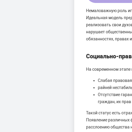
Немаловажную роль иг
Идеальная модель пред
реализовать свои духов
нарушает общественные
обязанностях, правах и
Социально-пра
На современном этапе 
Слабая правовая
райней нестабил
Отсутствие гаран
граждан, их прав 
Такой статус есть отра
Появление различных ф
расслоению общества н