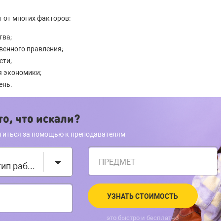
т от многих факторов:
тва;
венного правления;
сти;
я экономики;
ень.
о, что искали?
титься за помощью к преподавателям
ПРЕДМЕТ
Выберите тип работы
УЗНАТЬ СТОИМОСТЬ
это быстро и бесплатно