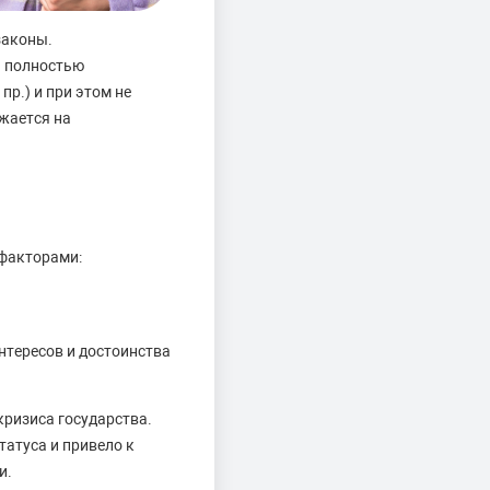
законы.
ь полностью
пр.) и при этом не
жается на
 факторами:
нтересов и достоинства
кризиса государства.
атуса и привело к
и.