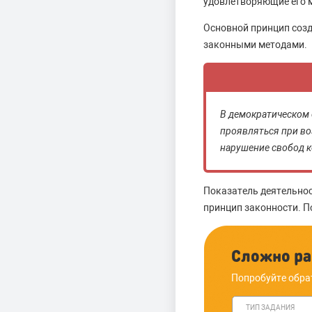
удовлетворяющие его 
Основной принцип созд
законными методами.
В демократическом 
проявляться при во
нарушение свобод 
Показатель деятельнос
принцип законности. П
Сложно ра
Попробуйте обра
ТИП ЗАДАНИЯ