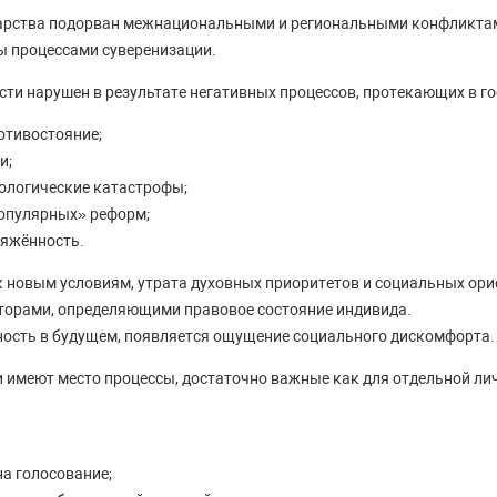
дарства подорван межнациональными и региональными конфликтам
ы процессами суверенизации.
сти нарушен в результате негативных процессов, протекающих в го
отивостояние;
и;
кологические катастрофы;
опулярных» реформ;
яжённость.
 новым условиям, утрата духовных приоритетов и социальных ори
торами, определяющими правовое состояние индивида.
ность в будущем, появляется ощущение социального дискомфорта.
и имеют место процессы, достаточно важные как для отдельной лич
а голосование;