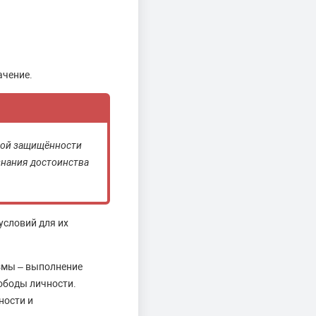
ачение.
ной защищённости
знания достоинства
условий для их
змы – выполнение
ободы личности.
ности и