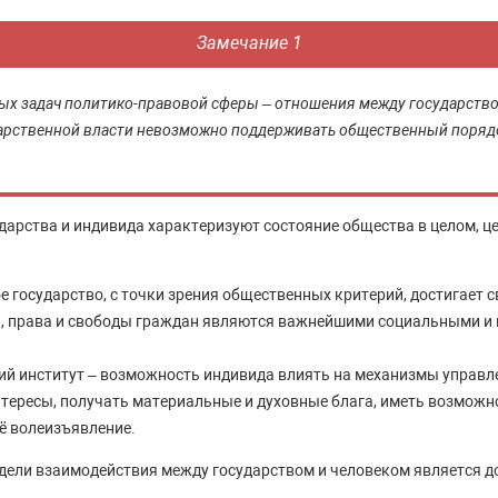
Замечание 1
ых задач политико-правовой сферы – отношения между государство
арственной власти невозможно поддерживать общественный порядок
арства и индивида характеризуют состояние общества в целом, це
 государство, с точки зрения общественных критерий, достигает с
и, права и свободы граждан являются важнейшими социальными и
й институт – возможность индивида влиять на механизмы управл
тересы, получать материальные и духовные блага, иметь возмож
ё волеизъявление.
дели взаимодействия между государством и человеком является д