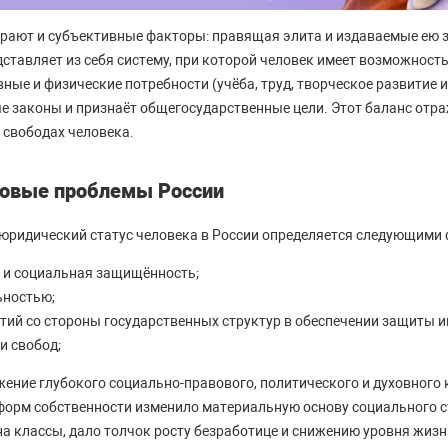
рают и субъективные факторы: правящая элита и издаваемые ею 
ставляет из себя систему, при которой человек имеет возможност
ные и физические потребности (учёба, труд, творческое развитие и 
 законы и признаёт общегосударственные цели. Этот баланс отра
 свободах человека.
вовые проблемы России
юридический статус человека в России определяется следующими
 и социальная защищённость;
ьностью;
тий со стороны государственных структур в обеспечении защиты и
и свобод;
жение глубокого социально-правового, политического и духовного 
орм собственности изменило материальную основу социального ст
а классы, дало толчок росту безработице и снижению уровня жизн