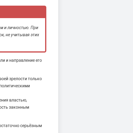
м и личностью. При
, не учитывая этих
ли и направление его
воей зрелости только
 политическими
ения властью,
ность законным
остаточно серьёзным