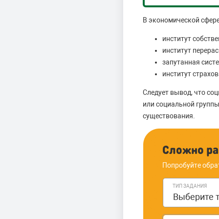
В экономической сфер
институт собстве
институт перерас
запутанная сист
институт страхов
Следует вывод, что с
или социальной группы
существования.
Сложно ра
Попробуйте обра
ТИП ЗАДАНИЯ