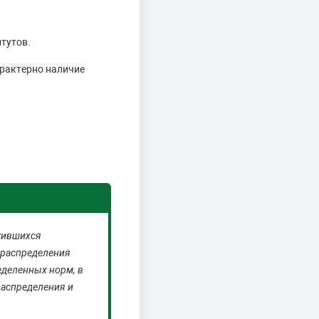
тутов.
арактерно наличие
жившихся
 распределения
еделенных норм, в
распределения и