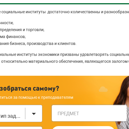
е социальные институты достаточно количественны и разнообразн
нности;
пределения и торговли;
ема финансов;
ания бизнеса, производства и клиентов.
оциальные институты экономики призваны удовлетворять социальн
 относительно материального обеспечения, являющегося залогом
зобраться самому?
титься за помощью к преподавателям
ПРЕДМЕТ
Выберите тип задания