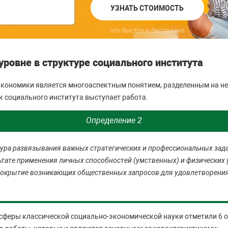
УЗНАТЬ СТОИМОСТЬ
это быстро и бесплатно
ровне в структуре социального института
кономики является многоаспектным понятием, разделенным на не
 социального института выступает работа.
Определение 2
дура развязывания важных стратегических и профессиональных зада
ьтате применения личных способностей (умственных) и физических 
покрытие возникающих общественных запросов для удовлетворения
сферы классической социально-экономической науки отметили 6 