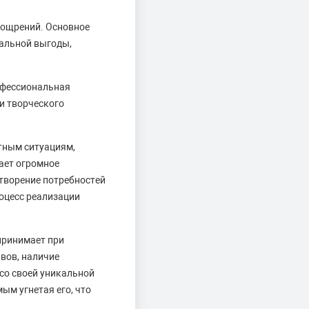
поощрений. Основное
иальной выгоды,
офессиональная
 и творческого
тным ситуациям,
ает огромное
етворение потребностей
роцесс реализации
принимает при
ывов, наличие
 со своей уникальной
ым угнетая его, что