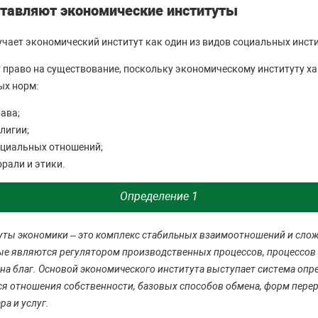
ставляют экономические институты
учает экономический институт как один из видов социальных инсти
т право на существование, поскольку экономическому институту х
ых норм:
ава;
лигии;
оциальных отношений;
рали и этики.
Определение 1
уты экономики – это комплекс стабильных взаимоотношений и сло
ые являются регулятором производственных процессов, процессов
на благ. Основой экономического института выступает система опр
я отношения собственности, базовых способов обмена, форм пере
а и услуг.