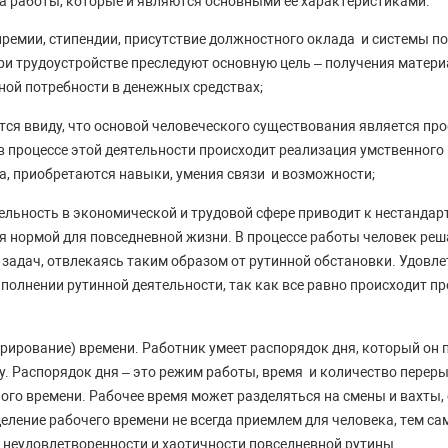
а работы, которые и являются основными ее характеристиками:
 премии, стипендии, присутствие должностного оклада и системы 
ри трудоустройстве преследуют основную цель – получения матер
ной потребности в денежных средствах;
тся ввиду, что основой человеческого существования является пр
в процессе этой деятельности происходит реализация умственного
а, приобретаются навыки, умения связи и возможности;
ельность в экономической и трудовой сфере приводит к нестандар
я нормой для повседневной жизни. В процессе работы человек реш
 задач, отвлекаясь таким образом от рутинной обстановки. Удовл
полнении рутинной деятельности, так как все равно происходит п
урирование) времени. Работник умеет распорядок дня, который он 
у. Распорядок дня – это режим работы, время и количество перер
ого времени. Рабочее время может разделяться на смены и вахты,
еление рабочего времени не всегда приемлем для человека, тем сам
 неудовлетворенности и хаотичности повседневной рутины.