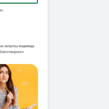
ы:
ые запросы индивида
 благотворного