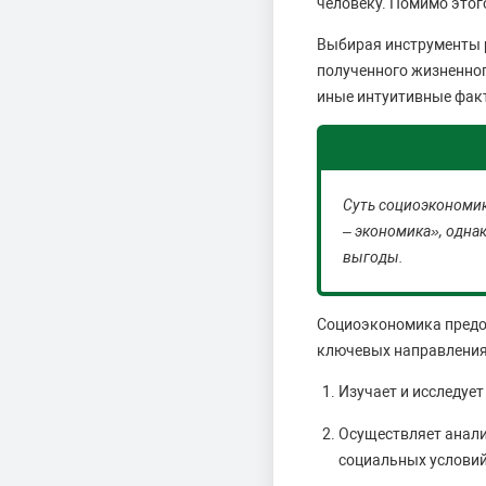
человеку. Помимо этог
Выбирая инструменты р
полученного жизненног
иные интуитивные фак
Суть социоэкономик
– экономика», одна
выгоды.
Социоэкономика предос
ключевых направления
Изучает и исследует
Осуществляет анали
социальных условий