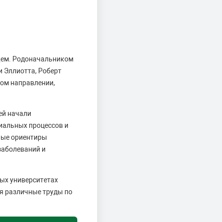
ущем. Родоначальником
и Эллиотта, Роберт
ном направлении,
ей начали
иальных процессов и
вные ориентиры
заболеваний и
рых университетах
я различные труды по