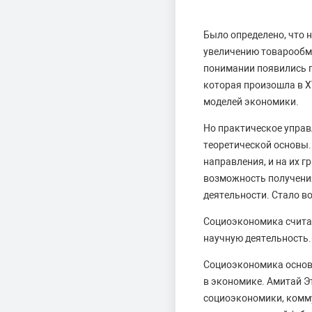
Было определено, что 
увеличению товарообм
понимании появились 
которая произошла в X
моделей экономики.
Но практическое упра
теоретической основы.
направления, и на их 
возможность получения
деятельности. Стало в
Социоэкономика счита
научную деятельность.
Социоэкономика основ
в экономике. Амитай Э
социоэкономики, комм