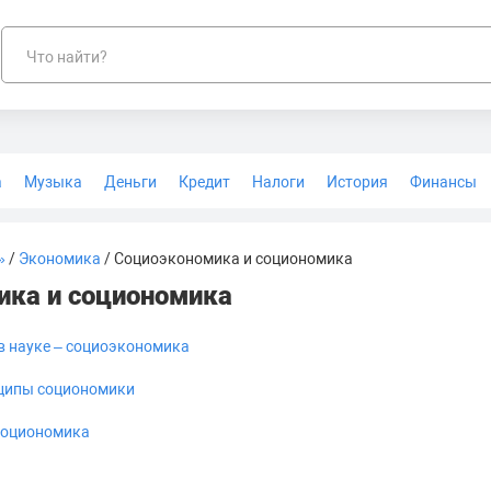
Что найти?
а
Музыка
Деньги
Кредит
Налоги
История
Финансы
Геодезия
»
/
Экономика
/ Социоэкономика и социономика
ика и социономика
в науке – социоэкономика
нципы социономики
социономика