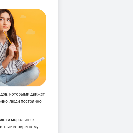
идов, которыми движет
нно, люди постоянно
тика и моральные
астные конкретному