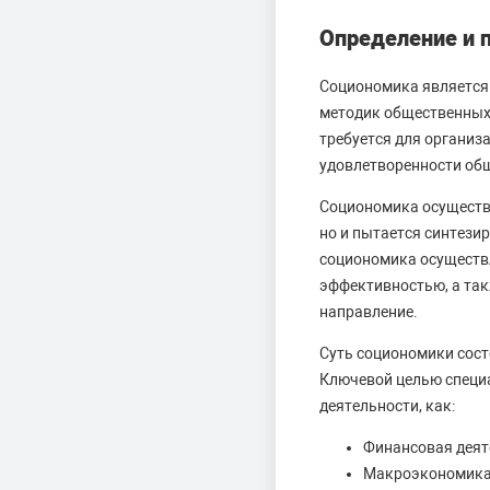
Определение и 
Социономика является 
методик общественных
требуется для организ
удовлетворенности об
Социономика осуществ
но и пытается синтези
социономика осуществ
эффективностью, а так
направление.
Суть социономики сост
Ключевой целью специа
деятельности, как:
Финансовая деят
Макроэкономика