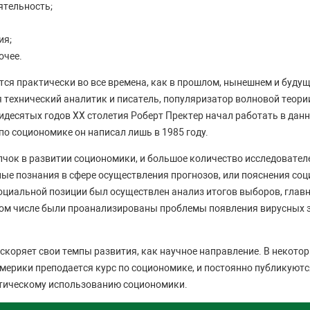
ятельность;
ия;
очее.
ся практически во все времена, как в прошлом, нынешнем и буд
 технический аналитик и писатель, популяризатор волновой теори
мидесятых годов XX столетия Роберт Пректер начал работать в дан
по социономике он написал лишь в 1985 году.
лчок в развитии социономики, и большое количество исследовател
ые познания в сфере осуществления прогнозов, или пояснения соц
 социальной позиции был осуществлен анализ итогов выборов, гла
том числе были проанализированы проблемы появления вирусных 
скоряет свои темпы развития, как научное направление. В некото
ерики преподается курс по социономике, и постоянно публикуютс
ктическому использованию социономики.