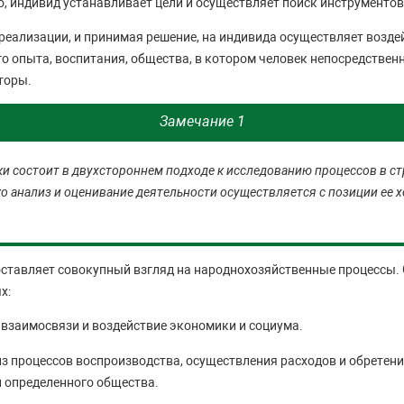
о, индивид устанавливает цели и осуществляет поиск инструментов
еализации, и принимая решение, на индивида осуществляет возде
о опыта, воспитания, общества, в котором человек непосредственн
торы.
Замечание 1
и состоит в двухстороннем подходе к исследованию процессов в с
ко анализ и оценивание деятельности осуществляется с позиции ее 
тавляет совокупный взгляд на народнохозяйственные процессы. О
х:
 взаимосвязи и воздействие экономики и социума.
з процессов воспроизводства, осуществления расходов и обретени
 определенного общества.