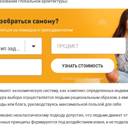
азования глобальной архитектуры).
зобраться самому?
титься за помощью к преподавателям
ПРЕДМЕТ
Выберите тип задания
УЗНАТЬ СТОИМОСТЬ
это быстро и бесплатно
ивают экономическую систему, как комплекс определенных индив
дура выбора осуществляется людьми рациональным образом, а име
ды или блага, руководствуясь максимальной пользой для себя.
ивовес неоклассическому подходу допустил, что людьми движет э
анные принципы формируются под воздействием извне, и не подвл