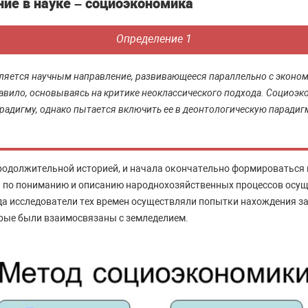
ние в науке – социоэкономика
Определение 1
ляется научным направление, развивающееся параллельно с эконо
равило, основываясь на критике неоклассического подхода. Социоэк
радигму, однако пытается включить ее в деонтологическую парадигм
родолжительной историей, и начала окончательно формироваться
я по пониманию и описанию народнохозяйственных процессов осущ
да исследователи тех времен осуществляли попытки нахождения з
рые были взаимосвязаны с земледелием.