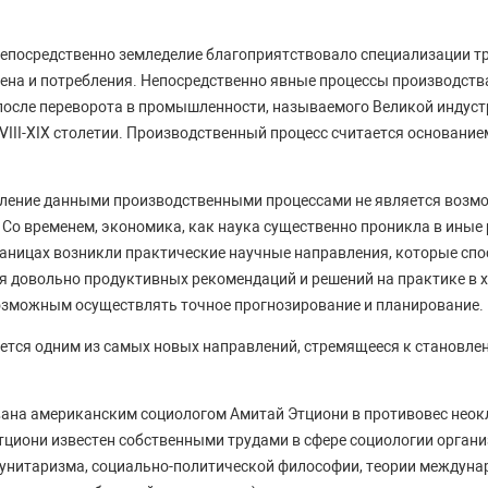
непосредственно земледелие благоприятствовало специализации т
ена и потребления. Непосредственно явные процессы производств
после переворота в промышленности, называемого Великой индуст
VIII-XIX столетии. Производственный процесс считается основани
вление данными производственными процессами не является воз
 Со временем, экономика, как наука существенно проникла в ины
границах возникли практические научные направления, которые сп
 довольно продуктивных рекомендаций и решений на практике в 
озможным осуществлять точное прогнозирование и планирование.
ется одним из самых новых направлений, стремящееся к становле
ана американским социологом Амитай Этциони в противовес неок
тциони известен собственными трудами в сфере социологии органи
унитаризма, социально-политической философии, теории междун