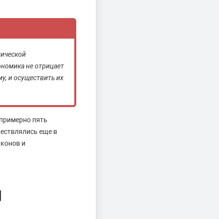
мической
ономика не отрицает
у, и осуществить их
 примерно пять
ествлялись еще в
аконов и