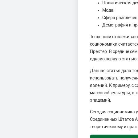
Политическая де
Мода;
Сфера развлечен
Демография и пр
Тенденции отслеживают
социономики считается
Пректер. В средине се
однако первую статью 
Данная статья дала то
использовать полученн
явлений. К примеру, с
массовой культуры, в 
эпидемий.
Сегодня социономика у
Соединенных Штатов Ам
теоретическому и пра