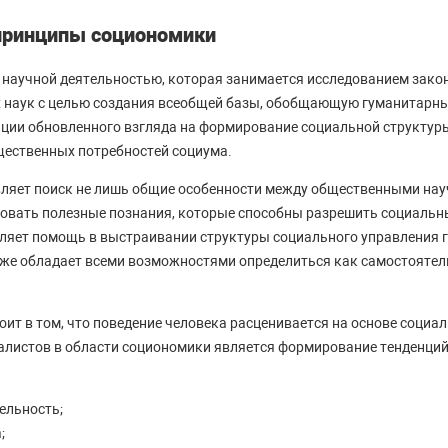
принципы социономики
научной деятельностью, которая занимается исследованием закон
 наук с целью создания всеобщей базы, обобщающую гуманитарны
ации обновленного взгляда на формирование социальной структуры,
щественных потребностей социума.
ляет поиск не лишь общие особенности между общественными на
ровать полезные познания, которые способны разрешить социальн
ляет помощь в выстраивании структуры социального управления 
же обладает всеми возможностями определиться как самостоятел
оит в том, что поведение человека расценивается на основе социа
листов в области социономики является формирование тенденций 
ельность;
;