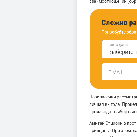
взаимоотношений (обр
Сложно ра
Попробуйте обра
ТИП ЗАДАНИЯ
E-MAIL
Неоклассики рассматр
личная выгода. Проце
производят выбор выго
Амитай Этциони в прот
принципы. При этом, д