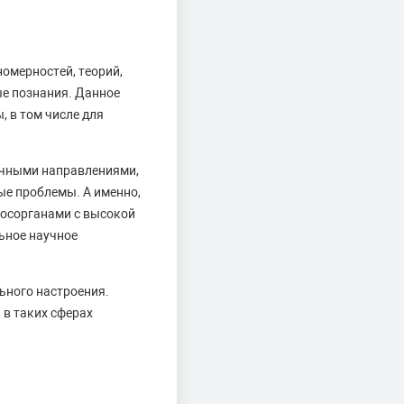
омерностей, теорий,
е познания. Данное
 в том числе для
учными направлениями,
ые проблемы. А именно,
госорганами с высокой
ьное научное
льного настроения.
в таких сферах