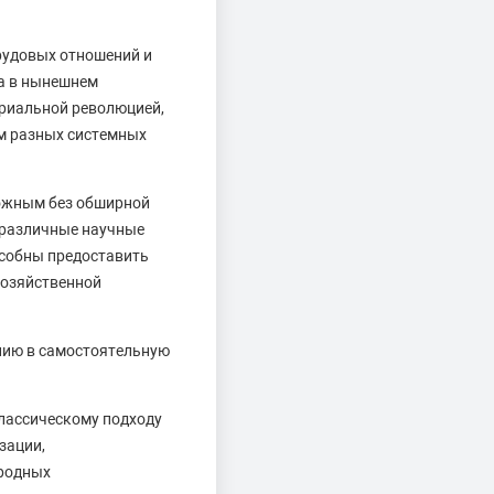
рудовых отношений и
а в нынешнем
риальной революцией,
ем разных системных
можным без обширной
е различные научные
особны предоставить
хозяйственной
нию в самостоятельную
лассическому подходу
зации,
ародных