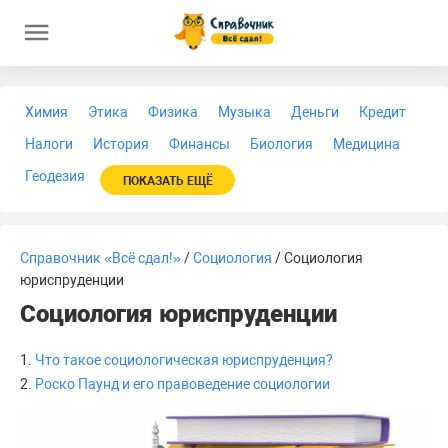
Химия
Этика
Физика
Музыка
Деньги
Кредит
Налоги
История
Финансы
Биология
Медицина
Геодезия
ПОКАЗАТЬ ЕЩЁ
Справочник «Всё сдал!»
/
Социология
/ Социология
юриспруденции
Социология юриспруденции
1.
Что такое социологическая юриспруденция?
2.
Роско Паунд и его правоведение социологии