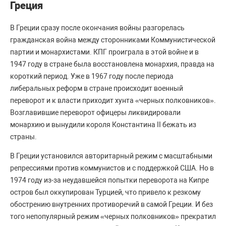
Греция
В Греции сразу после окончания войны разгорелась
гражданская война между сторонниками Коммунистической
партии и монархистами. КПГ проиграла в этой войне и в
1947 году в стране была восстановлена монархия, правда на
короткий период. Уже в 1967 году после периода
либеральных реформ в стране происходит военный
переворот и к власти приходит хунта «черных полковников».
Возглавившие переворот офицеры ликвидировали
монархию и вынудили короля Константина II бежать из
страны.
В Греции установился авторитарный режим с масштабными
репрессиями против коммунистов и с поддержкой США. Но в
1974 году из-за неудавшейся попытки переворота на Кипре
остров был оккупирован Турцией, что привело к резкому
обострению внутренних противоречий в самой Греции. И без
того непопулярный режим «черных полковников» прекратил