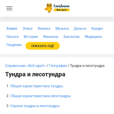
Химия
Этика
Физика
Музыка
Деньги
Кредит
Налоги
История
Финансы
Биология
Медицина
Геодезия
ПОКАЗАТЬ ЕЩЁ
Справочник «Всё сдал!»
/
География
/ Тундра и лесотундра
Тундра и лесотундра
Общая характеристика тундры
Общая характеристика лесотундры
Охрана тундры и лесотундры