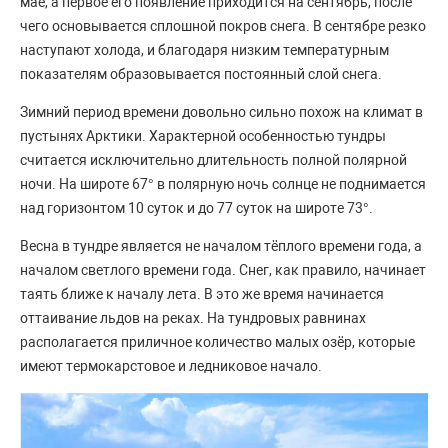
мае, а первое его появление приходится на сентябрь, после
чего основывается сплошной покров снега. В сентябре резко
наступают холода, и благодаря низким температурным
показателям образовывается постоянный слой снега.
Зимний период времени довольно сильно похож на климат в
пустынях Арктики. Характерной особенностью тундры
считается исключительно длительность полной полярной
ночи. На широте 67° в полярную ночь солнце не поднимается
над горизонтом 10 суток и до 77 суток на широте 73°.
Весна в тундре является не началом тёплого времени года, а
началом светлого времени года. Снег, как правило, начинает
таять ближе к началу лета. В это же время начинается
оттаивание льдов на реках. На тундровых равнинах
располагается приличное количество малых озёр, которые
имеют термокарстовое и ледниковое начало.