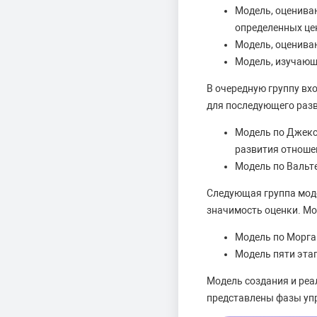
Модель, оценива
определенных це
Модель, оценива
Модель, изучающ
В очередную группу вх
для последующего разв
Модель по Джексо
развития отноше
Модель по Вальт
Следующая группа мод
значимость оценки. М
Модель по Морга
Модель пяти эта
Модель создания и реа
представлены фазы уп