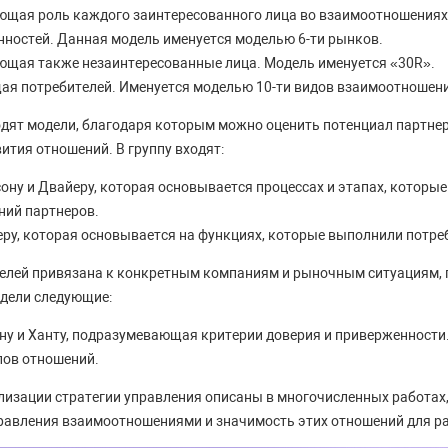
ющая роль каждого заинтересованного лица во взаимоотношениях
нностей. Данная модель именуется моделью 6-ти рынков.
ющая также незаинтересованные лица. Модель именуется «30R».
ая потребителей. Именуется моделью 10-ти видов взаимоотношен
одят модели, благодаря которым можно оценить потенциал партне
ития отношений. В группу входят:
ну и Двайеру, которая основывается процессах и этапах, которые
ний партнеров.
еру, которая основывается на функциях, которые выполнили потре
елей привязана к конкретным компаниям и рыночным ситуациям, 
одели следующие:
ну и Ханту, подразумевающая критерии доверия и приверженности
пов отношений.
лизации стратегии управления описаны в многочисленных работах,
равления взаимоотношениями и значимость этих отношений для р