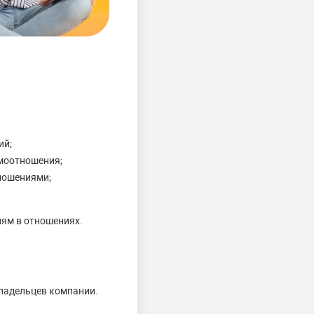
ий;
имоотношения;
ношениями;
иям в отношениях.
владельцев компании.