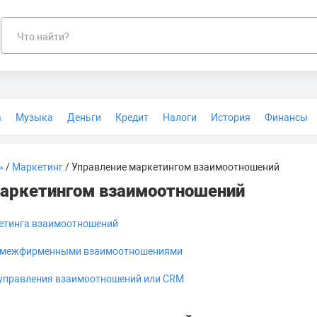
Что найти?
а
Музыка
Деньги
Кредит
Налоги
История
Финансы
Геодезия
»
/
Маркетинг
/ Управление маркетингом взаимоотношений
маркетингом взаимоотношений
етинга взаимоотношений
я межфирменными взаимоотношениями
 управления взаимоотношений или CRM