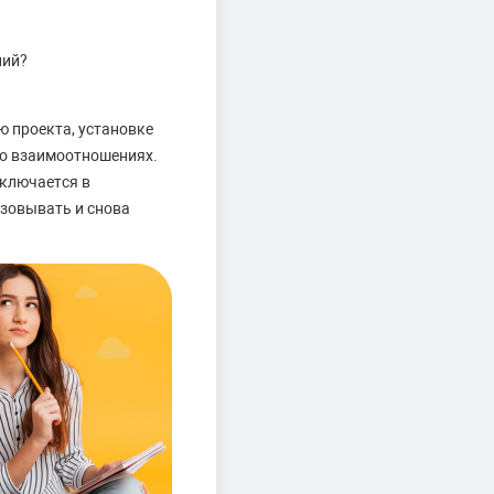
ний?
ю проекта, установке
во взаимоотношениях.
аключается в
изовывать и снова