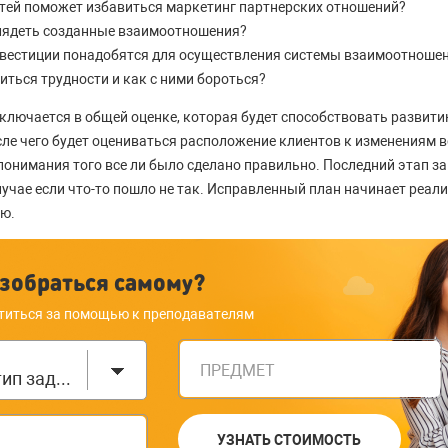
стей поможет избавиться маркетинг партнерских отношений?
ядеть созданные взаимоотношения?
вестиции понадобятся для осуществления системы взаимоотноше
иться трудности и как с ними бороться?
ключается в общей оценке, которая будет способствовать развити
ле чего будет оцениваться расположение клиентов к изменениям 
 понимания того все ли было сделано правильно. Последний этап з
лучае если что-то пошло не так. Исправленный план начинает реал
ию.
зобраться самому?
титься за помощью к преподавателям
ПРЕДМЕТ
Выберите тип задания
УЗНАТЬ СТОИМОСТЬ