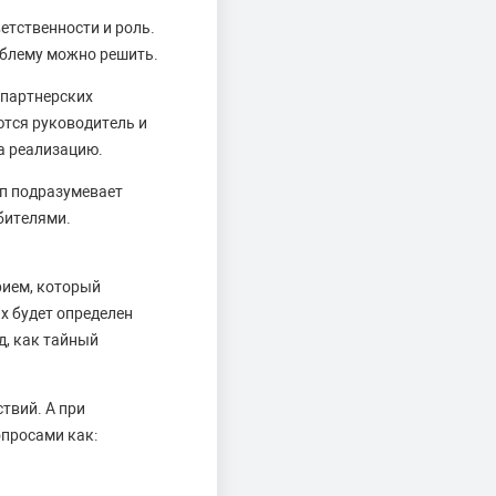
етственности и роль.
облему можно решить.
 партнерских
тся руководитель и
а реализацию.
ап подразумевает
бителями.
рием, который
х будет определен
д, как тайный
твий. А при
опросами как: