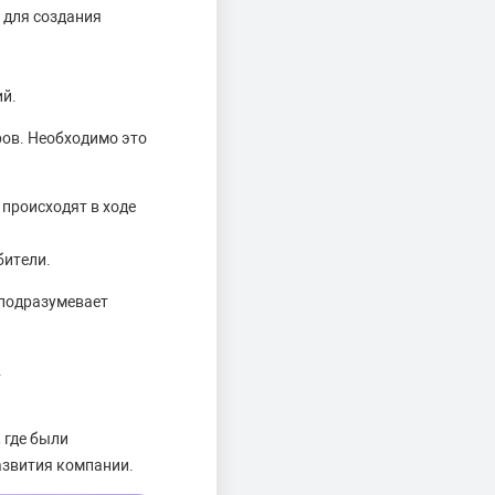
 для создания
ий.
ров. Необходимо это
 происходят в ходе
бители.
подразумевает
.
 где были
азвития компании.