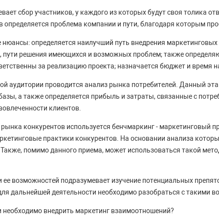
ает сбор участников, у каждого из которых будут своя толика отв
в определяется проблема компании и пути, благодаря которым пр
 нюансы: определяется наилучший путь внедрения маркетинговых
, пути решения имеющихся и возможных проблем; также определяю
тветственны за реализацию проекта; назначается бюджет и время н
ой аудитории проводится анализ рынка потребителей. Данный эт
базы, а также определяется прибыль и затраты, связанные с потре
вовлеченности клиентов.
 рынка конкурентов используется бенчмаркинг - маркетинговый п
ркетинговые практики конкурентов. На основании анализа которы
Также, помимо данного приема, может использоваться такой мето
 ее возможностей подразумевает изучение потенциальных препятс
для дальнейшей деятельности необходимо разобраться с такими в
 необходимо внедрить маркетинг взаимоотношений?