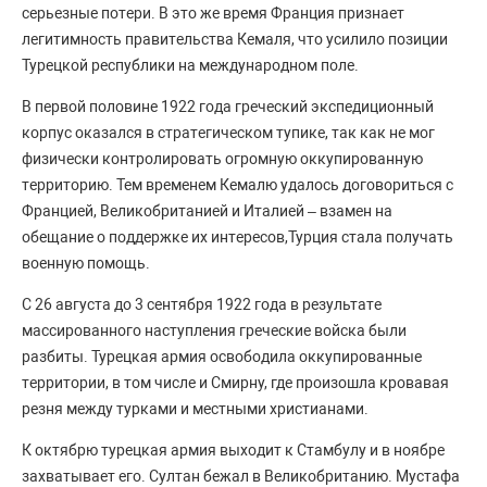
серьезные потери. В это же время Франция признает
легитимность правительства Кемаля, что усилило позиции
Турецкой республики на международном поле.
В первой половине 1922 года греческий экспедиционный
корпус оказался в стратегическом тупике, так как не мог
физически контролировать огромную оккупированную
территорию. Тем временем Кемалю удалось договориться с
Францией, Великобританией и Италией – взамен на
обещание о поддержке их интересов,Турция стала получать
военную помощь.
С 26 августа до 3 сентября 1922 года в результате
массированного наступления греческие войска были
разбиты. Турецкая армия освободила оккупированные
территории, в том числе и Смирну, где произошла кровавая
резня между турками и местными христианами.
К октябрю турецкая армия выходит к Стамбулу и в ноябре
захватывает его. Султан бежал в Великобританию. Мустафа