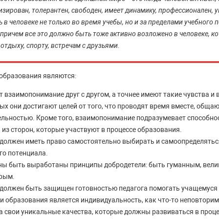
изирован, толерантен, свободен, имеет динамику, профессионален, у
 в человеке не только во время учебы, но и за пределами учебного 
 причем все это должно быть тоже активно возложено в человеке, к
отдыху, спорту, встречам с друзьями.
образования являются:
 взаимопонимание друг с другом, а точнее имеют такие чувства и
ых они достигают целей от того, что проводят время вместе, обща
ельностью. Кроме того, взаимопонимание подразумевает способно
из сторон, которые участвуют в процессе образования.
должен иметь право самостоятельно выбирать и самоопределяться
го потенциала.
ны быть выработаны принципы добродетели: быть гуманным, вел
рым.
должен быть защищен готовностью педагога помогать учащемуся 
и образования является индивидуальность, как что-то неповторимо
 свои уникальные качества, которые должны развиваться в проце