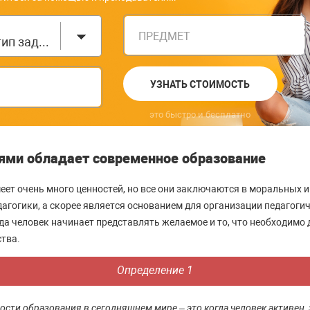
ПРЕДМЕТ
Выберите тип задания
УЗНАТЬ СТОИМОСТЬ
это быстро и бесплатно
ями обладает современное образование
еет очень много ценностей, но все они заключаются в моральных и
агогики, а скорее является основанием для организации педагогич
да человек начинает представлять желаемое и то, что необходимо 
тва.
Определение 1
сти образования в сегодняшнем мире – это когда человек активен,