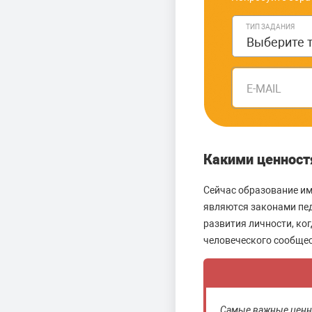
ТИП ЗАДАНИЯ
E-MAIL
Какими ценност
Сейчас образование им
являются законами пед
развития личности, ког
человеческого сообщес
Самые важные ценно