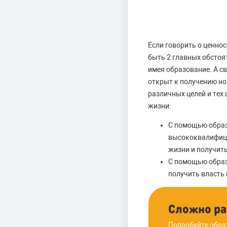
Если говорить о ценнос
быть 2 главных обстоят
имея образование. А с
открыт к получению нов
различных целей и тех
жизни:
С помощью образ
высококвалифици
жизни и получить
С помощью образо
получить власть
Сложно ра
Попробуйте обра