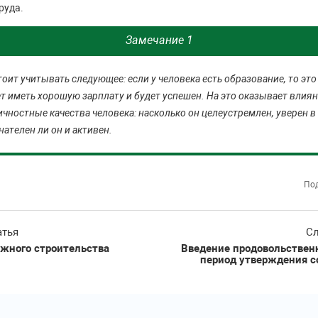
руда.
Замечание 1
тоит учитывать следующее: если у человека есть образование, то это 
ет иметь хорошую зарплату и будет успешен. На это оказывает влиян
ичностные качества человека: насколько он целеустремлен, уверен в 
ателен ли он и активен.
Под
атья
Сл
жного строительства
Введение продовольствен
период утверждения с