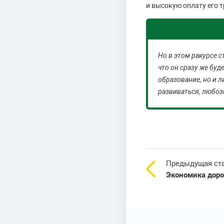
и высокую оплату его т
Но в этом ракурсе с
что он сразу же буд
образование, но и л
развиваться, любозн
Предыдущая ст
Экономика доро