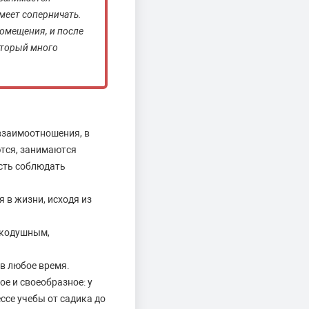
меет соперничать.
помещения, и после
оторый много
 взаимоотношения, в
ются, занимаются
сть соблюдать
 в жизни, исходя из
икодушным,
в любое время.
е и своеобразное: у
ссе учебы от садика до