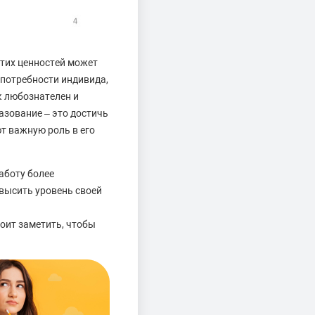
этих ценностей может
и потребности индивида,
к любознателен и
азование – это достичь
т важную роль в его
аботу более
высить уровень своей
оит заметить, чтобы