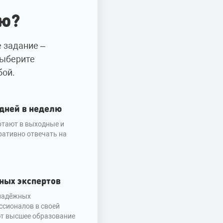
ию?
е задание –
Выберите
бой.
 дней в неделю
тают в выходные и
ративно отвечать на
ных экспертов
надёжных
ссионалов в своей
ют высшее образование