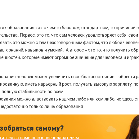
тях образования как о чем-то базовом, стандартном, то причиной 
ельства. Первое, это то, что сам человек удовлетворяет себя, сво
вязать это можно с тем безоговорочным фактом, что любой челове
ых знаний, навыков и умений. А второе – это то, что получить обр
 ценностей, которые имеют огромное значение для человека и играю
ования человек может увеличить свое благосостояние – обрести р
рованную, иметь карьерный рост, получать высокую зарплату, по
 полную стабильность во всем.
вания можно властвовать над чем-либо или кем-либо, но здесь ст
 недостаточно только лишь образования.
зобраться самому?
титься за помощью к преподавателям