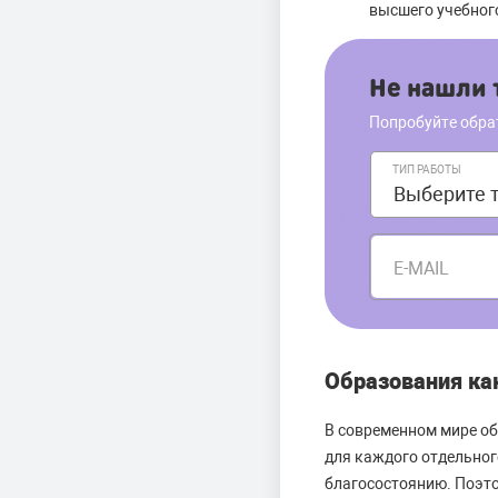
высшего учебног
Не нашли т
Попробуйте обра
ТИП РАБОТЫ
E-MAIL
Образования ка
В современном мире об
для каждого отдельног
благосостоянию. Поэто