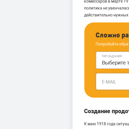
комиссаров в марте 19
политика не увенчалас
действительно нужных 
Сложно ра
Попробуйте обра
ТИП ЗАДАНИЯ
E-MAIL
Создание продо
К маю 1918 года ситуа