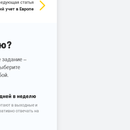
едующая статья
ий учет в Европе
ию?
е задание –
Выберите
бой.
 дней в неделю
тают в выходные и
ративно отвечать на