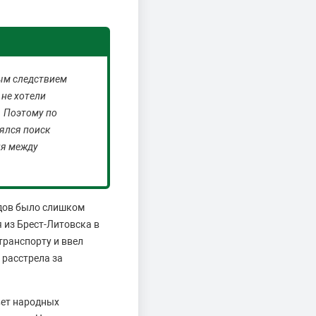
мым следствием
 не хотели
. Поэтому по
ялся поиск
ия между
ядов было слишком
 из Брест-Литовска в
транспорту и ввел
 расстрела за
вет народных