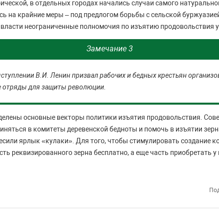
фической, в отдельных городах начались случаи самого натурально
ь на крайние меры – под предлогом борьбы с сельской буржуазией
власти неограниченные полномочия по изъятию продовольствия у
Замечание 3
ступлении В.И. Ленин призвал рабочих и бедных крестьян организо
 отряды для защиты революции.
делены основные векторы политики изъятия продовольствия. Сове
иняться в комитеты деревенской бедноты и помочь в изъятии зер
есили ярлык «кулаки». Для того, чтобы стимулировать создание к
сть реквизированного зерна бесплатно, а еще часть приобретать у 
Под