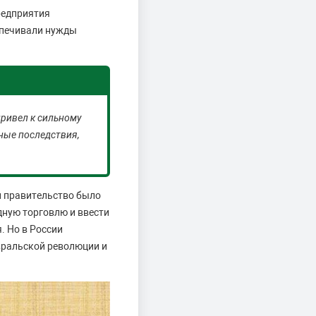
редприятия
еспечивали нужды
привел к сильному
ные последствия,
ии правительство было
дную торговлю и ввести
. Но в России
вральской революции и