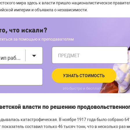
естского мира здесь к власти пришло националистическое правител
ийской империи и объявила о независимости.
о, что искали?
титься за помощью к преподавателям
ПРЕДМЕТ
Выберите тип работы
УЗНАТЬ СТОИМОСТЬ
это быстро и бесплатно
ветской власти по решению продовольственног
адывалась катастрофическая. В ноябре 1917 года было собрано 641
т показатель составил только 46 тысяч тонн, что в несколько раз 