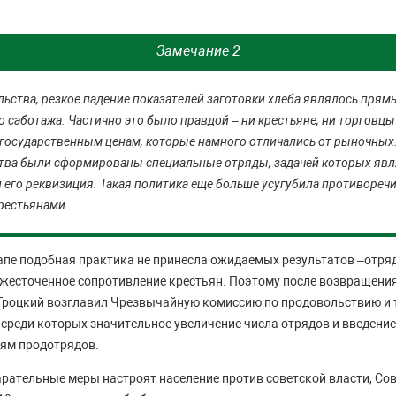
Замечание 2
ьства, резкое падение показателей заготовки хлеба являлось пря
 саботажа. Частично это было правдой – ни крестьяне, ни торговцы
 государственным ценам, которые намного отличались от рыночных
тва были сформированы специальные отряды, задачей которых явл
и его реквизиция. Такая политика еще больше усугубила противореч
рестьянами.
апе подобная практика не принесла ожидаемых результатов –отр
ожесточенное сопротивление крестьян. Поэтому после возвращения
. Троцкий возглавил Чрезвычайную комиссию по продовольствию и 
среди которых значительное увеличение числа отрядов и введение
иям продотрядов.
арательные меры настроят население против советской власти, Со