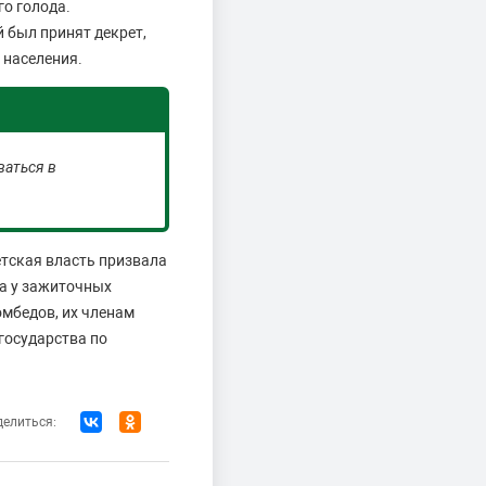
го голода.
 был принят декрет,
 населения.
ваться в
тская власть призвала
на у зажиточных
омбедов, их членам
государства по
елиться: