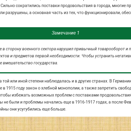
 Сильно сократились поставки продовольствия в города, многие п
ли разрушены, а основная часть из тех, что функционировали, об
Замечание 1
е в сторону военного сектора нарушил привычный товарооборот и 
тов и предметов первой необходимости. Чтобы устранить негатив
е вмешательство государства.
в той или иной степени наблюдалась и в других странах. В Герман
 в 1915 году закон о хлебной монополии, а также запретить свобо
чтобы избежать возможных проблем с поставками продовольствия
 не были и проблемы начались еще в 1916-1917 годах, а после Фе
йны они усугубились еще больше.