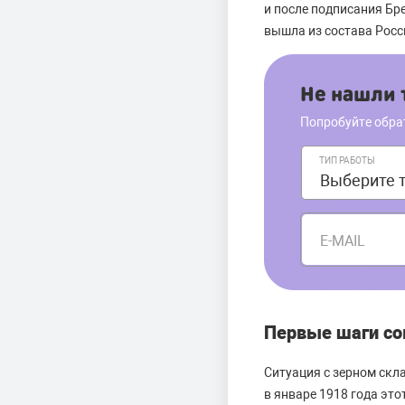
и после подписания Бр
вышла из состава Росс
Не нашли т
Попробуйте обра
ТИП РАБОТЫ
E-MAIL
Первые шаги со
Ситуация с зерном скл
в январе 1918 года это