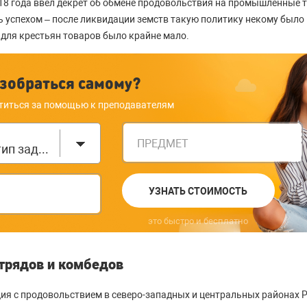
18 года ввел декрет об обмене продовольствия на промышленные т
ь успехом – после ликвидации земств такую политику некому было 
для крестьян товаров было крайне мало.
зобраться самому?
титься за помощью к преподавателям
ПРЕДМЕТ
Выберите тип задания
УЗНАТЬ СТОИМОСТЬ
это быстро и бесплатно
трядов и комбедов
ция с продовольствием в северо-западных и центральных районах Р