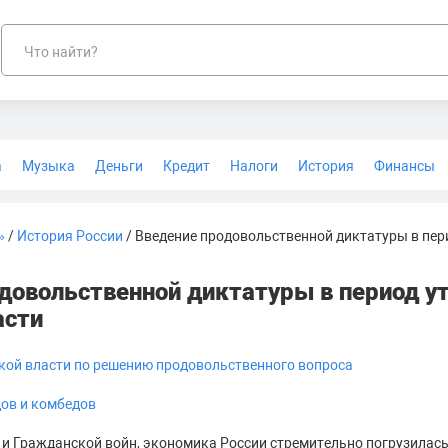
Что найти?
а
Музыка
Деньги
Кредит
Налоги
История
Финансы
Геодезия
»
/
История России
/ Введение продовольственной диктатуры в пе
довольственной диктатуры в период 
асти
кой власти по решению продовольственного вопроса
ов и комбедов
и Гражданской войн, экономика России стремительно погрузилась