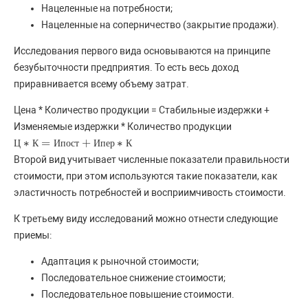
Нацеленные на потребности;
Нацеленные на соперничество (закрытие продажи).
Исследования первого вида основываются на принципе
безубыточности предприятия. То есть весь доход
приравнивается всему объему затрат.
Цена * Количество продукции = Стабильные издержки +
Изменяемые издержки * Количество продукции
∗
=
+
∗
Ц
Ц
∗
К
К
=
И
п
о
И
с
п
т
о
+
с
И
т
п
е
р
И
∗
п
К
е
р
К
Второй вид учитывает численные показатели правильности
стоимости, при этом используются такие показатели, как
эластичность потребностей и восприимчивость стоимости.
К третьему виду исследований можно отнести следующие
приемы:
Адаптация к рыночной стоимости;
Последовательное снижение стоимости;
Последовательное повышение стоимости.