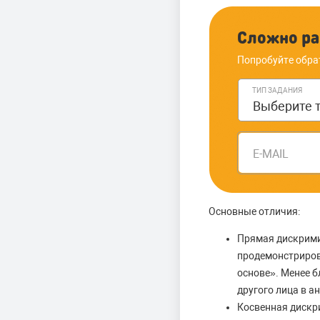
Сложно ра
Попробуйте обра
ТИП ЗАДАНИЯ
E-MAIL
Основные отличия:
Прямая дискрим
продемонстриров
основе». Менее 
другого лица в 
Косвенная дискр