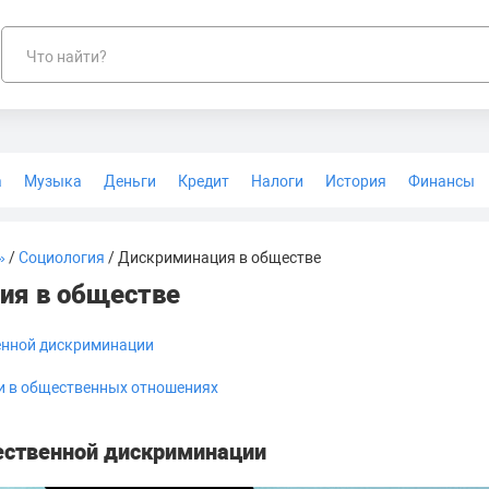
Что найти?
а
Музыка
Деньги
Кредит
Налоги
История
Финансы
Геодезия
»
/
Социология
/ Дискриминация в обществе
ия в обществе
нной дискриминации
и в общественных отношениях
ственной дискриминации