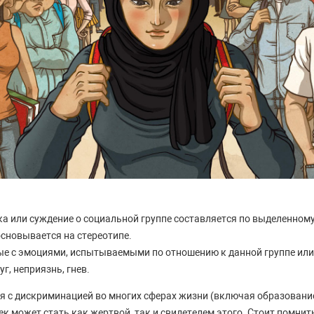
а или суждение о социальной группе составляется по выделенному
сновывается на стереотипе.
ые с эмоциями, испытываемыми по отношению к данной группе или 
г, неприязнь, гнев.
я с дискриминацией во многих сферах жизни (включая образование
к может стать как жертвой, так и свидетелем этого. Стоит помнить