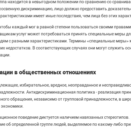
руппа находится в невыгодном положении по сравнению со сравни
косвенную дискриминацию, лицо должно предоставить доказательст
актеристиками имеет иные последствия, чем лица без этих харак
 чтобы каждый мог в равной степени пользоваться своими правами
вщикам услуг может потребоваться принять специальные меры дл
юдям с разными характеристиками. Термины «специальные меры» 
их недостатков. В соответствующих случаях они могут служить ос
ации.
ации в общественных отношениях
лежащее, избирательное, вредное, неоправданное и несправедлив
инадлежности. Антидискриминационная политика - реализация при
ного обращения, независимо от групповой принадлежности, в шир
 экономики.
ационное поведение диктуется наличием навязанных стереотипов.
ие об определенной группе людей, выделяемое по какому-либо при