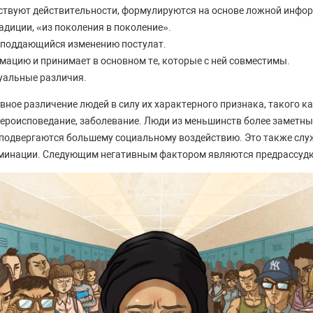
тствуют действительности, формулируются на основе ложной инфо
адиции, «из поколения в поколение».
 поддающийся изменению постулат.
мацию и принимает в основном те, которые с ней совместимы.
уальные различия.
вное различение людей в силу их характерного признака, такого к
ероисповедание, заболевание. Люди из меньшинств более заметны, 
 подвергаются большему социальному воздействию. Это также слу
минации. Следующим негативным фактором являются предрассудк