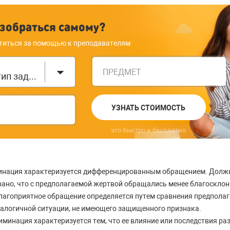
зобраться самому?
титься за помощью к преподавателям
ПРЕДМЕТ
Выберите тип задания
УЗНАТЬ СТОИМОСТЬ
это быстро и бесплатно
инация характеризуется дифференцированным обращением. Долж
ано, что с предполагаемой жертвой обращались менее благоскло
благоприятное обращение определяется путем сравнения предпола
аналогичной ситуации, не имеющего защищенного признака.
иминация характеризуется тем, что ее влияние или последствия р