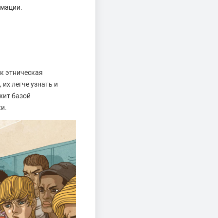
рмации.
ак этническая
их легче узнать и
жит базой
и.