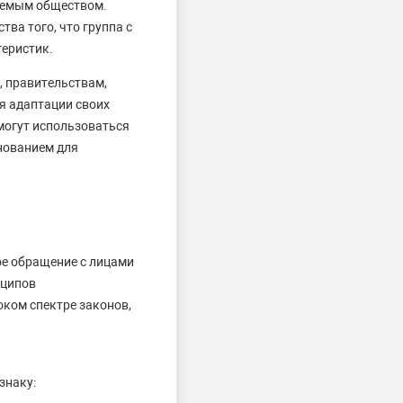
ваемым обществом.
ва того, что группа с
теристик.
, правительствам,
я адаптации своих
могут использоваться
нованием для
ое обращение с лицами
нципов
оком спектре законов,
знаку: