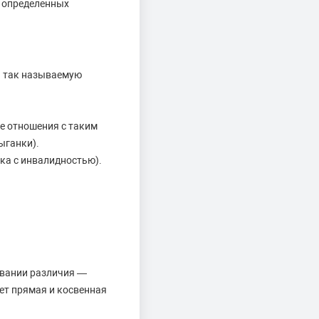
и определенных
а так называемую
ие отношения с таким
ыганки).
нка с инвалидностью).
овании различия —
ет прямая и косвенная