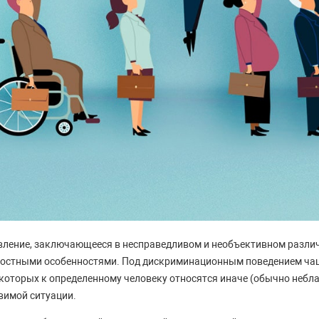
вление, заключающееся в несправедливом и необъективном разли
ностными особенностями. Под дискриминационным поведением ча
 которых к определенному человеку относятся иначе (обычно небла
авимой ситуации.