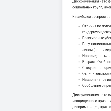
Дискриминация - это ф
социальных групп, им
К наиболее распростр
Отличия по поло
гендерную идент
Религиозные убеж
Расу, национальн
лицом (например
Инвалидность, в 
Возраст. Особен
Сексуальная ори
Отличительное п
Национальное ил
Сообщение о пре
Дискриминация - это с
«защищенного признак
дискриминация, притес