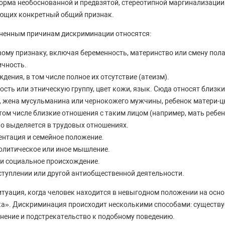
орма необоснованной и предвзятой, стереотипной маргинализаци
еющих конкретный общий признак.
аненным причинам дискриминации относятся:
вому признаку, включая беременность, материнство или смену пол
ичность.
дения, в том числе полное их отсутствие (атеизм).
ость или этническую группу, цвет кожи, язык. Сюда относят близк
, жена мусульманина или чернокожего мужчины, ребенок матери-ц
том числе близкие отношения с таким лицом (например, мать ребе
но выделяется в трудовых отношениях.
ентация и семейное положение.
олитическое или иное мышление.
и социальное происхождение.
ступлении или другой антиобщественной деятельности.
итуация, когда человек находится в невыгодном положении на осн
а». Дискриминация происходит несколькими способами: существу
нение и подстрекательство к подобному поведению.