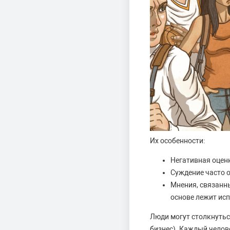
Их особенности:
Негативная оценк
Суждение часто о
Мнения, связанн
основе лежит испу
Люди могут столкнутьс
бизнес). Каждый челове