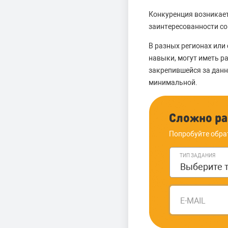
Конкуренция возникает
заинтересованности со
В разных регионах или
навыки, могут иметь р
закрепившейся за данно
минимальной.
Сложно ра
Попробуйте обра
ТИП ЗАДАНИЯ
E-MAIL