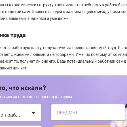
чных экономических структур возникает потребность в рабочей сил
 в виде той самой силы от людей с развивающейся между ними ко
ми навыками, знаниями и умениями.
нка труда
ет заработную плату, получаемую за предоставляемый труд. Рыно
аботает с живыми людьми, а не товарами. Именно поэтому от компа
зависит то, получат ли они его. Ведь потенциальный работник сам 
панию или нет.
о, что искали?
титься за помощью к преподавателям
ПРЕДМЕТ
Выберите тип работы