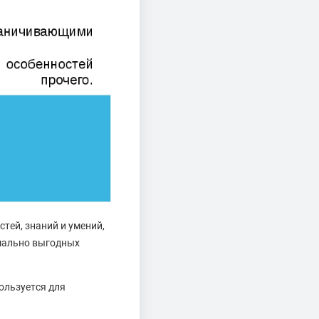
тей, знаний и умений,
имально выгодных
ользуется для