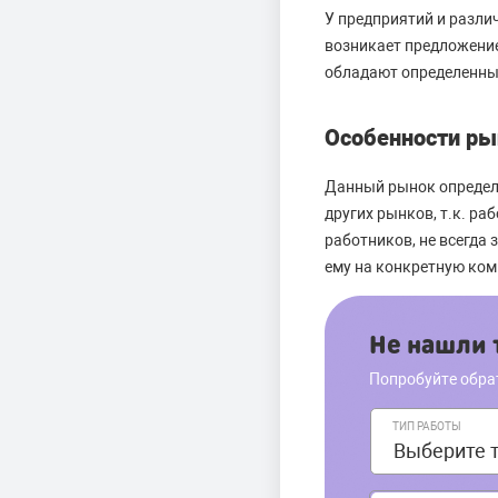
У предприятий и разли
возникает предложение
обладают определенны
Особенности ры
Данный рынок определя
других рынков, т.к. р
работников, не всегда 
ему на конкретную ком
Не нашли т
Попробуйте обра
ТИП РАБОТЫ