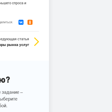
ньшего спроса и
елиться:
едующая статья
оры рынка услуг
ию?
е задание –
Выберите
бой.