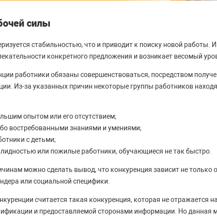
бочей силы
ризуется стабильностью, что и приводит к поиску новой работы. И
лекательности конкретного предложения и возникает весомый уро
нции работники обязаны совершенствоваться, посредством получе
и. Из-за указанных причин некоторые группы работников находятс
ольшим опытом или его отсутствием;
або востребованными знаниями и умениями;
отники с детьми;
алидностью или пожилые работники, обучающиеся не так быстро.
инам можно сделать вывод, что конкуренция зависит не только о
гендера или социальной специфики.
куренции считается такая конкуренция, которая не отражается на
лификации и предоставляемой сторонами информации. Но данная м