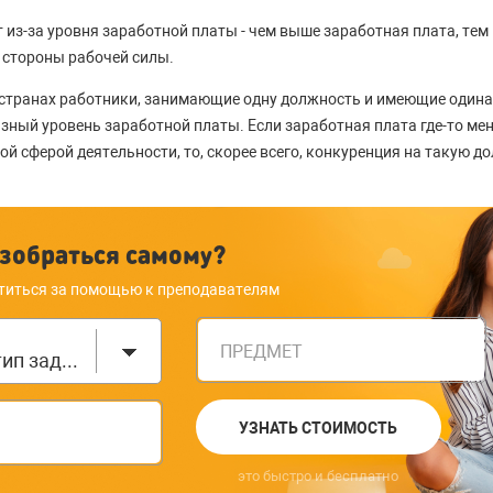
 из-за уровня заработной платы - чем выше заработная плата, тем
 стороны рабочей силы.
 странах работники, занимающие одну должность и имеющие один
азный уровень заработной платы. Если заработная плата где-то ме
й сферой деятельности, то, скорее всего, конкуренция на такую д
зобраться самому?
титься за помощью к преподавателям
ПРЕДМЕТ
Выберите тип задания
УЗНАТЬ СТОИМОСТЬ
это быстро и бесплатно