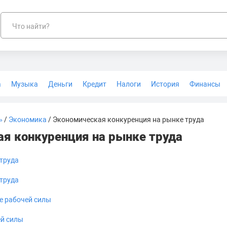
Что найти?
а
Музыка
Деньги
Кредит
Налоги
История
Финансы
Геодезия
»
/
Экономика
/ Экономическая конкуренция на рынке труда
я конкуренция на рынке труда
труда
труда
е рабочей силы
ей силы