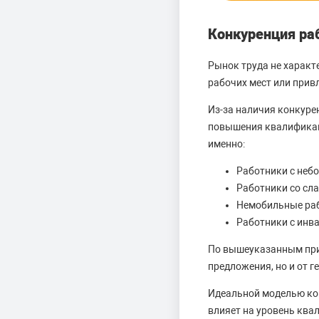
Конкуренция ра
Рынок труда не характе
рабочих мест или прив
Из-за наличия конкуре
повышения квалификаци
именно:
Работники с неб
Работники со сл
Немобильные раб
Работники с инв
По вышеуказанным прич
предложения, но и от 
Идеальной моделью кон
влияет на уровень ква