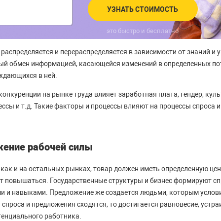
УЗНАТЬ СТОИМОСТЬ
это быстро и бесплатно
 распределяется и перераспределяется в зависимости от знаний и 
ый обмен информацией, касающейся изменений в определенных по
ждающихся в ней.
конкуренции на рынке труда влияет заработная плата, гендер, культ
ссы и т.д. Такие факторы и процессы влияют на процессы спроса 
жение рабочей силы
 как и на остальных рынках, товар должен иметь определенную ценн
т повышаться. Государственные структуры и бизнес формируют сп
и и навыками. Предложение же создается людьми, которым услови
ь спроса и предложения сходятся, то достигается равновесие, уст
отенциального работника.