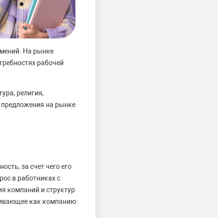
умений. На рынке
требностях рабочей
ура, религия,
и предложения на рынке
ость, за счет чего его
рос в работниках с
я компаний и структур
раивающее как компанию