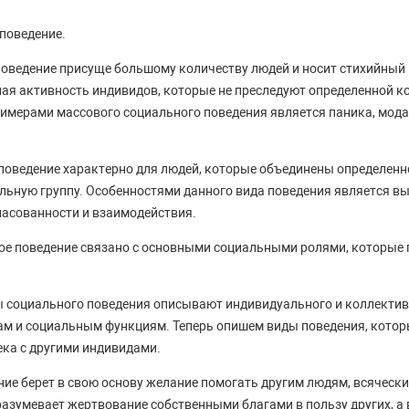
поведение.
поведение присуще большому количеству людей и носит стихийны
ная активность индивидов, которые не преследуют определенной ко
имерами массового социального поведения является паника, мода
поведение характерно для людей, которые объединены определенн
ьную группу. Особенностями данного вида поведения является вы
ласованности и взаимодействия.
ое поведение связано с основными социальными ролями, которые
 социального поведения описывают индивидуального и коллектив
сам и социальным функциям. Теперь опишем виды поведения, кото
ка с другими индивидами.
ие берет в свою основу желание помогать другим людям, всяческ
разумевает жертвование собственными благами в пользу других, а 