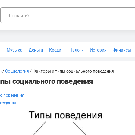
Что найти?
а
Музыка
Деньги
Кредит
Налоги
История
Финансы
Геодезия
»
/
Социология
/ Факторы и типы социального поведения
пы социального поведения
о поведения
оведения