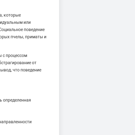
в, которые
ивидуальным или
 Социальное поведение
орых пчелы, приматы и
ы с процессом
бстрагирование от
вывод, что поведение
ь определенная
енаправленности