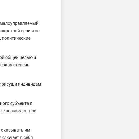
й малоуправляемый
нкретной цели и не
, политические
ой общей целью и
сокая степень
 присущи индивидам
ного субъекта в
рые возникают при
и оказывать им
включает в себя