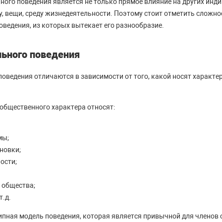
ого поведения является не только прямое влияние на других инди
у, вещи, среду жизнедеятельности. Поэтому стоит отметить сложно
оведения, из которых вытекает его разнообразие.
ьного поведения
оведения отличаются в зависимости от того, какой носят характе
общественного характера относят:
мы;
новки;
ости;
 общества;
т.д.
ипная модель поведения, которая является привычной для членов