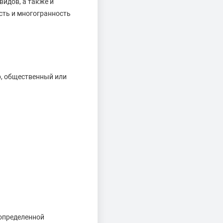
видов, а также и
сть и многогранность
р, общественный или
 определенной