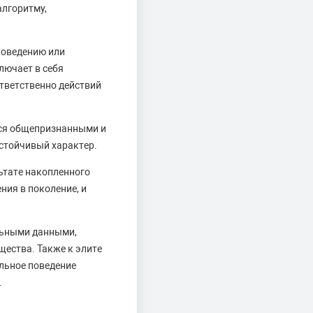
алгоритму,
поведению или
лючает в себя
ответственно действий
тся общепризнанными и
устойчивый характер.
ьтате накопленного
ния в поколение, и
льными данными,
щества. Также к элите
альное поведение
.