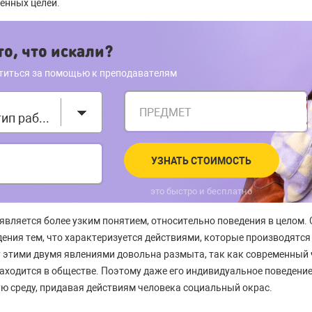
енных целей.
о, что искали?
титься за помощью к преподавателям
ПРЕДМЕТ
Выберите тип работы
УЗНАТЬ СТОИМОСТЬ
это быстро и бесплатно
является более узким понятием, относительно поведения в целом. 
ения тем, что характеризуется действиями, которые производятся
 этими двумя явлениями довольна размыта, так как современный
находится в обществе. Поэтому даже его индивидуальное поведени
 среду, придавая действиям человека социальный окрас.