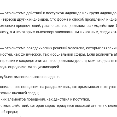
–– это система действий и поступков индивида или групп индивидо
интересов других индивидов. Это форма и способ проявления инд
м своих предпочтений, установок в социальном взаимодействии.
овеку, а и некоторым высокоорганизованным животным, среди кот
–– это система поведенческих реакций человека, которые связанн
ностей, как физической, так и социальной сферы. Если включить а
теристик и сосредоточится на социальном уровне, можно сделать 
редь определяется социализацией.
субъектом социального поведения:
социального поведения на раздражитель, которым может выступат
тояние внешней среды;
их элементов поведения, как действия и поступки;
стемы действий, которая характеризуется высокой степенью цел
ней среды;