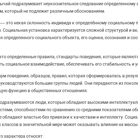
ычай подразумевает неукоснительное следование определенному 
м, который не подлежит различным обоснованиям.
–– это некая склонность индивида к определённому социальному 
 Социальная установка характеризуется сложной структурой и вк
я определенного социального объекта, его оценки, осознания и со
это определенные правила, стандарты поведения, которые являю
ь социальное взаимодействие, обеспечивать его стабильность и 
орм поведения, образцов, правил, которая сформировалась в резул
руководствуются большие группы людей. Они передаются из поколе
ую функцию в общественных отношениях.
подразумеваются люди, которые обладают высокими интеллектуа
стями, способностями по сравнению со средними показателями об
е обладают властью без привязки к качествам и интеллекту. Соци
 классов в значительной мере может оказывать влияние на массы
о характера относят: