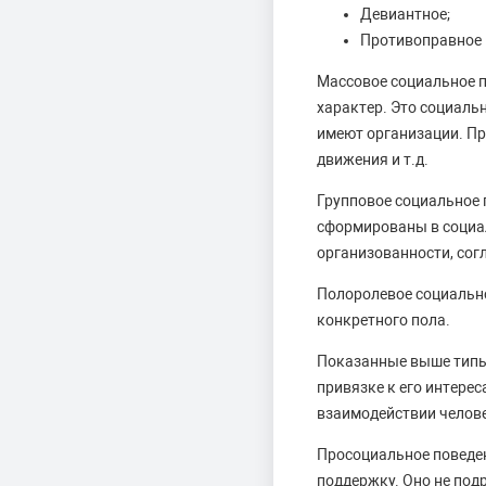
Девиантное;
Противоправное 
Массовое социальное 
характер. Это социаль
имеют организации. Пр
движения и т.д.
Групповое социальное 
сформированы в социал
организованности, сог
Полоролевое социальн
конкретного пола.
Показанные выше типы
привязке к его интере
взаимодействии челове
Просоциальное поведен
поддержку. Оно не под