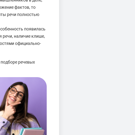
омышленников в деле;
ожение фактов, то
нты речи полностью
особенность появилась
 речи, наличие клише,
ностями официально-
 подборе речевых