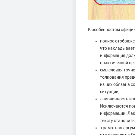
К особенностям официа
полное отображе
что накладывает 
информация долж
практической це
смысловая точно
толкования пред
из них обязана 
ситуации;
лаконичность из
Исключаются пов
информации. Лак
тексту становит
грамотная аргум