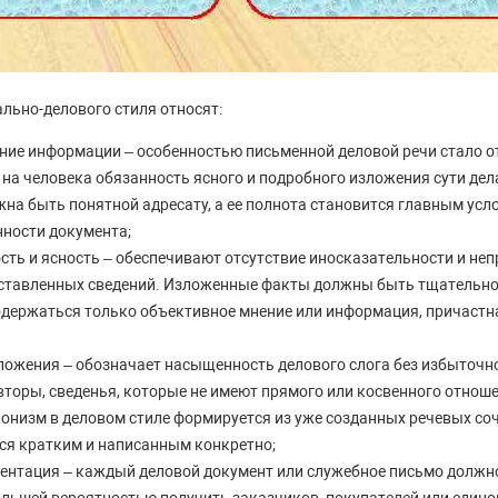
льно-делового стиля относят:
ние информации – особенностью письменной деловой речи стало от
на человека обязанность ясного и подробного изложения сути дел
на быть понятной адресату, а ее полнота становится главным усл
нности документа;
сть и ясность – обеспечивают отсутствие иносказательности и не
ставленных сведений. Изложенные факты должны быть тщательно
содержаться только объективное мнение или информация, причастн
ложения – обозначает насыщенность делового слога без избыточн
торы, сведенья, которые не имеют прямого или косвенного отноше
онизм в деловом стиле формируется из уже созданных речевых соч
ься кратким и написанным конкретно;
ентация – каждый деловой документ или служебное письмо должн