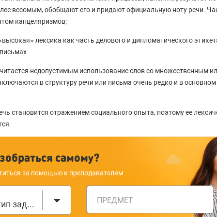
олее весомым, обобщают его и придают официальную ноту речи. Ч
нтом канцеляризмов;
«высокая» лексика как часть делового и дипломатического этикет
 письмах.
считается недопустимым использование слов со множественным и
ключаются в структуру речи или письма очень редко и в основном
чь становится отражением социального опыта, поэтому ее лексич
ся.
зобраться самому?
титься за помощью к преподавателям
ПРЕДМЕТ
Выберите тип задания