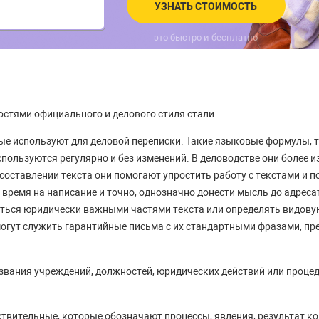
УЗНАТЬ СТОИМОСТЬ
это быстро и бесплатно
стями официального и делового стиля стали:
рые используют для деловой переписки. Такие языковые формулы, т
пользуются регулярно и без изменений. В деловодстве они более и
оставлении текста они помогают упростить работу с текстами и по
 время на написание и точно, однозначно донести мысль до адреса
иться юридически важными частями текста или определять видов
огут служить гарантийные письма с их стандартными фразами, пре
вания учреждений, должностей, юридических действий или процед
твительные, которые обозначают процессы, явления, результат ко