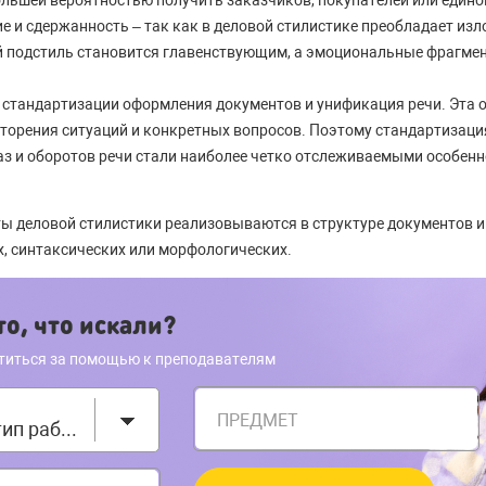
большей вероятностью получить заказчиков, покупателей или един
е и сдержанность – так как в деловой стилистике преобладает изл
 подстиль становится главенствующим, а эмоциональные фрагме
 стандартизации оформления документов и унификация речи. Эта 
вторения ситуаций и конкретных вопросов. Поэтому стандартизация
з и оборотов речи стали наиболее четко отслеживаемыми особен
ты деловой стилистики реализовываются в структуре документов и
х, синтаксических или морфологических.
о, что искали?
титься за помощью к преподавателям
ПРЕДМЕТ
Выберите тип работы