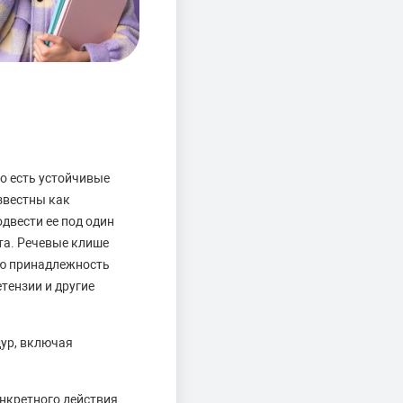
о есть устойчивые
звестны как
двести ее под один
та. Речевые клише
ую принадлежность
тензии и другие
ур, включая
нкретного действия.