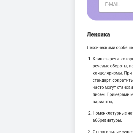
E-MAIL
Лексика
Лексическими особенно
Клише в речи, кото
речевые обороты, ис
канцеляризмы. При с
стандарт, сократить
часто могут станов
писем. Примерами м
варианты;
Номенклатурные наз
аббревиатуры;
Отглагольные сущес