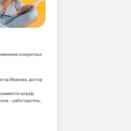
рименение конкретных
ктор Иванова, доктор
 взимается штраф;
снов – работодатель,