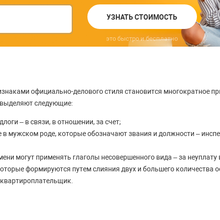
УЗНАТЬ СТОИМОСТЬ
это быстро и бесплатно
знаками официально-делового стиля становится многократное п
х выделяют следующие:
логи – в связи, в отношении, за счет;
 в мужском роде, которые обозначают звания и должности – инспе
ени могут применять глаголы несовершенного вида – за неуплату
оторые формируются путем слияния двух и большего количества о
 квартироплательщик.