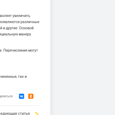
зволяет увеличить
 появляются различные
й и другие. Основой
фициальную манеру
в. Перечисления могут
чиненные, так и
елиться:
едующая статья