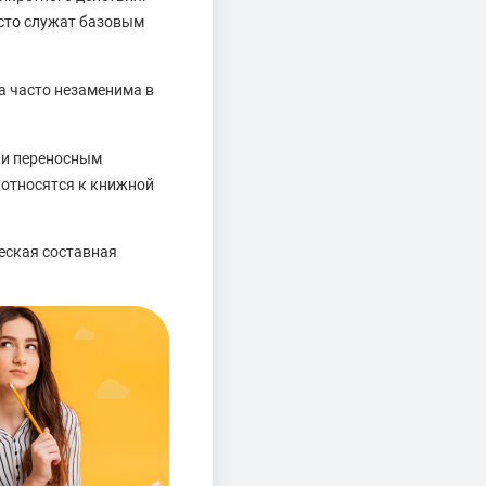
асто служат базовым
а часто незаменима в
ли переносным
 относятся к книжной
еская составная