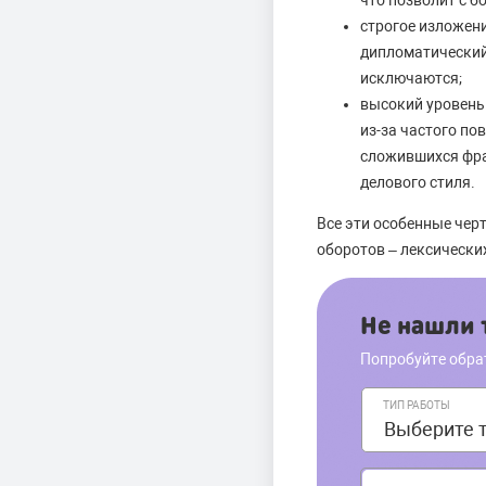
что позволит с 
строгое изложени
дипломатический
исключаются;
высокий уровень
из-за частого по
сложившихся фра
делового стиля.
Все эти особенные чер
оборотов – лексически
Не нашли т
Попробуйте обра
ТИП РАБОТЫ