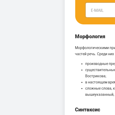
E-MAIL
Морфология
Морфологическими при
частей речь. Среди ни
производные пред
существительные
Вострикова;
в настоящем врем
сложные слова, к
вышеуказанный,
Синтаксис