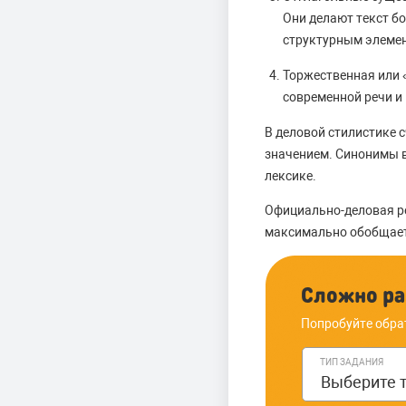
Они делают текст б
структурным элеме
Торжественная или 
современной речи и
В деловой стилистике 
значением. Синонимы в
лексике.
Официально-деловая ре
максимально обобщает
Сложно ра
Попробуйте обра
ТИП ЗАДАНИЯ