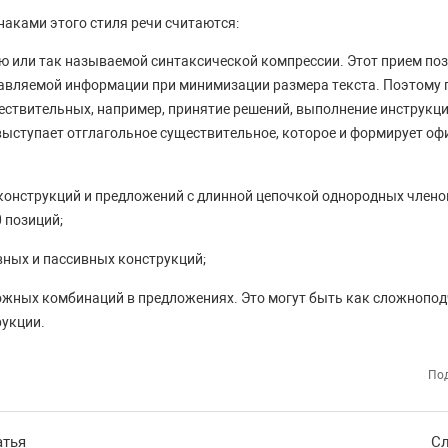
аками этого стиля речи считаются:
ю или так называемой синтаксической компрессии. Этот прием по
авляемой информации при минимизации размера текста. Поэтому
ествительных, например, принятие решений, выполнение инструкци
выступает отглагольное существительное, которое и формирует о
конструкций и предложений с длинной цепочкой однородных члено
 позиций;
ных и пассивных конструкций;
жных комбинаций в предложениях. Это могут быть как сложнопод
укции.
Под
атья
Сл