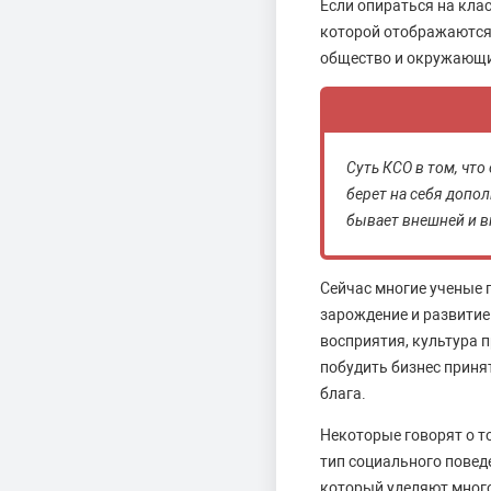
Если опираться на кла
которой отображаются
общество и окружающий
Суть КСО в том, чт
берет на себя допо
бывает внешней и в
Сейчас многие ученые г
зарождение и развитие
восприятия, культура 
побудить бизнес приня
блага.
Некоторые говорят о т
тип социального повед
который уделяют много