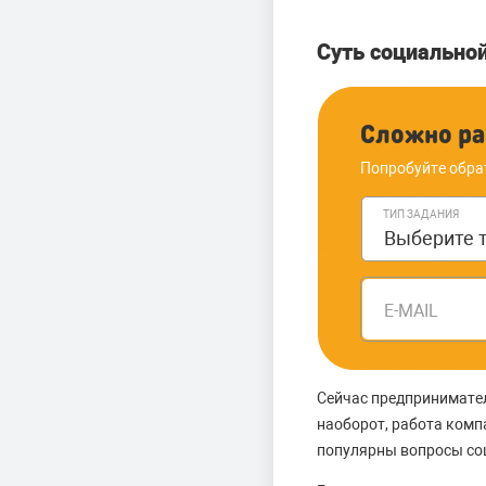
Суть социально
Сложно ра
Попробуйте обра
ТИП ЗАДАНИЯ
E-MAIL
Сейчас предпринимател
наоборот, работа комп
популярны вопросы со