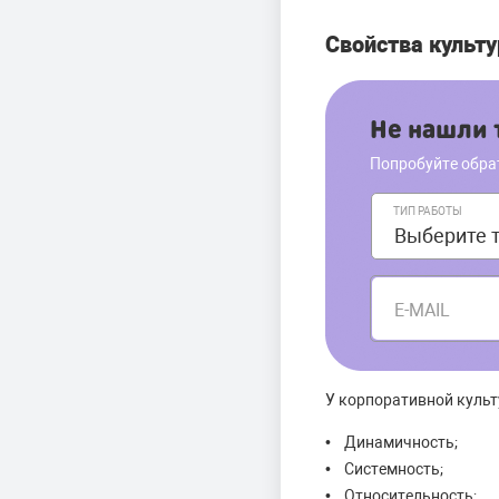
Свойства культ
Не нашли т
Попробуйте обра
ТИП РАБОТЫ
E-MAIL
У корпоративной культ
• Динамичность;
• Системность;
• Относительность;