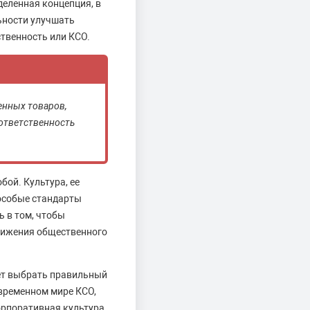
деленная концепция, в
ьности улучшать
твенность или КСО.
енных товаров,
 ответственность
бой. Культура, ее
 особые стандарты
ь в том, чтобы
стижения общественного
ает выбрать правильный
овременном мире КСО,
орпоративная культура