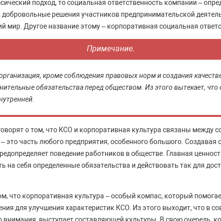
ссический подход, то социальная ответственность компании – опре
 добровольные решения участников предпринимательской деятел
 мир. Другое название этому – корпоративная социальная ответс
Примечание.
о организация, кроме соблюдения правовых норм и создания качеств
лнительные обязательства перед обществом. Из этого вытекает, что
нутренней.
оворят о том, что КСО и корпоративная культура связаны между со
 – это часть любого предприятия, особенного большого. Создавая
предопределяет поведение работников в обществе. Главная ценност
ть на себя определенные обязательства и действовать так для до
ом, что корпоративная культура – особый компас, который помог
ения для улучшения характеристик КСО. Из этого выходит, что в с
 внимания, выступает составляющей культуры. В свою очередь, к