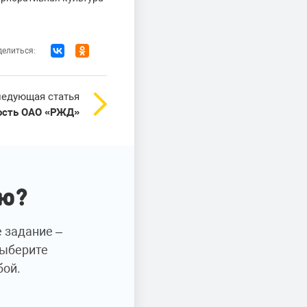
елиться:
едующая статья
ость ОАО «РЖД»
ию?
е задание –
Выберите
бой.