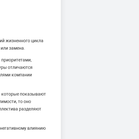
дий жизненного цикла
 или замена.
и приоритетами,
туры отличаются
целями компании
р, которые показывают
имости, то оно
оллектива разделяют
 негативному влиянию