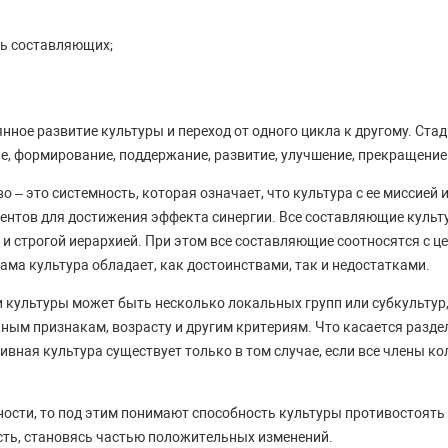
ь составляющих;
нное развитие культуры и переход от одного цикла к другому. Ста
е, формирование, поддержание, развитие, улучшение, прекращение
о – это системность, которая означает, что культура с ее миссией 
ентов для достижения эффекта синергии. Все составляющие куль
и строгой иерархией. При этом все составляющие соотносятся с 
ама культура обладает, как достоинствами, так и недостатками.
ри культуры может быть несколько локальных групп или субкульту
ным признакам, возрасту и другим критериям. Что касается раздел
ивная культура существует только в том случае, если все члены к
ости, то под этим понимают способность культуры противостоять
сть, становясь частью положительных изменений.