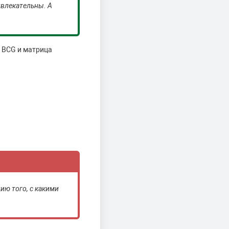
ивлекательны. А
а BCG и матрица
ию того, с какими