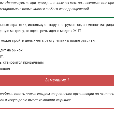
м. Используются критерии рыночных сегментов, насколько они пр
отенциальные возможности любого из подразделений.
ные стратегии, используют пару инструментов, а именно: матриц
ервую матрицу, то здесь речь идет о модели ЖЦТ.
 может пройти целых четыре ступеньки в плане развития:
дит на рынок;
ет;
ть, становится привычным;
падает.
Замечание 1
собна выявить роль в каждом направлении организации по отношен
ок и какую долю имеет компания на рынке.