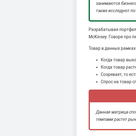
занимаются бизнесо
также исследуют п
Разрабатывая портфель
McKinsey. Говоря про п
Товар в данных рамках
Когда товар выхо
Когда товар раст
Созревает, то ес
Спрос на товар с
Данная матрица спо
темпами растет рын