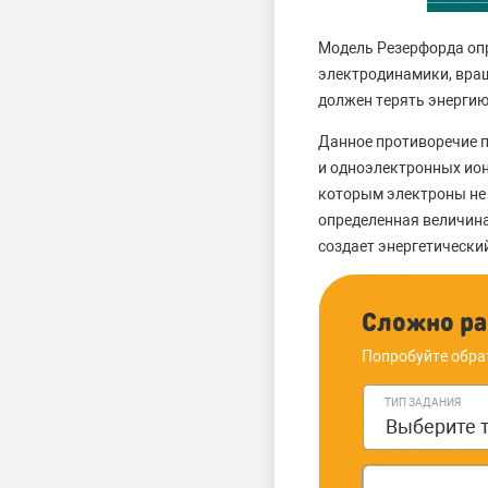
Модель Резерфорда оп
электродинамики, вращ
должен терять энергию 
Данное противоречие п
и одноэлектронных ион
которым электроны не 
определенная величин
создает энергетически
Сложно ра
Попробуйте обра
ТИП ЗАДАНИЯ