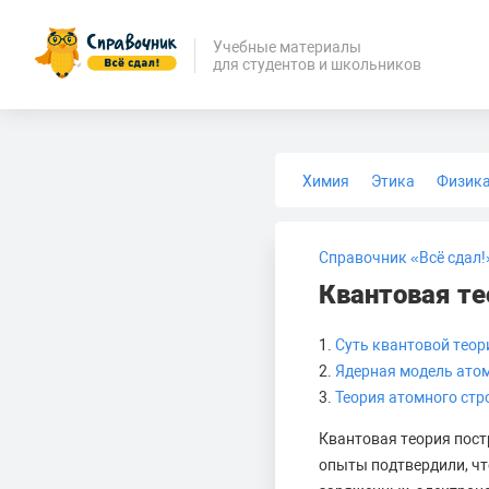
Учебные материалы
для студентов и школьников
Химия
Этика
Физик
Биология
Медицина
Справочник «Всё сдал!
Квантовая те
1.
Суть квантовой теор
2.
Ядерная модель ато
3.
Теория атомного стр
Квантовая теория пост
опыты подтвердили, что