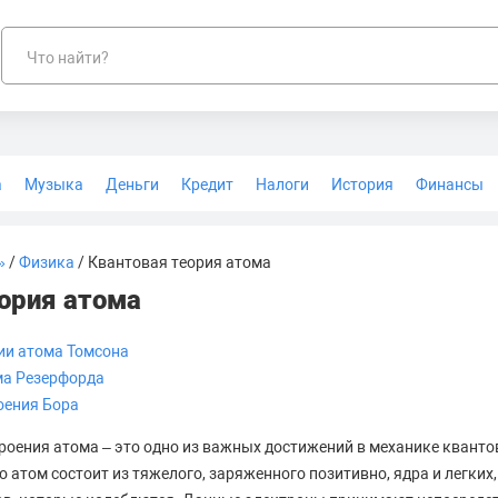
Что найти?
а
Музыка
Деньги
Кредит
Налоги
История
Финансы
Геодезия
»
/
Физика
/ Квантовая теория атома
ория атома
ии атома Томсона
ма Резерфорда
оения Бора
роения атома – это одно из важных достижений в механике квант
 атом состоит из тяжелого, заряженного позитивно, ядра и легких