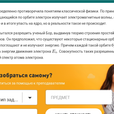
ределенно противоречила понятиям классической физики. По при
ающийся по орбите электрон излучает электромагнитные волны, а
и в итоге упасть на ядро, но в реальности такое не происходит.
ытался разрешить ученый Бор, выдвинув теорию строения просте
ов. Он предположил, что существуют некоторые стационарные ор
поглощают и не излучают энергию. Причем каждой такой орбите б
а энергии движения электрона
. Совокупность таких разрешенн
E
E
n
n
й спектр атома электрона.
зобраться самому?
титься за помощью к преподавателям
ПРЕДМЕТ
Выберите тип задания