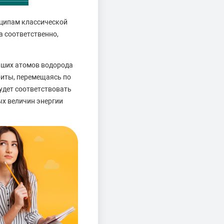
нципам классической
 соответственно,
йших атомов водорода
биты, перемещаясь по
удет соответствовать
ых величин энергии