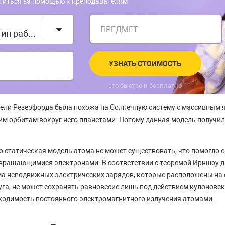
титься за помощью к преподавателям
ПРЕДМЕТ
Выберите тип работы
УЗНАТЬ СТОИМОСТЬ
это быстро и бесплатно
ели Резерфорда была похожа на Солнечную систему с массивным яд
м орбитам вокруг него планетами. Потому данная модель получил
о статическая модель атома не может существовать, что помогло е
 вращающимися электронами. В соответствии с теоремой Ирншоу д
ема неподвижных электрических зарядов, которые расположены н
уга, не может сохранять равновесие лишь под действием кулоновск
ходимость постоянного электромагнитного излучения атомами.