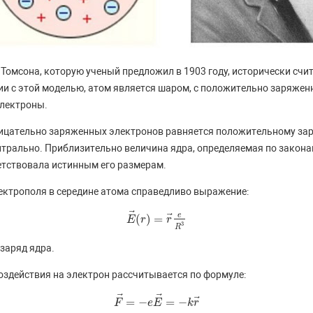
 Томсона, которую ученый предложил в 1903 году, исторически счи
ии с этой моделью, атом является шаром, с положительно заряжен
электроны.
рицательно заряженных электронов равняется положительному заря
йтрально. Приблизительно величина ядра, определяемая по закон
етствовала истинным его размерам.
ктрополя в середине атома справедливо выражение:
⃗
e
⃗
(
)
=
E
E
→
r
(
r
)
=
r
→
r
e
R
3
3
R
заряд ядра.
оздействия на электрон рассчитывается по формуле:
⃗
⃗
⃗
=
−
=
−
F
F
→
=
−
e
E
e
→
E
=
−
k
r
→
k
r