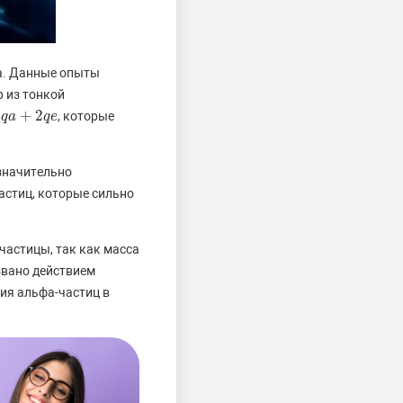
на. Данные опыты
 из тонкой
+
2
м
, которые
q
q
a
a
+
2
q
e
q
e
значительно
астиц, которые сильно
частицы, так как масса
звано действием
ия альфа-частиц в