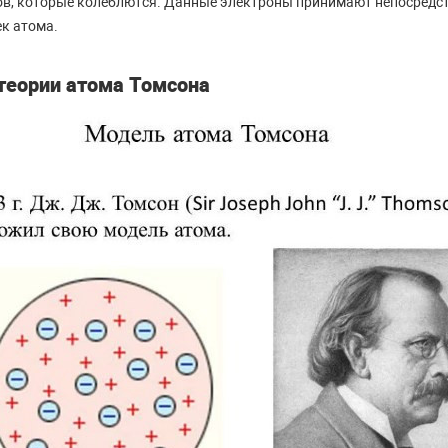
в, которые колеблются. Данные электроны принимают непосредст
к атома.
 теории атома Томсона