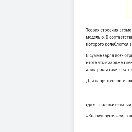
Теория строения атома
моделью. В соответств
которого колеблются 
В сумме заряд всех от
итоге атом заряжен не
электростатики, соотв
Для напряженности эле
где
– положительный 
e
e
«Квазиупругая» сила в