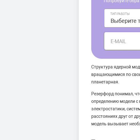
Попробуйте обра
ТИП РАБОТЫ
E-MAIL
Структура ядерной мод
вращающимися по свои
планетарная.
Резерфорд понимал, чт
определению модели с
электростатики, сист
расстояниях друг от др
модель вызывает необ