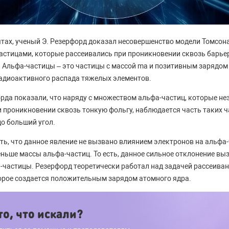
пытах, ученый Э. Резерфорд доказал несовершенство модели Томсо
астицами, которые рассеивались при проникновении сквозь барьер
 Альфа-частицы – это частицы с массой ma и позитивным зарядо
адиоактивного распада тяжелых элементов.
да показали, что наряду с множеством альфа-частиц, которые не
и проникновении сквозь тонкую фольгу, наблюдается часть таких ч
до больший угол.
ь, что данное явление не вызвано влиянием электронов на альфа-
ньше массы альфа-частиц. То есть, данное сильное отклонение вы
-частицы. Резерфорд теоретически работал над задачей рассеиван
орое создается положительным зарядом атомного ядра.
о, что искали?