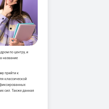
ром по центру, и
а название
му прийти к
ля классической
а фиксированных
их сил. Также данная