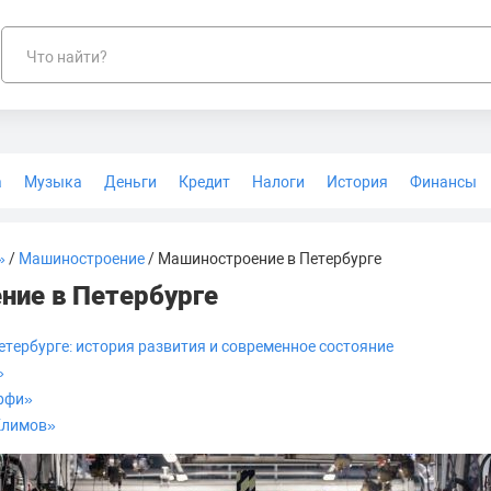
Что найти?
а
Музыка
Деньги
Кредит
Налоги
История
Финансы
Геодезия
»
/
Машиностроение
/ Машиностроение в Петербурге
ние в Петербурге
тербурге: история развития и современное состояние
»
рфи»
Климов»