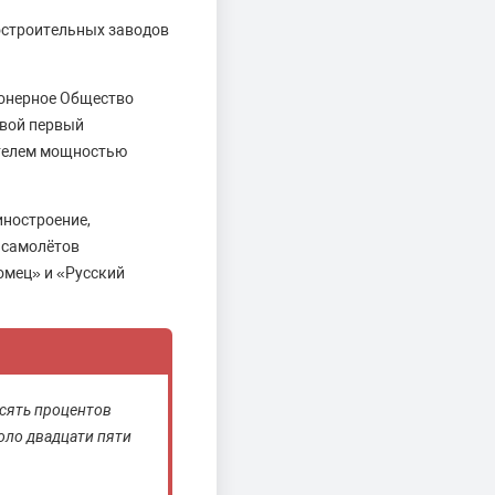
остроительных заводов
ионерное Общество
свой первый
ателем мощностью
иностроение,
 самолётов
омец» и «Русский
есять процентов
оло двадцати пяти