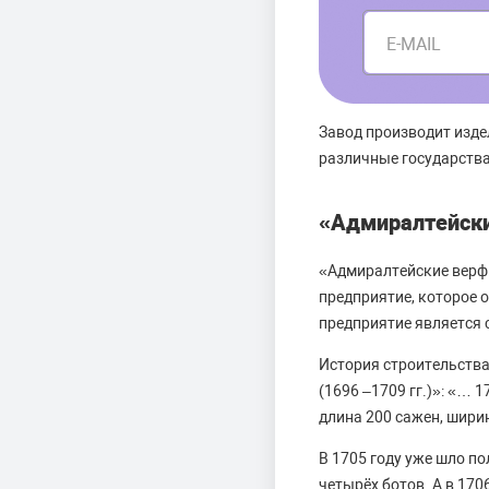
E-MAIL
Завод производит изде
различные государства
«Адмиралтейск
«Адмиралтейские верфи
предприятие, которое 
предприятие является 
История строительства
(1696 –1709 гг.)»: «… 
длина 200 сажен, шири
В 1705 году уже шло п
четырёх ботов. А в 170