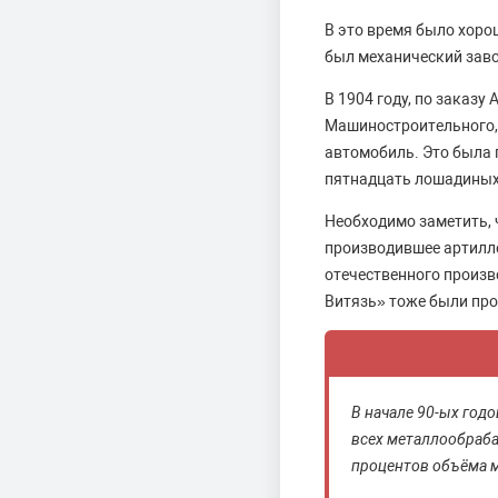
В это время было хоро
был механический заво
В 1904 году, по заказ
Машиностроительного, 
автомобиль. Это была
пятнадцать лошадиных
Необходимо заметить, 
производившее артилле
отечественного произв
Витязь» тоже были про
В начале 90-ых год
всех металлообраба
процентов объёма 