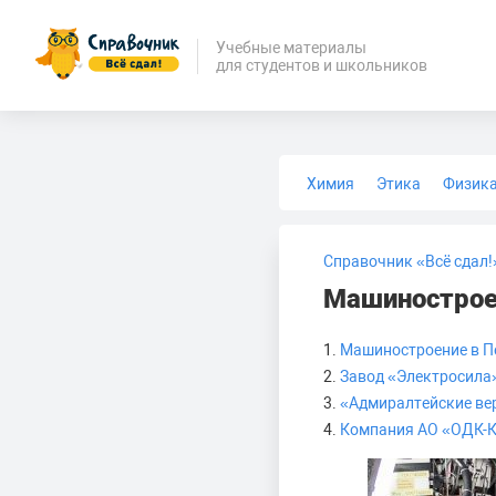
Учебные материалы
для студентов и школьников
Химия
Этика
Физик
Биология
Медицина
Справочник «Всё сдал!
Машинострое
1.
Машиностроение в Пе
2.
Завод «Электросила
3.
«Адмиралтейские ве
4.
Компания АО «ОДК-