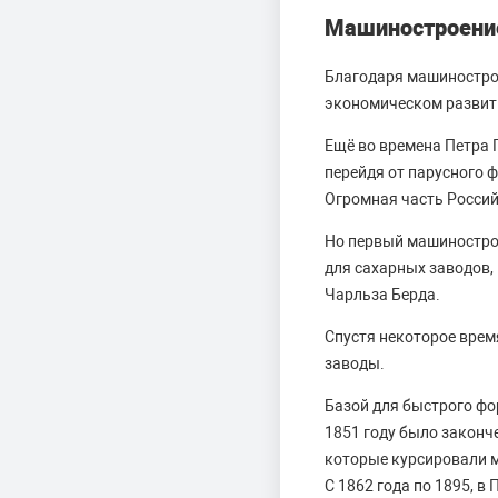
Машиностроение
Благодаря машинострои
экономическом развити
Ещё во времена Петра 
перейдя от парусного 
Огромная часть Россий
Но первый машинострои
для сахарных заводов,
Чарльза Берда.
Спустя некоторое врем
заводы.
Базой для быстрого ф
1851 году было законч
которые курсировали м
С 1862 года по 1895, в