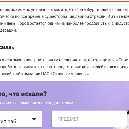
ое, возможно уверенно отметить, что Петербург является одним 
ически во все времена существования данной отрасли. И эти тенд
ний день. Город остаётся одним из наиболее продвинутых, в индуст
дерации.
сила»
я энергомашиностроительным предприятием, находящимся в Санкт
азработке и выпуске генераторов, тяговых двигателей и электричес
в российской компании ПАО «Силовые машины».
о, что искали?
титься за помощью к преподавателям
ПРЕДМЕТ
Выберите тип работы