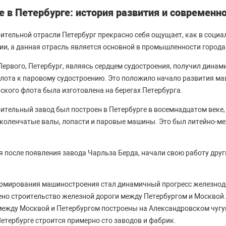
 в Петербурге: история развития и современно
тельной отрасли Петербург прекрасно себя ощущает, как в социал
и, а данная отрасль является основной в промышленности города
Первого, Петербург, являясь сердцем судостроения, получил динам
флота к паровому судостроению. Это положило начало развития м
ского флота была изготовлена на берегах Петербурга.
тельный завод был построен в Петербурге в восемнадцатом веке, 
 коленчатые валы, лопасти и паровые машины. Это был литейно-м
я после появления завода Чарльза Берда, начали свою работу дру
ормирования машиностроения стал динамичный прогресс железнод
ено строительство железной дороги между Петербургом и Москвой.
ежду Москвой и Петербургом построены на Александровском чугу
 Петербурге строится примерно сто заводов и фабрик.