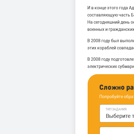
И в конце этого года 
составляющую часть Ба
На сегодняшний день о
военных и граждански
В 2008 году был выпол
этих кораблей совпада
В 2008 году подготовл
электрических субмари
Сложно ра
Попробуйте обра
ТИП ЗАДАНИЯ