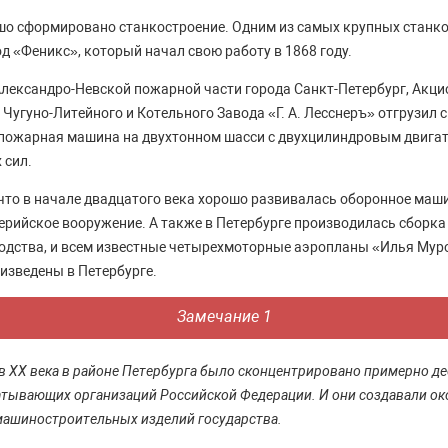
шо сформировано станкостроение. Одним из самых крупных станк
д «Феникс», который начал свою работу в 1868 году.
у Александро-Невской пожарной части города Санкт-Петербург, Акц
Чугуно-Литейного и Котельного Завода «Г. А. Лесснеръ» отгрузил 
 пожарная машина на двухтонном шасси с двухцилиндровым двиг
 сил.
что в начале двадцатого века хорошо развивалась оборонное маш
рийское вооружение. А также в Петербурге производилась сборка
одства, и всем известные четырехмоторные аэропланы «Илья Мур
изведены в Петербурге.
Замечание 1
ов ХХ века в районе Петербурга было сконцентрировано примерно д
тывающих организаций Российской Федерации. И они создавали ок
машиностроительных изделий государства.