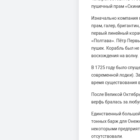
пушечный прам «Скиния
Изначально компания п
прам, галер, бриганти
первый линейный кораб
«Полтава». Пётр Первы
пушек. Корабль был не
восхождения на волну.
В 1725 году было спущ
современной лодки). З
время существования 
После Великой Октябрь
верфь бралась за любу
Единственный большой 
тонных барж для Онежс
некоторыми предприяти
отсутствовали.