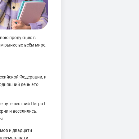
 свою продукцию в
м рынке во всём мире.
ссийской Федерации, и
годняшний день это
е путешествий Петра I
ерии и веселились,
ы.
амов и двадцати
 восемнадцати-