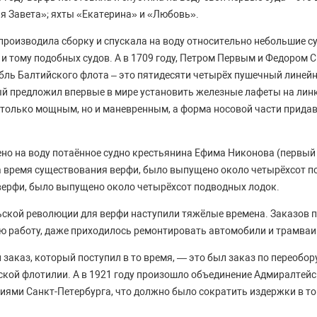
 Завета»; яхты «Екатерина» и «Любовь».
роизводила сборку и спускала на воду относительно небольшие суд
н, и тому подобных судов. А в 1709 году, Петром Первым и Федором
ль Балтийского флота – это пятидесяти четырёх пушечный линей
й предложил впервые в мире установить железные лафеты на лин
 только мощным, но и маневренным, а форма носовой части придав
ено на воду потаённое судно крестьянина Ефима Никонова (первый
а время существования верфи, было выпущено около четырёхсот п
верфи, было выпущено около четырёхсот подводных лодок.
ской революции для верфи наступили тяжёлые времена. Заказов п
ю работу, даже приходилось ремонтировать автомобили и трамваи
заказ, который поступил в то время, — это был заказ по переобо
кой флотилии. А в 1921 году произошло объединение Адмиралтейс
ями Санкт-Петербурга, что должно было сократить издержки в то 