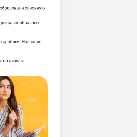
х образовали основную
ации разнообразных
 кораблей. Название
тво дизель-