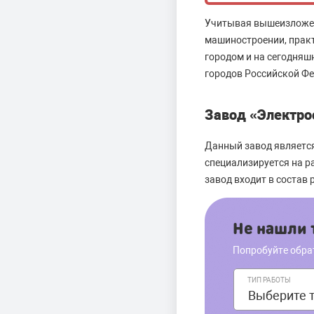
Учитывая вышеизложенн
машиностроении, практ
городом и на сегодняш
городов Российской Фе
Завод «Электро
Данный завод являетс
специализируется на р
завод входит в соста
Не нашли т
Попробуйте обра
ТИП РАБОТЫ