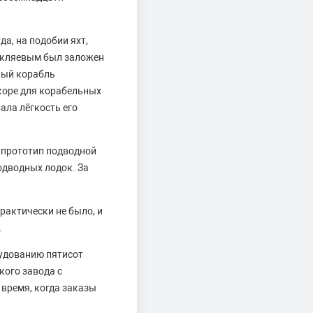
а, на подобии яхт,
 Скляевым был заложен
ный корабль
коре для корабельных
ала лёгкость его
 прототип подводной
одводных лодок. За
рактически не было, и
.
рудованию пятисот
кого завода с
время, когда заказы