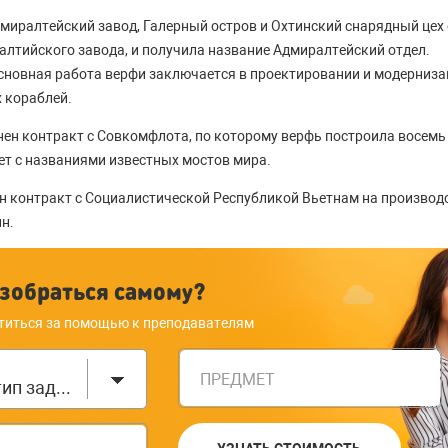
Адмиралтейский завод, Галерный остров и Охтинский снарядный це
лтийского завода, и получила название Адмиралтейский отдел.
сновная работа верфи заключается в проектировании и модерниз
х кораблей.
нен контракт с Совкомфлота, по которому верфь построила восемь
ет с названиями известных мостов мира.
ен контракт с Социалистической Республикой Вьетнам на производс
н.
зобраться самому?
титься за помощью к преподавателям
ПРЕДМЕТ
Выберите тип задания