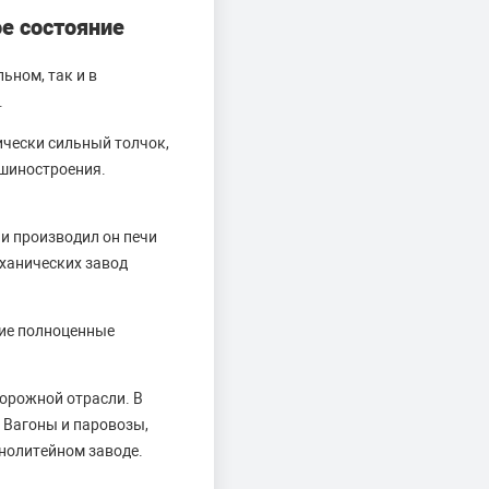
е состояние
ьном, так и в
.
ически сильный толчок,
ашиностроения.
и производил он печи
еханических завод
гие полноценные
орожной отрасли. В
 Вагоны и паровозы,
нолитейном заводе.