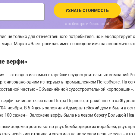
УЗНАТЬ СТОИМОСТЬ
это быстро и бесплатно
лия не только для отечественного потребителя, но и экспортирует
 мира. Марка «Электросила» имеет солидное имя на экономическо
ие верфи»
» — это одна из самых старейших судостроительных компаний Ро
организовано одним из первых в промышленном Петербурге. На се
составной частью «Объединённой судостроительной корпорации».
 верфи начинается со слов Петра Первого, отражённых в ««Журнал
1704, ноября. В 5-й день заложили Адмиралтейский дом и были в ост
на 100 сажен». Заложена верфь была на левом берегу Большой Нев
олным ходом строительство двух бомбардирских кораблей, двух пр
6 году верфь изготовила и спустила на воду свои первые суда – это