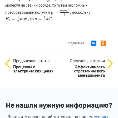
S
δ
t
молекул на стенки сосуда, то путем несложных
2
m
n
v
0
=
,
преобразований получим
поскольку
p
p
=
m
0
n
v
2
3
,
3
1
2
2
=
,
=
.
то
E
E
k
=
1
2
m
v
m
2
,
v
p
p
=
2
3
k
T
k
.
T
k
2
3
Поделиться:
Предыдущая статья
Следующая статья
Процессы в
Эффективность
электрических цепях
стратегического
менеджмента
Не нашли нужную информацию?
Закажите подходящий материал на нашем
сервисе
.