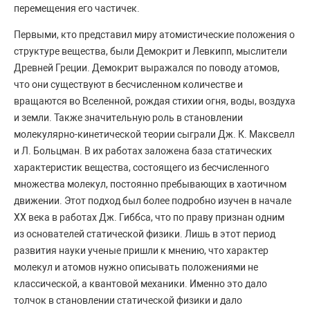
перемещения его частичек.
Первыми, кто представил миру атомистические положения о
структуре вещества, были Демокрит и Левкипп, мыслители
Древней Греции. Демокрит выражался по поводу атомов,
что они существуют в бесчисленном количестве и
вращаются во Вселенной, рождая стихии огня, воды, воздуха
и земли. Также значительную роль в становлении
молекулярно-кинетической теории сыграли Дж. К. Максвелл
и Л. Больцман. В их работах заложена база статических
характеристик вещества, состоящего из бесчисленного
множества молекул, постоянно пребывающих в хаотичном
движении. Этот подход был более подробно изучен в начале
XX века в работах Дж. Гиббса, что по праву признан одним
из основателей статической физики. Лишь в этот период
развития науки ученые пришли к мнению, что характер
молекул и атомов нужно описывать положениями не
классической, а квантовой механики. Именно это дало
толчок в становлении статической физики и дало