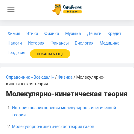
Химия
Этика
Физика
Музыка
Деньги
Кредит
Налоги
История
Финансы
Биология
Медицина
Геодезия
ПОКАЗАТЬ ЕЩЁ
Справочник «Всё сдал!»
/
Физика
/ Молекулярно-
кинетическая теория
Молекулярно-кинетическая теория
История возникновения молекулярно-кинетической
теории
Молекулярно-кинетическая теория газов