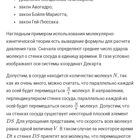
закон Авогадро;
закон Бойля-Мариотта;
закон Гей-Люссака.
Наглядным примером использования молекулярно-
кинетической теории есть выведение формулы для расчета
давления газа. Сначала определяют среднее число ударов
молекул о стенки сосуда в единицу времени. В газе условно
изображают оси системы координат Декарта.
Допустим, в сосуде находится количество молекул
, так
N
N
как их очень много, можно считать, что параллельно каждой
N
из осей будет перемещаться
молекул. В направлении,
N
3
3
перпендикулярном стенке сосуда, параллельно каждой из
N
осей будет перемещаться около
молекул. Допустим, что
N
6
6
на стенках сосуда существует некоторый плоский элемент
. Для упрощения представим, что скорость всех молекул
D
D
S
S
равна одной величине
. В таком случае за некоторое время
V
V
к стенке
прилетят все молекулы, что перемещаются
D
D
t
t
D
D
S
S