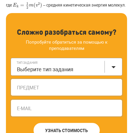
1
2
=
(
)
где
– средняя кинетическая энергия молекул.
E
E
k
=
1
2
m
(
m
v
2
)
v
k
2
Сложно разобраться самому?
Попробуйте обратиться за помощью к
преподавателям
ТИП ЗАДАНИЯ
Выберите тип задания
ПРЕДМЕТ
E-MAIL
УЗНАТЬ СТОИМОСТЬ