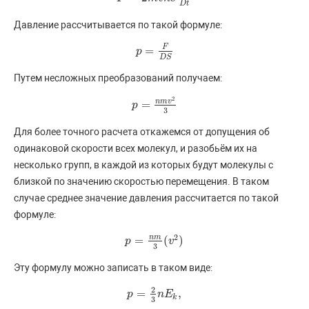
D
t
Давление рассчитывается по такой формуле:
F
=
p
p
=
F
D
S
D
S
Путем несложных преобразований получаем:
2
n
m
v
=
p
p
=
n
m
v
2
3
3
Для более точного расчета откажемся от допущения об
одинаковой скорости всех молекул, и разобьём их на
несколько групп, в каждой из которых будут молекулы с
близкой по значению скоростью перемещения. В таком
случае среднее значение давления рассчитается по такой
формуле:
2
n
m
=
(
)
p
p
=
n
m
3
(
v
2
v
)
3
Эту формулу можно записать в таком виде:
2
=
,
p
p
=
2
3
n
E
n
k
E
,
k
3