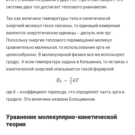
система двух тел достигает теплового равновесия.
Так как величина температуры тела и кинетической
энергией молекул тесно связаны, то единицей измерения
являются энергетические единицы – джоуль или эрг.
Поскольку энергия теплового перемещения молекул
сравнительно маленькая, то использование эрга не
целесообразно. В молекулярной физике все же используют
градус. А если температура задана в Кельвинах, то ее связь с
кинетической энергией описывается такой формулой:
3
=
E
E
k
=
3
2
k
T
k
T
k
2
где
– коэффициент перехода, что определяет часть эрга в
k
k
градусе. Эта величина названа Больцманом.
Уравнение молекулярно-кинетической
теории