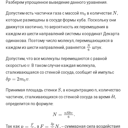
Разберем упрощенное выведение данного уравнения.
Допустим есть частички газа с массой
в количестве
,
m
m
0
N
N
0
которые размещены в сосуде формы куба. Поскольку они
движутся хаотично, то вероятность их перемещения в
каждом из шести направлений системы координат Декарта
одинакова. Поэтому число молекул, перемещающихся в
N
каждом из шести направлений, равняется
штук.
N
6
6
Допустим, что все молекулы перемещаются с равной
скоростью
. В таком случае каждая молекула,
v
v
сталкивающаяся со стенкой сосуда, сообщит ей импульс
=
2
.
δ
δ
p
p
=
2
m
0
m
v
v
0
Принимая площадь стенки
, а концентрацию n, количество
S
S
частичек, сталкивающихся со стенкой сосуда за время
,
δ
δ
t
t
определится по формуле:
n
S
δ
t
v
=
.
N
N
=
n
S
δ
t
v
6
.
6
δ
p
F
=
,
=
,
Так как
а
– суммарная сила воздействия
p
p
=
F
S
,
F
F
=
δ
p
δ
t
N
N
,