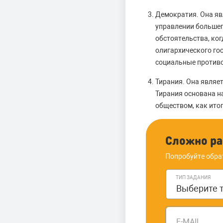
Демократия. Она яв
управлении большег
обстоятельства, ко
олигархического го
социальные противо
Тирания. Она являет
Тирания основана н
обществом, как итог
Сложно ра
Попробуйте обра
ТИП ЗАДАНИЯ
E-MAIL