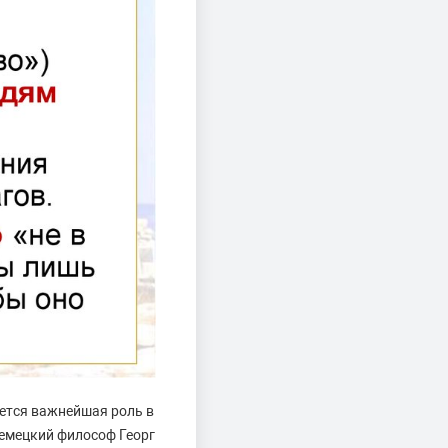
яется важнейшая роль в
немецкий философ Георг