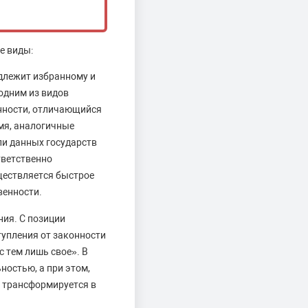
е виды:
адлежит избранному и
одним из видов
енности, отличающийся
емя, аналогичные
ли данных государств
тветственно
ществляется быстрое
венности.
ния. С позиции
тупления от законности
 тем лишь свое». В
ностью, а при этом,
а трансформируется в