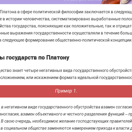
а Платона в сфере политической философии заключается в следующ
е в истории человечества, систематизировано выработанные поло
йства государства, поясняющие как положительные, так и отриц
нные выражения государственности осуществляли в течение боль
на следующее формирование общественно-политической концепции
ы государств по Платону
ество знает четыре негативных вида государственного обустройст
сложнением, или искажением формата идеальной государственнос
Пример 1.
о в негативном виде государственного обустройства взамен согласи
зногласия, взамен объективного и честного разделения функций – 
. В свою очередь, необходимое желание господствующих правителе
 в социальном обществе заменяются намерением прихода к власти