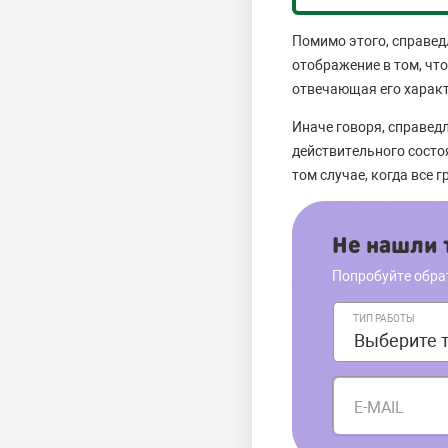
Помимо этого, справед
отображение в том, чт
отвечающая его характ
Иначе говоря, справед
действительного состоя
том случае, когда все 
Не нашли т
Попробуйте обра
ТИП РАБОТЫ
E-MAIL