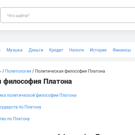
Что найти?
а
Музыка
Деньги
Кредит
Налоги
История
Финансы
Геодезия
»
/
Политология
/ Политическая философия Платона
я философия Платона
ика политической философии Платона
сударств по Платону
тво по Платону