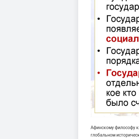
Афинскому философу кл
глобальном историческ