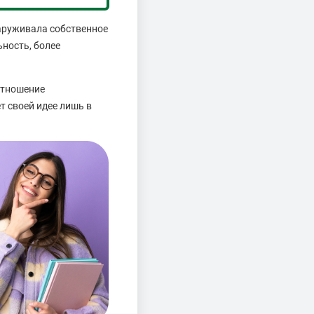
аруживала собственное
ность, более
оотношение
ет своей идее лишь в