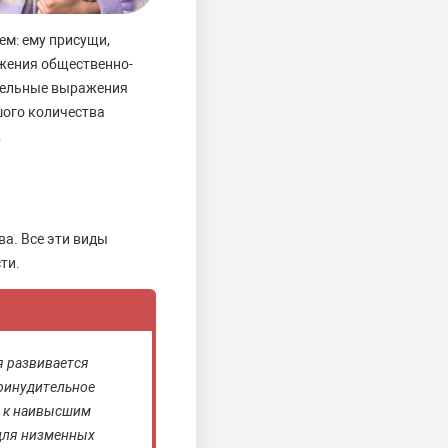
ем: ему присущи,
жения общественно-
ательные выражения
шого количества
.
ва. Все эти виды
ти.
я развивается
принудительное
й к наивысшим
 для низменных