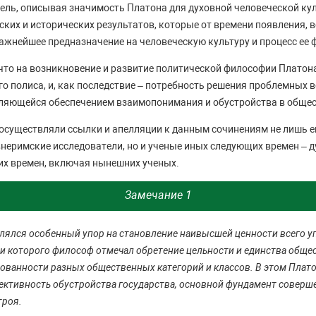
ель, описывая значимость Платона для духовной человеческой кул
ских и исторических результатов, которые от времени появления, 
жнейшее предназначение на человеческую культуру и процесс ее
что на возникновение и развитие политической философии Плато
го полиса, и, как последствие – потребность решения проблемных 
вляющейся обеспечением взаимопонимания и обустройства в общес
осуществляли ссылки и апелляции к данным сочинениям не лишь е
внеримские исследователи, но и ученые иных следующих времен – д
х времен, включая нынешних ученых.
Замечание 1
ялся особенный упор на становление наивысшей ценности всего у
ли которого философ отмечал обретение цельности и единства обще
ованности разных общественных категорий и классов. В этом Плат
ективность обустройства государства, основной фундамент соверш
троя.