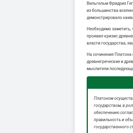
Вильгельм Фридрих Гег
из большинства вселен
демонстрировало наива
Необходимо заметить, 
проявил кризис древне
власти государства, я
На сочинения Платона 
древнегреческие и дре
мыслители последующи
Платоном осуществл
государством, в ро
обеспечению соглас
правильность и объ
государственного с