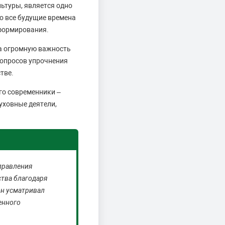
ьтуры, является одно
во все будущие времена
 формирования.
на огромную важность
вопросов упрочнения
тве.
го современники –
уховные деятели,
правления
ства благодаря
он усматривал
енного