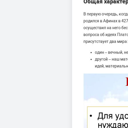
Общая характер
В первую очередь, ког
родился в Афинах в 42
осуществил на него бе
вопроса об идеях Плато
присутствует два мира:
один – вечный, н
другой – наш ма
идей, материаль