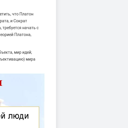
етить, что Платон
рата, и Сократ
 требуется начать с
теорией Платона,
ъекта, мир идей;
бъективацию) мира