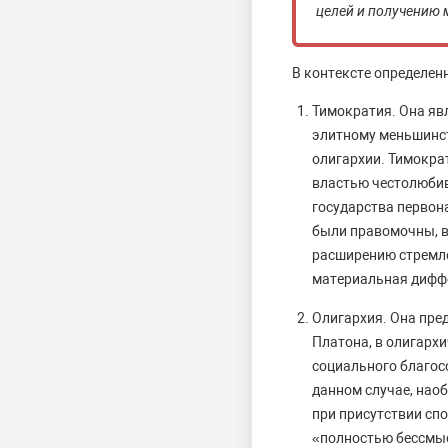
целей и получению 
В контексте определен
Тимократия. Она яв
элитному меньшинст
олигархии. Тимокра
властью честолюбивы
государства первон
были правомочны, в
расширению стремле
материальная диффе
Олигархия. Она пре
Платона, в олигарх
социального благосо
данном случае, наоб
при присутствии сп
«полностью бессмыс