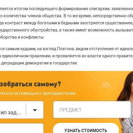
ляется итогом последующего формирования олигархии, заявленног
о количества членов общества. В то же время, непосредственно об
гда контраст между богатыми и бедными заостряется существеннее,
сударственного обустройства, а также имеет возможность вызыва
борства и конфликты.
ся самым худшим, на взгляд Платона, видом отступления от идеал
а единоличном правлении, и проявляется во власти одного правите
 деградации демократии в государстве.
зобраться самому?
титься за помощью к преподавателям
ПРЕДМЕТ
Выберите тип задания
УЗНАТЬ СТОИМОСТЬ