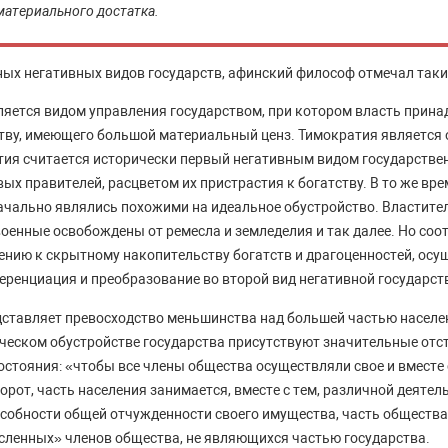
материального достатка.
ных негативных видов государств, афинский философ отмечал таки
ляется видом управления государством, при котором власть прин
ву, имеющего большой материальный ценз. Тимократия является 
тия считается исторически первый негативным видом государств
х правителей, расцветом их пристрастия к богатству. В то же вр
ачально являлись похожими на идеальное обустройство. Властите
оенные освобождены от ремесла и земледелия и так далее. Но соо
нию к скрытному накопительству богатств и драгоценностей, осу
ренциация и преобразование во второй вид негативной государст
дставляет превосходство меньшинства над большей частью населе
ическом обустройстве государства присутствуют значительные отс
стояния: «чтобы все члены общества осуществляли свое и вместе с
орот, часть населения занимается, вместе с тем, различной деятель
особности общей отчужденности своего имущества, часть обществ
ленных» членов общества, не являющихся частью государства.