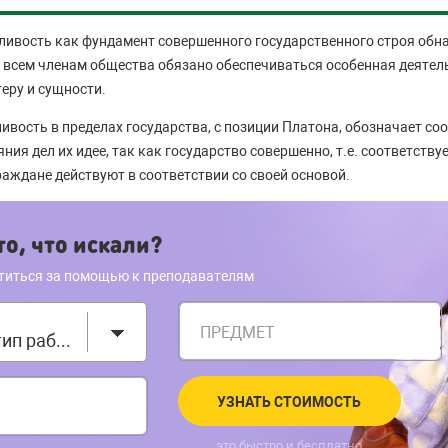
ливость как фундамент совершенного государственного строя обн
о всем членам общества обязано обеспечиваться особенная деятель
еру и сущности.
ливость в пределах государства, с позиции Платона, обозначает с
ния дел их идее, так как государство совершенно, т.е. соответству
граждане действуют в соответствии со своей основой.
о, что искали?
титься за помощью к преподавателям
ПРЕДМЕТ
Выберите тип работы
УЗНАТЬ СТОИМОСТЬ
это быстро и бесплатно