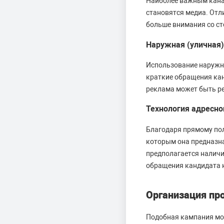
Наиболее важным кана
становятся медиа. Отл
больше внимания со ст
Наружная (уличная
Использование наружн
краткие обращения кан
реклама может быть реа
Технология адресно
Благодаря прямому по
которым она предназна
предполагается наличи
обращения кандидата к
Организация пр
Подобная кампания мож