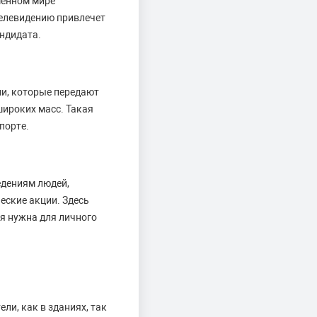
менном мире
телевидению привлечет
ндидата.
и, которые передают
ироких масс. Такая
порте.
едениям людей,
еские акции. Здесь
я нужна для личного
ли, как в зданиях, так