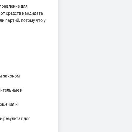
правление для
 от средств кандидата
ли партий, потому что у
ы законом;
жительные и
ношения к
й результат для