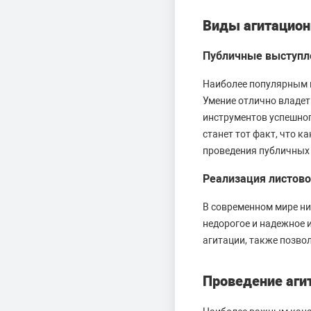
Виды агитацион
Публичные выступл
Наиболее популярным и
Умение отлично владет
инструментов успешног
станет тот факт, что к
проведения публичных 
Реализация листов
В современном мире ни
недорогое и надежное 
агитации, также позво
Проведение агит