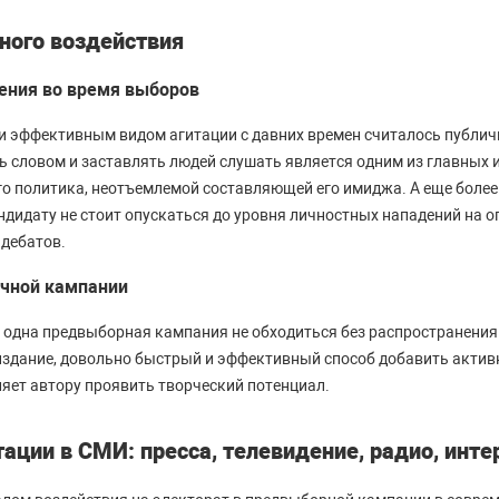
ного воздействия
ения во время выборов
 эффективным видом агитации с давних времен считалось публич
ь словом и заставлять людей слушать является одним из главных
о политика, неотъемлемой составляющей его имиджа. А еще боле
андидату не стоит опускаться до уровня личностных нападений на 
дебатов.
очной кампании
 одна предвыборная кампания не обходиться без распространения 
издание, довольно быстрый и эффективный способ добавить актив
ляет автору проявить творческий потенциал.
ации в СМИ: пресса, телевидение, радио, инте