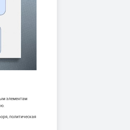
ным элементам
ию.
оря, политическая