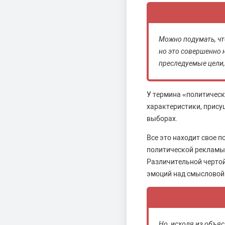
Можно подумать, чт
но это совершенно н
преследуемые цели,
У термина «политическ
характеристики, присущ
выборах.
Все это находит свое 
политической рекламы 
Различительной чертой
эмоций над смысловой 
Но, исходя из объя