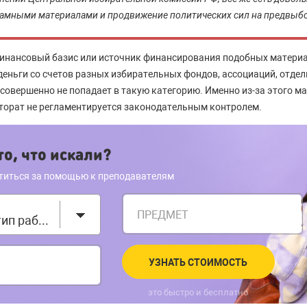
ламными материалами и продвижение политических сил на предвыб
финансовый базис или источник финансирования подобных матери
деньги со счетов разных избирательных фондов, ассоциаций, отдел
совершенно не попадает в такую категорию. Именно из-за этого м
кторат не регламентируется законодательным контролем.
о, что искали?
титься за помощью к преподавателям
ПРЕДМЕТ
Выберите тип работы
УЗНАТЬ СТОИМОСТЬ
это быстро и бесплатно