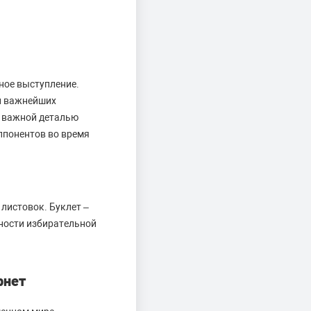
ное выступление.
 и важнейших
е важной деталью
оппонентов во время
листовок. Буклет –
ности избирательной
рнет