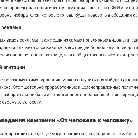
лом воздействия на электорат в предвыборной кампании в совре
ично проведенная политическая агитация в печатных СМИ или по 
ороны избирателей, которые готовы будут поверить в обещания ка
) реклама
ых видов рекламы также один из самых популярных видов агитаци
дидата или же отображают суть его предвыборной кампании для ш
лизована не только на улице, но и в общественных местах и транс
й агитации
литическому стимулированию можно получить прямой доступ к св
чена. Это тщательно проработанные и целенаправленные политич
е избирательной базы и ее постоянное наполнение. Эта информаци
 своему электорату.
оведения кампании «От человека к человеку»
ет проходить везде, где могут находиться потенциальные избирате