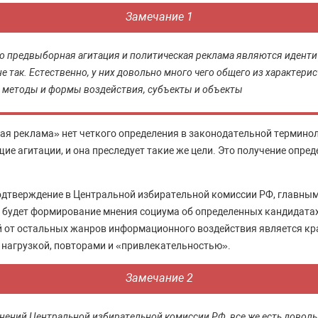
Замечание 1
о предвыборная агитация и политическая реклама являются идент
е так. Естественно, у них довольно много чего общего из характерис
 методы и формы воздействия, субъекты и объекты
ая реклама» нет четкого определения в законодательной терминолог
ие агитации, и она преследует такие же цели. Это получение опред
подтверждение в Центральной избирательной комиссии РФ, главны
будет формирование мнения социума об определенных кандидатах
 от остальных жанров информационного воздействия является кр
нагрузкой, повторами и «привлекательностью».
Замечание 2
снений Центральной избирательной комиссии РФ, все же есть довол