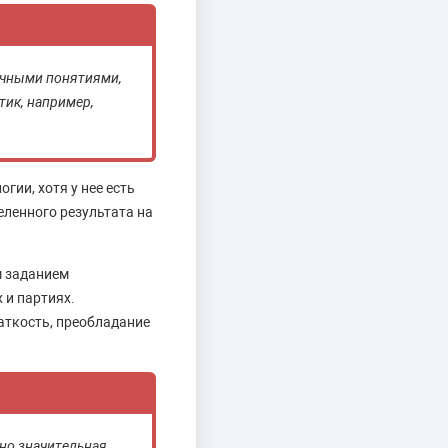
ичными понятиями,
тик, например,
ии, хотя у нее есть
еленного результата на
м заданием
 и партиях.
аткость, преобладание
ьно значительная