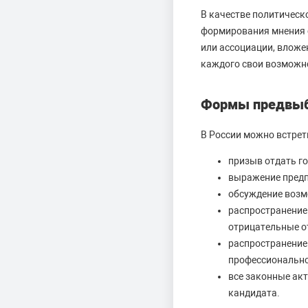
В качестве политическ
формирования мнения с
или ассоциации, вложен
каждого свои возможн
Формы предвыб
В России можно встре
призыв отдать го
выражение предп
обсуждение возм
распространение
отрицательные о
распространение
профессионально
все законные ак
кандидата.