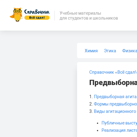
Учебные материалы
для студентов и школьников
Химия
Этика
Физик
Биология
Медицина
Справочник «Всё сдал!
Предвыборна
1.
Предвыборная агита
2.
Формы предвыборно
3.
Виды агитационного
Публичные высту
Реализация лист