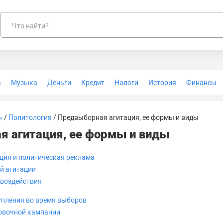
Что найти?
а
Музыка
Деньги
Кредит
Налоги
История
Финансы
Геодезия
»
/
Политология
/ Предвыборная агитация, ее формы и виды
я агитация, ее формы и виды
ция и политическая реклама
й агитации
 воздействия
пления во время выборов
овочной кампании