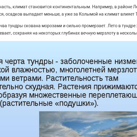
часть, климат становится континентальным. Например, в районе Л
я, осадков выпадает меньше, а уже за Колымой на климат влияет Т
чва тундры скована морозами и сильно промерзает. Лето в тундре 
евает, сохраняя на некоторых глубинах вечную мерзлоту в несколь