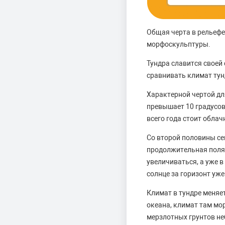
Общая черта в рельефе
морфоскульптуры.
Тундра славится своей
сравнивать климат тунд
Характерной чертой дл
превышает 10 градусов
всего года стоит облач
Со второй половины сен
продолжительная поляр
увеличиваться, а уже 
солнце за горизонт уже
Климат в тундре меняе
океана, климат там мо
мерзлотных грунтов н