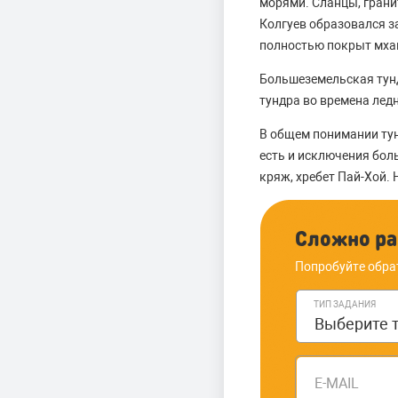
морями. Сланцы, грани
Колгуев образовался з
полностью покрыт мха
Большеземельская тун
тундра во времена лед
В общем понимании тун
есть и исключения бол
кряж, хребет Пай-Хой.
Сложно ра
Попробуйте обра
ТИП ЗАДАНИЯ
E-MAIL