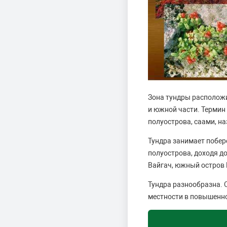
Зона тундры расположи
и южной части. Термин
полуострова, саами, н
Тундра занимает побер
полуострова, доходя до
Вайгач, южный остров 
Тундра разнообразна. 
местности в повышенно