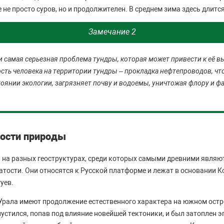
 не просто суров, но и продолжителен. В среднем зима здесь длится
Замечание 2
и самая серьезная проблема тундры, которая может привести к её 
сть человека на территории тундры – прокладка нефтепроводов, чт
тоянии экологии, загрязняет почву и водоемы, уничтожая флору и ф
ности природы
на разных геоструктурах, среди которых самыми древними являю
тости. Они относятся к Русской платформе и лежат в основании К
уев.
Урала имеют продолжение естественного характера на южном остр
стился, попав под влияние новейшей тектоники, и был затоплен