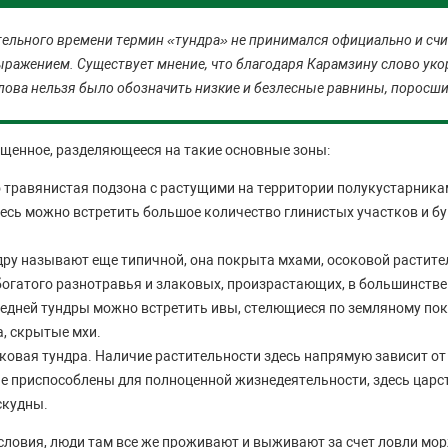
ельного времени термин «тундра» не принимался официально и сч
ажением. Существует мнение, что благодаря Карамзину слово укор
слова нельзя было обозначить низкие и безлесные равнины, поросш
щенное, разделяющееся на такие основные зоны:
о травянистая подзона с растущими на территории полукустарник
есь можно встретить большое количество глинистых участков и б
дру называют еще типичной, она покрыта мхами, осоковой растите
огатого разнотравья и злаковых, произрастающих, в большинстве 
редней тундры можно встретить ивы, стелющиеся по земляному пок
, скрытые мхи.
ковая тундра. Наличие растительности здесь напрямую зависит от
не приспособлены для полноценной жизнедеятельности, здесь царс
скудны.
словия, люди там все же проживают и выживают за счет ловли мор