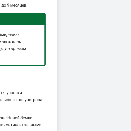
 до 9 месяцев.
вымиранию.
о негативно
ауну в прямом
тся участки
ольского полуострова
ове Новой Земли.
 эпиконтинентальными