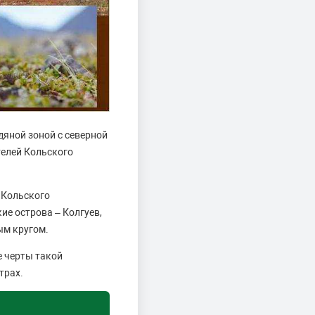
дяной зоной с северной
телей Кольского
 Кольского
ие острова – Колгуев,
ым кругом.
е черты такой
трах.