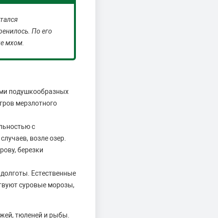
итался
енилось. По его
ие мхом.
ами подушкообразных
угров мерзлотного
льностью с
случаев, возле озер.
рову, березки
 долготы. Естественные
твуют суровые морозы,
жей, тюленей и рыбы.