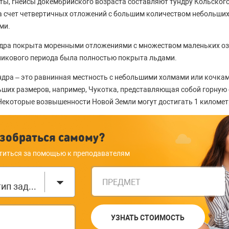
ты, гнейсы докембрийского возраста составляют тундру Кольского
а счет четвертичных отложений с большим количеством небольших 
ми.
дра покрыта моренными отложениями с множеством маленьких оз
никового периода была полностью покрыта льдами.
дра – это равнинная местность с небольшими холмами или кочкам
ьших размеров, например, Чукотка, представляющая собой горную 
 Некоторые возвышенности Новой Земли могут достигать 1 километ
зобраться самому?
титься за помощью к преподавателям
ПРЕДМЕТ
Выберите тип задания
УЗНАТЬ СТОИМОСТЬ