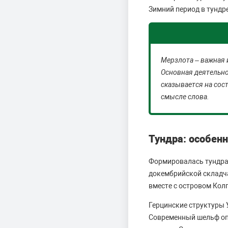
Зимний период в тундре
Мерзлота – важная 
Основная деятельно
сказывается на сос
смысле слова.
Тундра: особен
Формировалась тундра 
докембрийской складча
вместе с островом Колг
Герцинские структуры 
Современный шельф опу