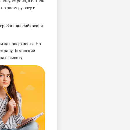
 полуострова, а остров
по размеру озер и
ер. Западносибирская
и на поверхности. Но
страну, Тиманский
ра в высоту.