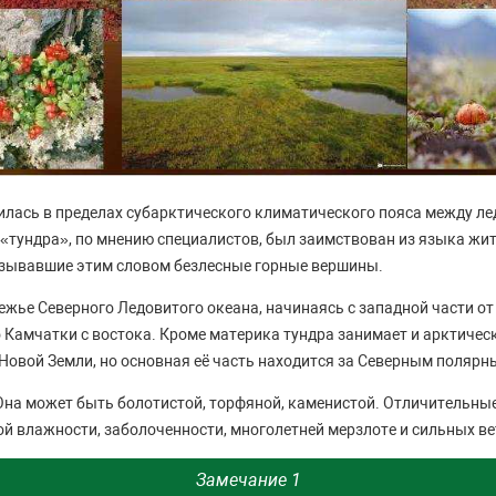
лась в пределах субарктического климатического пояса между ле
 «тундра», по мнению специалистов, был заимствован из языка жи
азывавшие этим словом безлесные горные вершины.
ежье Северного Ледовитого океана, начинаясь с западной части от
 Камчатки с востока. Кроме материка тундра занимает и арктическ
Новой Земли, но основная её часть находится за Северным полярн
Она может быть болотистой, торфяной, каменистой. Отличительны
й влажности, заболоченности, многолетней мерзлоте и сильных ве
Замечание 1