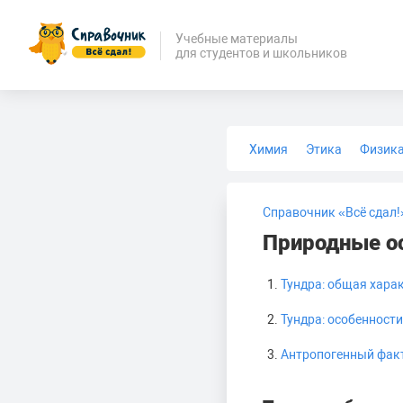
Учебные материалы
для студентов и школьников
Химия
Этика
Физик
Биология
Медицина
Справочник «Всё сдал!
Природные о
Тундра: общая хара
Тундра: особенност
Антропогенный факт