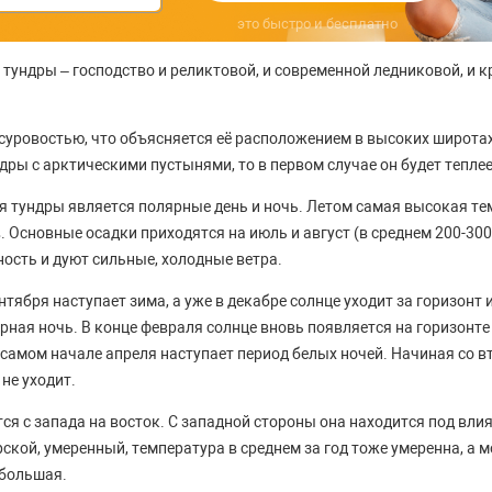
это быстро и бесплатно
 тундры – господство и реликтовой, и современной ледниковой, и 
 суровостью, что объясняется её расположением в высоких широтах
ры с арктическими пустынями, то в первом случае он будет теплее
я тундры является полярные день и ночь. Летом самая высокая те
. Основные осадки приходятся на июль и август (в среднем 200-300
ность и дуют сильные, холодные ветра.
тября наступает зима, а уже в декабре солнце уходит за горизонт 
ная ночь. В конце февраля солнце вновь появляется на горизонте
в самом начале апреля наступает период белых ночей. Начиная со 
 не уходит.
тся с запада на восток. С западной стороны она находится под вл
рской, умеренный, температура в среднем за год тоже умеренна, а
ебольшая.