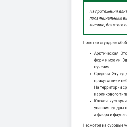
На протяжении длит
провинциальным выр
мнению, без этого 
Понятие «тундра» обоб
Арктическая. Эт
форм и мхами. Зд
пучения.
Средняя. Эту тун
присутствием неб
На территории с
карликового типа
Южная, кустарни
условия тундры 
а флора и фауна 
Несмотря на суровые у