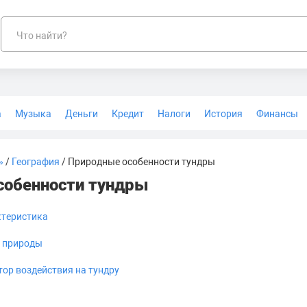
Что найти?
а
Музыка
Деньги
Кредит
Налоги
История
Финансы
Геодезия
»
/
География
/ Природные особенности тундры
собенности тундры
ктеристика
и природы
ор воздействия на тундру