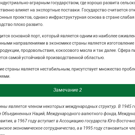
ндустриально-аграрным государством, где хорошо развита сельск
ственно влияет на экспортные поставки. Государство считается о
нных проектов, однако инфраструктурная основа в стране слабая
дство плохо развито.
дится основной порт, который является одним из наиболее оживле
ыми направлениями в экономике страны является изготовление х
родукции, продовольствия, кокосового масла и так далее. Сфера 
тся самой устойчивой производственной областью.
ие страны является нестабильным, присутствует множество проб
иями.
Замечание 2
ны является членом некоторых международных структур. В 1945 г
и Объединенных Наций, Международного валютного фонда, Междуна
вития, в 1967 году вступает в Ассоциацию государств Юго-Восточно
анское экономическое сотрудничество, а в 1995 году становиться ч