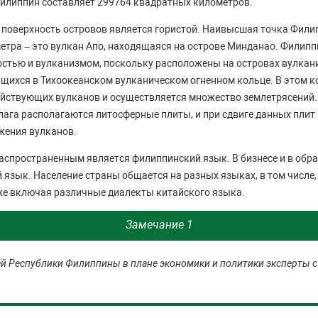
илиппин составляет 299764 квадратных километров.
 поверхность островов является гористой. Наивысшая точка Фили
етра – это вулкан Апо, находящаяся на острове Минданао. Филип
стью и вулканизмом, поскольку расположены на островах вулкан
щихся в Тихоокеанском вулканическом огненном кольце. В этом к
йствующих вулканов и осуществляется множество землетрясений.
ага располагаются литосферные плиты, и при сдвиге данных плит
жения вулканов.
спространенным является филиппинский язык. В бизнесе и в обр
 язык. Население страны общается на разных языках, в том числе,
же включая различные диалекты китайского языка.
Замечание 1
 Республики Филиппины в плане экономики и политики эксперты с