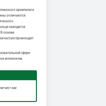
ппинского архипелага
пины отличаются
ического
ольце находится
 В основе
 зачастую происходят
азовательной сфере
 на испанском,
читают как