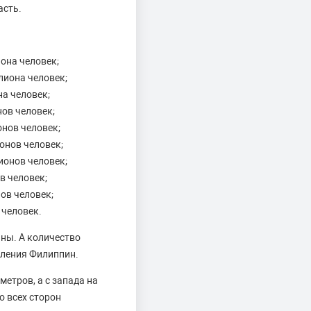
асть.
она человек;
лиона человек;
а человек;
ов человек;
онов человек;
онов человек;
ионов человек;
в человек;
ов человек;
 человек.
ны. А количество
еления Филиппин.
етров, а с запада на
о всех сторон