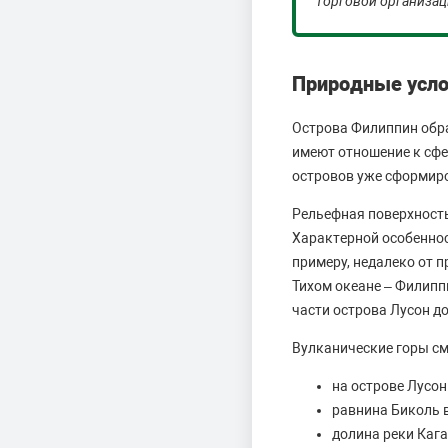
торговой организац
Природные усло
Острова Филиппин обр
имеют отношение к сфе
островов уже сформир
Рельефная поверхность
Характерной особеннос
примеру, недалеко от 
Тихом океане – Филипп
части острова Лусон д
Вулканические горы см
на острове Лусон
равнина Биколь в
долина реки Кага