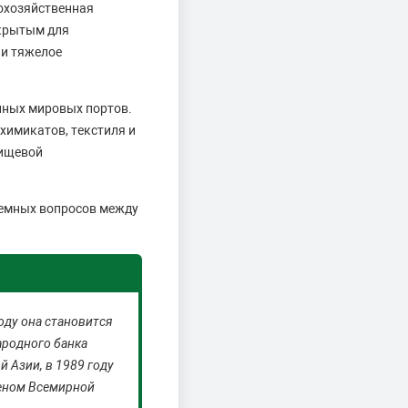
охозяйственная
ткрытым для
 и тяжелое
нных мировых портов.
имикатов, текстиля и
пищевой
лемных вопросов между
оду она становится
родного банка
й Азии, в 1989 году
леном Всемирной