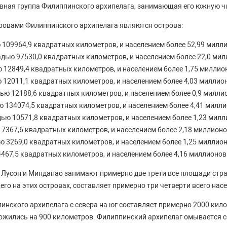
вная группа Филиппинского архипелага, занимающая его южную ч
овами Филиппинского архипелага являются острова:
109964,9 квадратных километров, и населением более 52,99 милли
дью 97530,0 квадратных километров, и населением более 22,0 мил
12849,4 квадратных километров, и населением более 1,75 миллион
12011,1 квадратных километров, и населением более 4,03 миллион
ю 12188,6 квадратных километров, и населением более 0,9 милли
 134074,5 квадратных километров, и населением более 4,41 милли
ью 10571,8 квадратных километров, и населением более 1,23 милл
7367,6 квадратных километров, и населением более 2,18 миллионо
 3269,0 квадратных километров, и населением более 1,25 миллион
467,5 квадратных километров, и населением более 4,16 миллионов
 Лусон и Минданао занимают примерно две трети все площади стра
го на этих островах, составляет примерно три четверти всего нас
нского архипелага с севера на юг составляет примерно 2000 килом
ожились на 900 километров. Филиппинский архипелаг омывается с