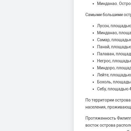
Минданао. Остро
Самыми большими остр
Лусон, площадью 
Минданао, площа
Самар, площадью 
Панай, площадью 
Палаван, площадь
Негрос, площадью
Миндоро, площад
Лейте, площадью 
Бохоль, площадью
Себу, площадью 4
По территории острова
населения, проживающе
Протяженность Филиппи
восток острова распол