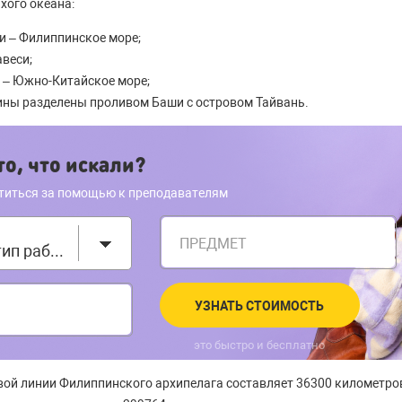
хого океана:
и – Филиппинское море;
авеси;
и – Южно-Китайское море;
ины разделены проливом Баши с островом Тайвань.
о, что искали?
титься за помощью к преподавателям
ПРЕДМЕТ
Выберите тип работы
УЗНАТЬ СТОИМОСТЬ
это быстро и бесплатно
вой линии Филиппинского архипелага составляет 36300 километр