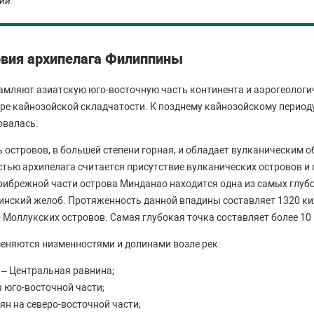
ии.
вия архипелага Филиппины
амляют азиатскую юго-восточную часть континента и аэрогеолог
ре кайнозойской складчатости. К позднему кайнозойскому период
овалась.
 островов, в большей степени горная, и обладает вулканическим 
тью архипелага считается присутствие вулканических островов и 
прибрежной части острова Минданао находится одна из самых глуб
инский желоб. Протяженность данной впадины составляет 1320 ки
о Моллукских островов. Самая глубокая точка составляет более 10
еняются низменностями и долинами возле рек:
 – Центральная равнина;
 юго-восточной части;
ян на северо-восточной части;