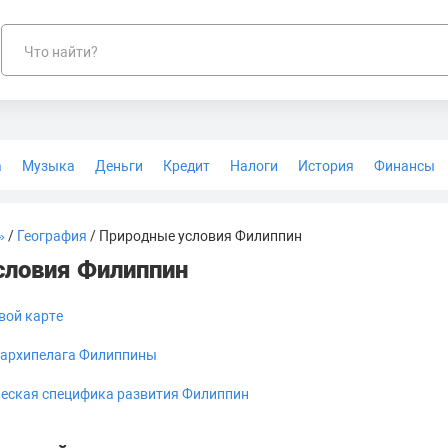
Что найти?
а
Музыка
Деньги
Кредит
Налоги
История
Финансы
Геодезия
»
/
География
/ Природные условия Филиппин
словия Филиппин
вой карте
 архипелага Филиппины
еская специфика развития Филиппин