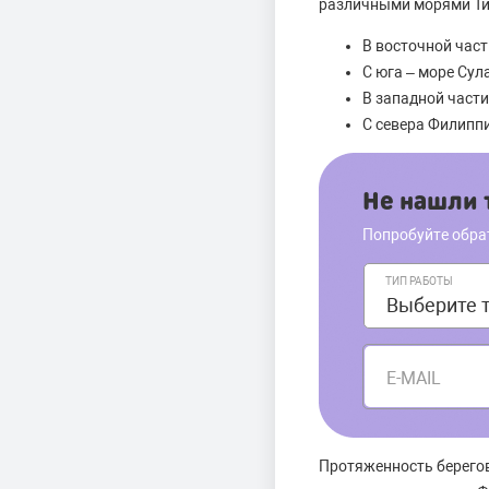
различными морями Ти
В восточной част
С юга – море Сул
В западной част
С севера Филипп
Не нашли т
Попробуйте обра
ТИП РАБОТЫ
E-MAIL
Протяженность берего