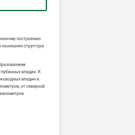
ическому построению
у нынешняя структура
образованием.
глубинных впадин. К
оководных впадин в
лометров, от северной
 километров.