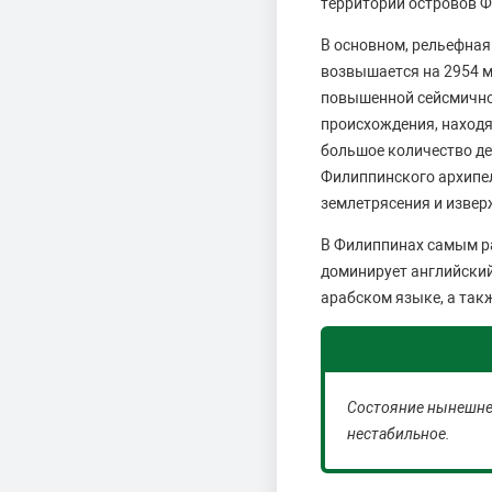
территории островов Ф
В основном, рельефная
возвышается на 2954 м
повышенной сейсмично
происхождения, находя
большое количество де
Филиппинского архипел
землетрясения и извер
В Филиппинах самым ра
доминирует английский
арабском языке, а так
Состояние нынешней
нестабильное.