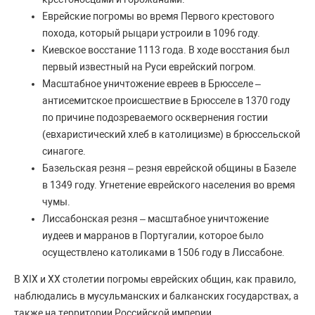
Еврейские погромы во время Первого крестового
похода, который рыцари устроили в 1096 году.
Киевское восстание 1113 года. В ходе восстания был
первый известный на Руси еврейский погром.
Масштабное уничтожение евреев в Брюсселе –
антисемитское происшествие в Брюсселе в 1370 году
по причине подозреваемого осквернения гостии
(евхаристический хлеб в католицизме) в брюссельской
синагоге.
Базельская резня – резня еврейской общины в Базеле
в 1349 году. Угнетение еврейского населения во время
чумы.
Лиссабонская резня – масштабное уничтожение
иудеев и марранов в Португалии, которое было
осуществлено католиками в 1506 году в Лиссабоне.
В XIX и XX столетии погромы еврейских общин, как правило,
наблюдались в мусульманских и балканских государствах, а
также на территории Российской империи.