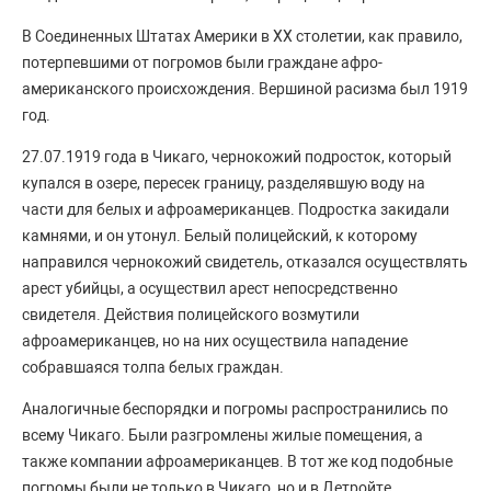
В Соединенных Штатах Америки в XX столетии, как правило,
потерпевшими от погромов были граждане афро-
американского происхождения. Вершиной расизма был 1919
год.
27.07.1919 года в Чикаго, чернокожий подросток, который
купался в озере, пересек границу, разделявшую воду на
части для белых и афроамериканцев. Подростка закидали
камнями, и он утонул. Белый полицейский, к которому
направился чернокожий свидетель, отказался осуществлять
арест убийцы, а осуществил арест непосредственно
свидетеля. Действия полицейского возмутили
афроамериканцев, но на них осуществила нападение
собравшаяся толпа белых граждан.
Аналогичные беспорядки и погромы распространились по
всему Чикаго. Были разгромлены жилые помещения, а
также компании афроамериканцев. В тот же код подобные
погромы были не только в Чикаго, но и в Детройте,