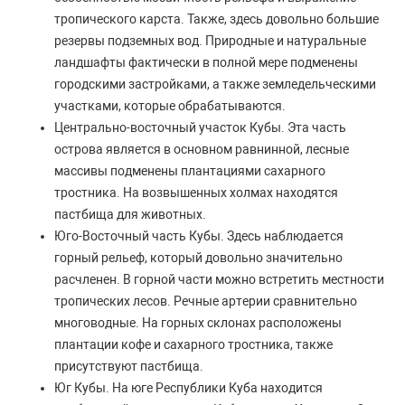
тропического карста. Также, здесь довольно большие
резервы подземных вод. Природные и натуральные
ландшафты фактически в полной мере подменены
городскими застройками, а также земледельческими
участками, которые обрабатываются.
Центрально-восточный участок Кубы. Эта часть
острова является в основном равнинной, лесные
массивы подменены плантациями сахарного
тростника. На возвышенных холмах находятся
пастбища для животных.
Юго-Восточный часть Кубы. Здесь наблюдается
горный рельеф, который довольно значительно
расчленен. В горной части можно встретить местности
тропических лесов. Речные артерии сравнительно
многоводные. На горных склонах расположены
плантации кофе и сахарного тростника, также
присутствуют пастбища.
Юг Кубы. На юге Республики Куба находится