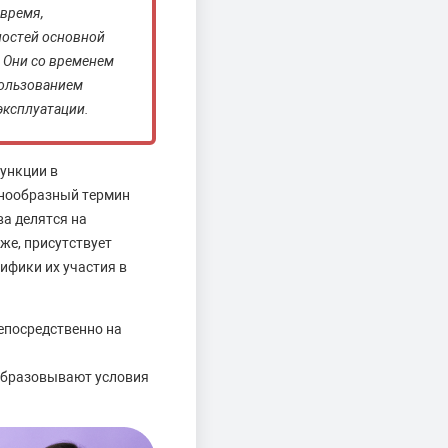
 время,
ностей основной
. Они со временем
пользованием
эксплуатации.
ункции в
знообразный термин
а делятся на
же, присутствует
ифики их участия в
епосредственно на
 образовывают условия