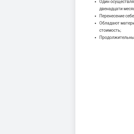
Один осуществля
двенадцати месяц
Перенесение себ
Обладают матери
стоимость;
Продолжительный