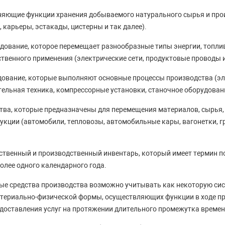
яющие функции хранения добываемого натурального сырья и про
 карьеры, эстакады, цистерны и так далее).
дование, которое перемещает разнообразные типы энергии, топли
ственного применения (электрические сети, продуктовые проводы и
ование, которые выполняют основные процессы производства (э
ельная техника, компрессорные установки, станочное оборудовани
тва, которые предназначены для перемещения материалов, сырья,
укции (автомобили, тепловозы, автомобильные кары, вагонетки, г
ственный и производственный инвентарь, который имеет термин п
олее одного календарного года.
ые средства производства возможно учитывать как некоторую сис
атериально-физической формы, осуществляющих функции в ходе п
едоставления услуг на протяжении длительного промежутка времен