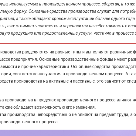
уда, используемых в производственном процессе, сберегая, в то же
льную форму. Основные средства производства служат для потреб
риятия, а также обладают сроком эксплуатации больше одного года
сть, а их стоимость снижается и переносится на себестоимость с ис
товую продукцию или предоставленные услуги, частично в процессе 
оизводства разделяются на разные типы и выполняют различные ф
цессе предприятия. Основные производственные фонды имеют ра
аемости и прочие характеристики. Основные средства производств
ории, соответственно участия в производственном процессе. А так
редств производства на активные и пассивные, это зависит от спец
ва производства в пределах производственного процесса влияют н
а также обладают возможностью его изменения.
тва производства непосредственно не влияют на предмет труда, а
производственного процесса.