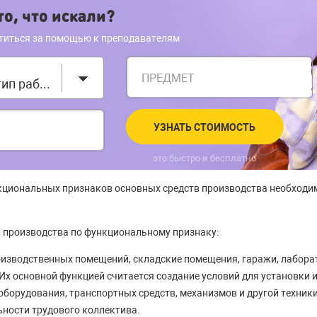
о, что искали?
титься за помощью к преподавателям
ПРЕДМЕТ
Выберите тип работы
УЗНАТЬ СТОИМОСТЬ
это быстро и бесплатно
циональных признаков основных средств производства необходим
 производства по функциональному признаку:
оизводственных помещений, складские помещения, гаражи, лабор
. Их основной функцией считается создание условий для установки
борудования, транспортных средств, механизмов и другой техники.
ьности трудового коллектива.