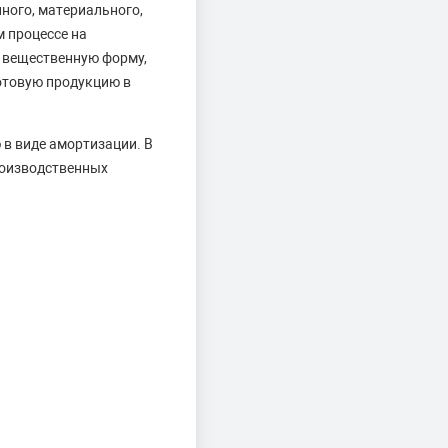
ного, материального,
 процессе на
 вещественную форму,
готовую продукцию в
 в виде амортизации. В
роизводственных