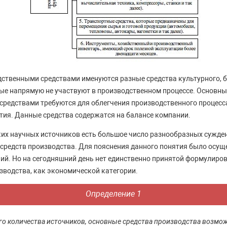
твенными средствами именуются разные средства культурного, б
ые напрямую не участвуют в производственном процессе. Основн
редствами требуются для облегчения производственного процесс
ия. Данные средства содержатся на балансе компании.
ких научных источников есть большое число разнообразных сужде
средств производства. Для пояснения данного понятия было осу
ий. Но на сегодняшний день нет единственно принятой формулиро
зводства, как экономической категории.
Определение 1
го количества источников, основные средства производства возмож