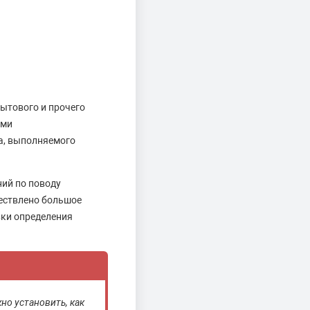
ытового и прочего
ыми
а, выполняемого
ний по поводу
ществлено большое
вки определения
но установить, как