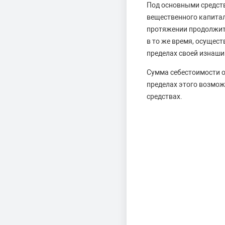
Под основными средст
вещественного капитал
протяжении продолжите
в то же время, осущес
пределах своей изнаши
Сумма себестоимости о
пределах этого возмож
средствах.