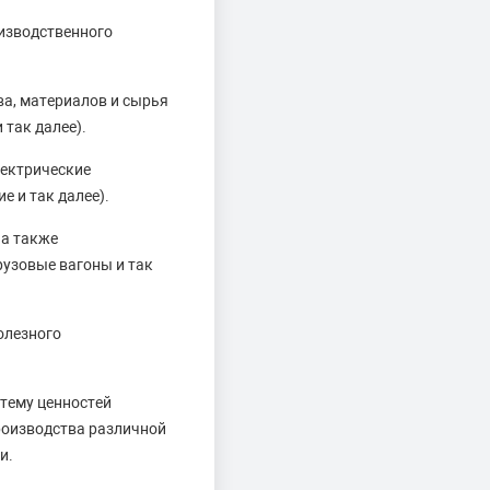
изводственного
ва, материалов и сырья
 так далее).
лектрические
е и так далее).
 а также
рузовые вагоны и так
олезного
тему ценностей
роизводства различной
и.