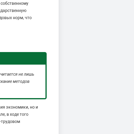
 собственному
сударственную
довых норм, что
считается не лишь
скание методов
ия экономики, но и
е, в ходе того
о-трудовом