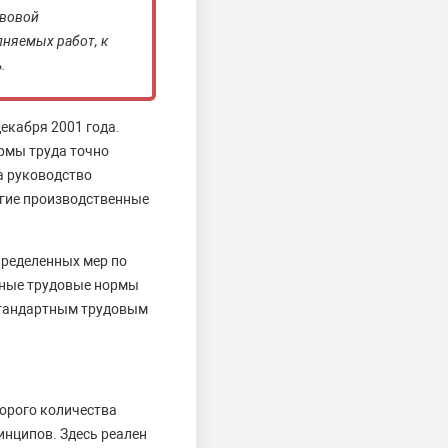
авовой
лняемых работ, к
.
екабря 2001 года.
ормы труда точно
а руководство
угие производственные
пределенных мер по
нные трудовые нормы
 стандартным трудовым
орого количества
нципов. Здесь реален