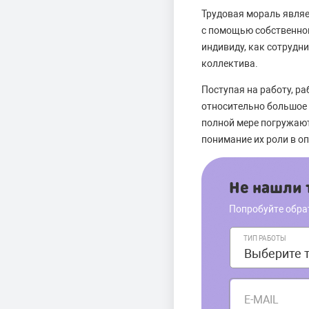
Трудовая мораль явля
с помощью собственног
индивиду, как сотрудн
коллектива.
Поступая на работу, р
относительно большое 
полной мере погружают
понимание их роли в о
Не нашли т
Попробуйте обра
ТИП РАБОТЫ
E-MAIL