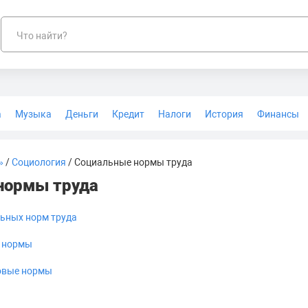
Что найти?
а
Музыка
Деньги
Кредит
Налоги
История
Финансы
Геодезия
»
/
Социология
/ Социальные нормы труда
нормы труда
ьных норм труда
 нормы
овые нормы