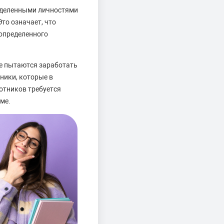
еделенными личностями
то означает, что
 определенного
ые пытаются заработать
ники, которые в
отников требуется
ме.