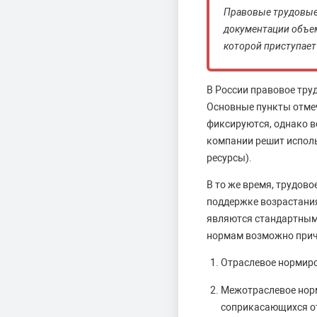
Правовые трудовые
документации объем
которой приступает
В России правовое тру
Основные пункты отмеч
фиксируются, однако в
компании решит исполь
ресурсы).
В то же время, трудов
поддержке возрастани
являются стандартными
нормам возможно прич
Отраслевое нормиро
Межотраслевое норм
соприкасающихся от