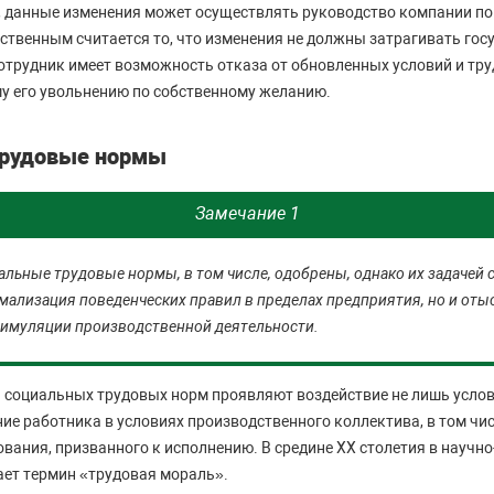
, данные изменения может осуществлять руководство компании по
ственным считается то, что изменения не должны затрагивать го
отрудник имеет возможность отказа от обновленных условий и тру
у его увольнению по собственному желанию.
трудовые нормы
Замечание 1
льные трудовые нормы, в том числе, одобрены, однако их задачей 
мализация поведенческих правил в пределах предприятия, но и оты
тимуляции производственной деятельности.
 социальных трудовых норм проявляют воздействие не лишь услов
е работника в условиях производственного коллектива, в том числ
вания, призванного к исполнению. В средине XX столетия в научн
ет термин «трудовая мораль».