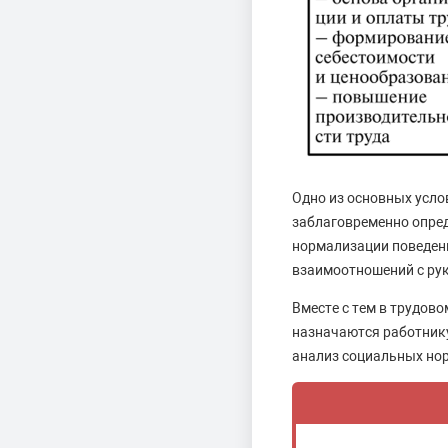
Одно из основных усло
заблаговременно опред
нормализации поведени
взаимоотношений с ру
Вместе с тем в трудов
назначаются работнику
анализ социальных нор