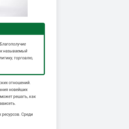
 Благополучие
так называемый
литику, торговлю,
ских отношений.
ания новейших
сможет решать, как
зависеть.
 ресурсов. Среди