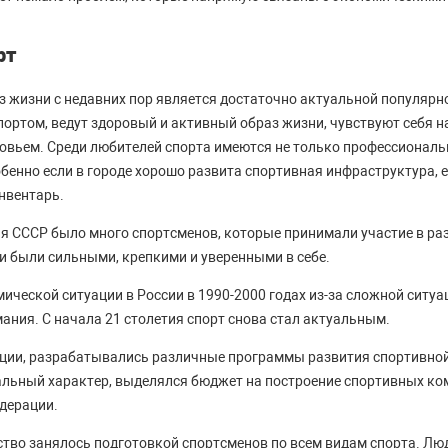
рт
з жизни с недавних пор является достаточно актуальной популярн
ортом, ведут здоровый и активный образ жизни, чувствуют себя н
овьем. Среди любителей спорта имеются не только профессиональ
бенно если в городе хорошо развита спортивная инфраструктура, 
нвентарь.
я СССР было много спортсменов, которые принимали участие в ра
и были сильными, крепкими и уверенными в себе.
ической ситуации в России в 1990-2000 годах из-за сложной ситуа
ания. С начала 21 столетия спорт снова стал актуальным.
ации, разрабатывались различные программы развития спортивно
льный характер, выделялся бюджет на построение спортивных ко
дерации.
ство занялось подготовкой спортсменов по всем видам спорта. Лю