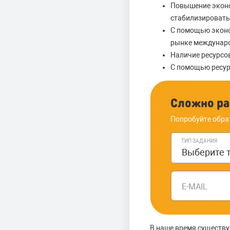
Повышение эконо
стабилизировать
С помощью эконо
рынке междунаро
Наличие ресурсо
С помощью ресур
Сложно ра
Попробуйте обра
ТИП ЗАДАНИЯ
E-MAIL
В наше время существу