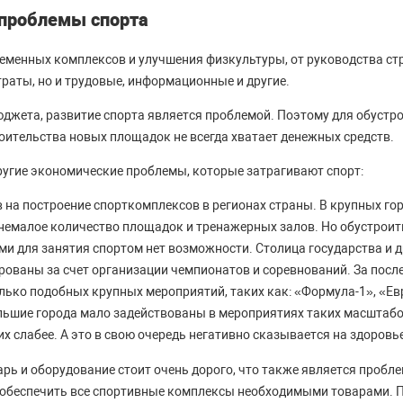
проблемы спорта
еменных комплексов и улучшения физкультуры, от руководства ст
раты, но и трудовые, информационные и другие.
юджета, развитие спорта является проблемой. Поэтому для обустр
оительства новых площадок не всегда хватает денежных средств.
другие экономические проблемы, которые затрагивают спорт:
 на построение спорткомплексов в регионах страны. В крупных го
немалое количество площадок и тренажерных залов. Но обустроит
и для занятия спортом нет возможности. Столица государства и д
ованы за счет организации чемпионатов и соревнований. За посл
лько подобных крупных мероприятий, таких как: «Формула-1», «Ев
ольшие города мало задействованы в мероприятиях таких масштабо
их слабее. А это в свою очередь негативно сказывается на здоровь
рь и оборудование стоит очень дорого, что также является пробле
обеспечить все спортивные комплексы необходимыми товарами. 