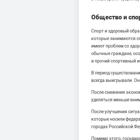
Общество и спо
Спорт и здоровый обра
которые занимаются сп
имеют проблем со здор
обычные граждане, осо
и прочий спортивный и
В период существовани
всегда выигрывали. Он
После снижения эконом
уделяться меньше вним
После улучшения ситу
которые носили федера
городах Российской Фе
Помимо этого, государ