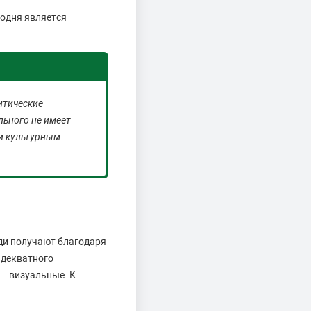
годня является
итические
льного не имеет
и культурным
ди получают благодаря
адекватного
– визуальные. К