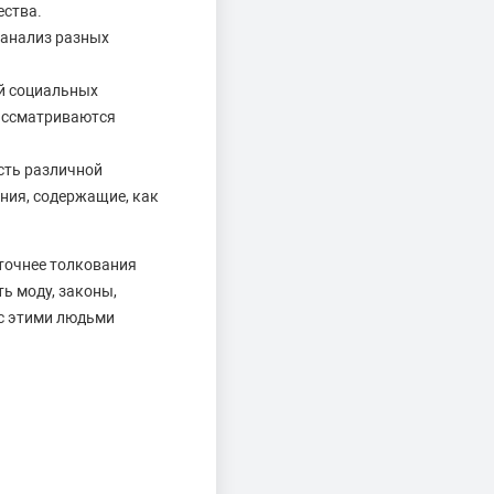
ества.
 анализ разных
й социальных
рассматриваются
сть различной
ания, содержащие, как
точнее толкования
ь моду, законы,
 с этими людьми