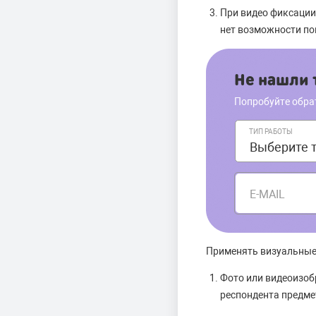
При видео фиксации 
нет возможности пов
Не нашли т
Попробуйте обра
ТИП РАБОТЫ
E-MAIL
Применять визуальные 
Фото или видеоизоб
респондента предме