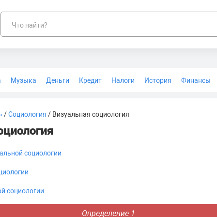
Что найти?
а
Музыка
Деньги
Кредит
Налоги
История
Финансы
Геодезия
»
/
Социология
/ Визуальная социология
оциология
альной социологии
циологии
ой социологии
Определение 1