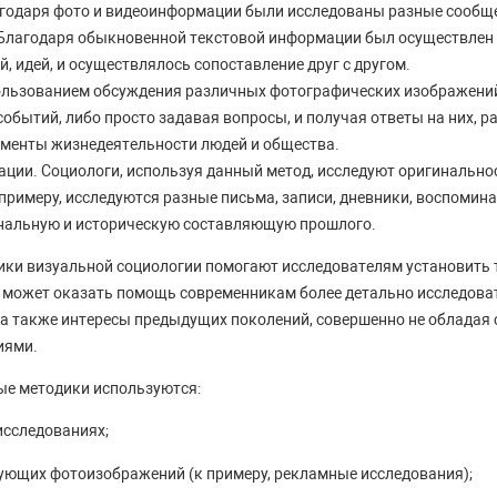
годаря фото и видеоинформации были исследованы разные сообщ
 Благодаря обыкновенной текстовой информации был осуществлен
й, идей, и осуществлялось сопоставление друг с другом.
ользованием обсуждения различных фотографических изображени
событий, либо просто задавая вопросы, и получая ответы на них, 
менты жизнедеятельности людей и общества.
ации. Социологи, используя данный метод, исследуют оригинально
примеру, исследуются разные письма, записи, дневники, воспомин
нальную и историческую составляющую прошлого.
ки визуальной социологии помогают исследователям установить 
 может оказать помощь современникам более детально исследоват
 а также интересы предыдущих поколений, совершенно не обладая
иями.
ые методики используются:
исследованиях;
ующих фотоизображений (к примеру, рекламные исследования);