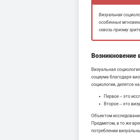
Визуальная социол
особенные мгновени
сквозь призму зрит
Возникновение 
Визуальная социология
социума благодаря виз
социологии, делятся н
Первое – это исс
Второе – это виз
Объектом исследования
Предметом, в то же вр
потреблении визуальн