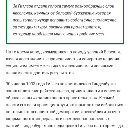
За Гитлера отдали голоса самые разнообразные слои
населения, начиная от большой буржуазии, которая
испытывала нужду исправить собственное положение
за счет диктатуры, заканчивая пролетариатом,
которому пообещали много новых рабочих мест.
На то время народ возмущался по поводу условий Версаля,
желая восстановить справедливость и конкретно национал-
социализм, вместе с его идеями шовинизма и военными
планами смог достичь результатов.
30 января 1933 года Гитлер по наставлению Гинденбурга
занял положение рейхсканцлера, придя к власти в качестве
образа главы «коалиционного правительства». К самой
власти его вели правящие круги, которые хотели избавиться
не только от ненавистной демократии и республики за счет
«карманного канцлера», но и всех левонаправленных
партий. Гинденбург явно недооценил Гитлера на то время, да