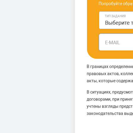
Попробуйте обра
ТИП ЗАДАНИЯ
E-MAIL
В границах определенн
правовых актов, колл
акты, которые содержа
В ситуациях, предусмо
договорами, при приня
учтены взгляды предст
законодательства выде