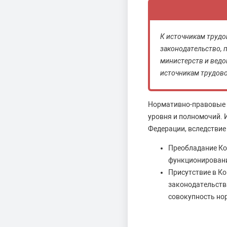
К источникам трудо
законодательство, 
министерств и ведо
источникам трудово
Нормативно-правовые 
уровня и полномочий. 
Федерации, вследствие 
Преобладание Ко
функционировани
Присутствие в К
законодательств
совокупность но