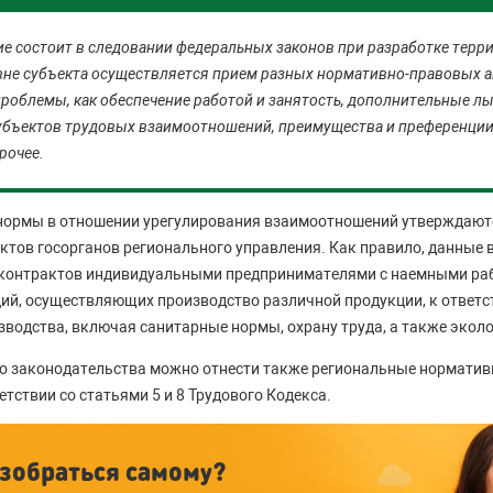
е состоит в следовании федеральных законов при разработке терр
овне субъекта осуществляется прием разных нормативно-правовых а
проблемы, как обеспечение работой и занятость, дополнительные ль
субъектов трудовых взаимоотношений, преимущества и преференци
рочее.
 нормы в отношении урегулирования взаимоотношений утверждают
ктов госорганов регионального управления. Как правило, данные
контрактов индивидуальными предпринимателями с наемными раб
ий, осуществляющих производство различной продукции, к ответс
зводства, включая санитарные нормы, охрану труда, а также экол
го законодательства можно отнести также региональные нормати
етствии со статьями 5 и 8 Трудового Кодекса.
зобраться самому?