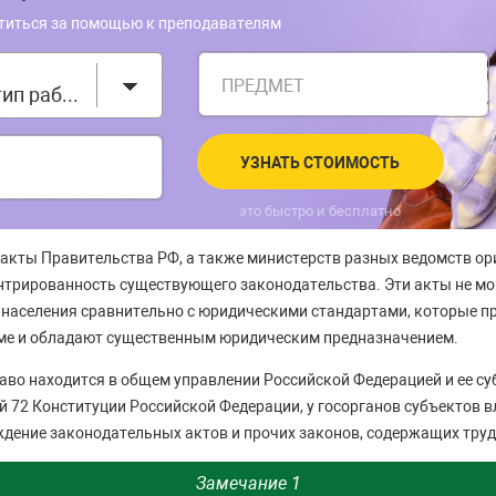
титься за помощью к преподавателям
ПРЕДМЕТ
Выберите тип работы
УЗНАТЬ СТОИМОСТЬ
это быстро и бесплатно
акты Правительства РФ, а также министерств разных ведомств о
трированность существующего законодательства. Эти акты не мо
населения сравнительно с юридическими стандартами, которые п
еме и обладают существенным юридическим предназначением.
аво находится в общем управлении Российской Федерацией и ее су
й 72 Конституции Российской Федерации, у госорганов субъектов в
дение законодательных актов и прочих законов, содержащих тру
Замечание 1