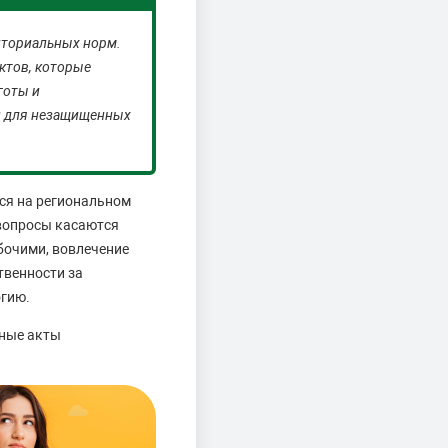
иториальных норм.
ктов, которые
готы и
и для незащищенных
ся на региональном
 вопросы касаются
очими, вовлечение
твенности за
огию.
вные акты