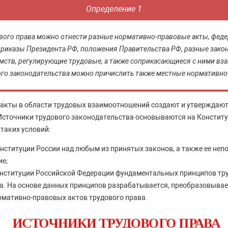
Определение 1
вого права можно отнести разные нормативно-правовые акты, фед
приказы Президента РФ, положения Правительства РФ, разные зако
мств, регулирующие трудовые, а также соприкасающиеся с ними вз
го законодательства можно причислить также местные нормативно
акты в области трудовых взаимоотношений создают и утверждают
Источники трудового законодательства основываются на Констит
таких условий:
нституции России над любым из принятых законов, а также ее неп
е;
онституции Российской Федерации фундаментальных принципов тр
а. На основе данных принципов разрабатывается, преобразовывае
рмативно-правовых актов трудового права.