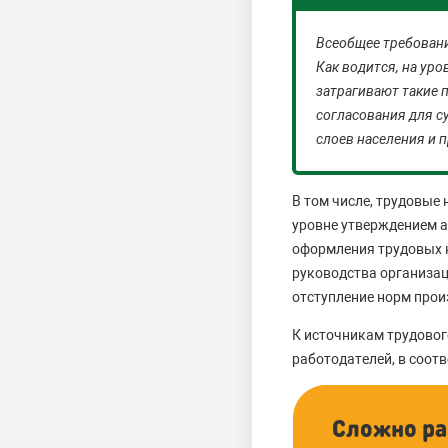
Всеобщее требовани
Как водится, на ур
затрагивают такие 
согласования для 
слоев населения и п
В том числе, трудовые
уровне утверждением а
оформления трудовых 
руководства организац
отступление норм прои
К источникам трудово
работодателей, в соотв
Сложно ра