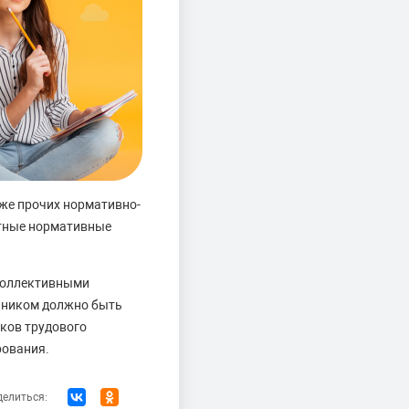
кже прочих нормативно-
стные нормативные
 коллективными
енником должно быть
иков трудового
рования.
елиться: