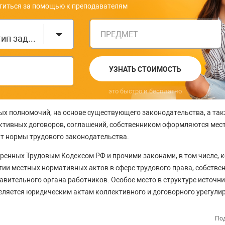
титься за помощью к преподавателям
ПРЕДМЕТ
Выберите тип задания
УЗНАТЬ СТОИМОСТЬ
это быстро и бесплатно
ых полномочий, на основе существующего законодательства, а та
ективных договоров, соглашений, собственником оформляются ме
т нормы трудового законодательства.
тренных Трудовым Кодексом РФ и прочими законами, в том числе,
тии местных нормативных актов в сфере трудового права, собств
авительного органа работников. Особое место в структуре источн
ляется юридическим актам коллективного и договорного урегули
Под