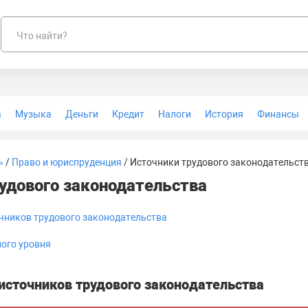
Что найти?
а
Музыка
Деньги
Кредит
Налоги
История
Финансы
Геодезия
»
/
Право и юриспруденция
/ Источники трудового законодательст
удового законодательства
чников трудового законодательства
ного уровня
источников трудового законодательства