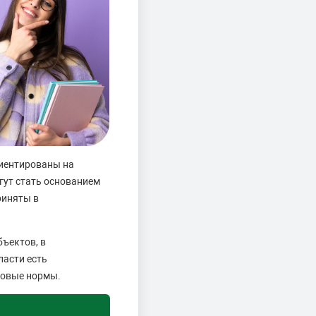
риентированы на
гут стать основанием
риняты в
бъектов, в
ласти есть
довые нормы.