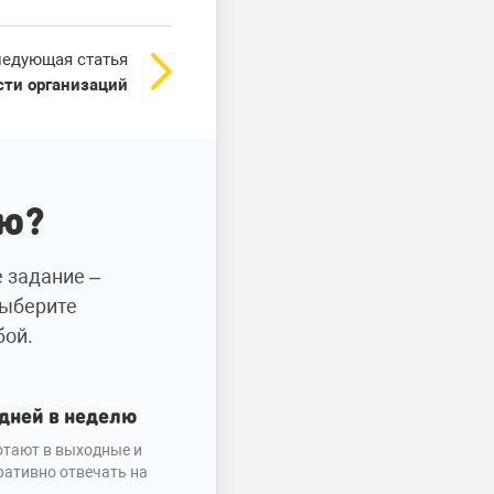
едующая статья
сти организаций
ию?
е задание –
Выберите
бой.
 дней в неделю
тают в выходные и
ративно отвечать на