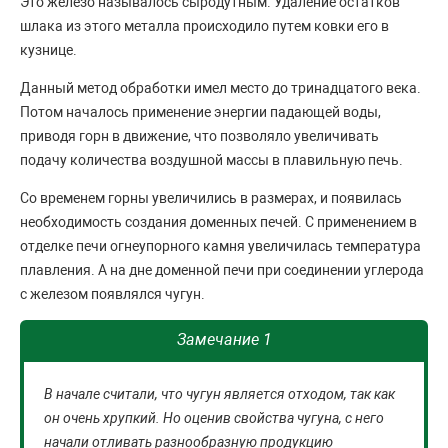
Это железо называлось сыродутным. Удаление остатков
шлака из этого металла происходило путем ковки его в
кузнице.
Данный метод обработки имел место до тринадцатого века.
Потом началось применение энергии падающей воды,
приводя горн в движение, что позволяло увеличивать
подачу количества воздушной массы в плавильную печь.
Со временем горны увеличились в размерах, и появилась
необходимость создания доменных печей. С применением в
отделке печи огнеупорного камня увеличилась температура
плавления. А на дне доменной печи при соединении углерода
с железом появлялся чугун.
Замечание 1
В начале считали, что чугун является отходом, так как
он очень хрупкий. Но оценив свойства чугуна, с него
начали отливать разнообразную продукцию