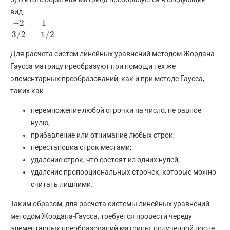
вид:
−
2
1
−
2
1
3
/
2
−
1
/
2
3
/
2
−
1
/
2
Для расчета систем линейных уравнений методом Жордана-
Гаусса матрицу преобразуют при помощи тех же
элементарных преобразований, как и при методе Гаусса,
таких как:
перемножение любой строчки на число, не равное
нулю;
прибавление или отнимание любых строк;
перестановка строк местами;
удаление строк, что состоят из одних нулей;
удаление пропорциональных строчек, которые можно
считать лишними.
Таким образом, для расчета системы линейных уравнений
методом Жордана-Гаусса, требуется провести череду
элементарных преобразований матрицы, полученной после