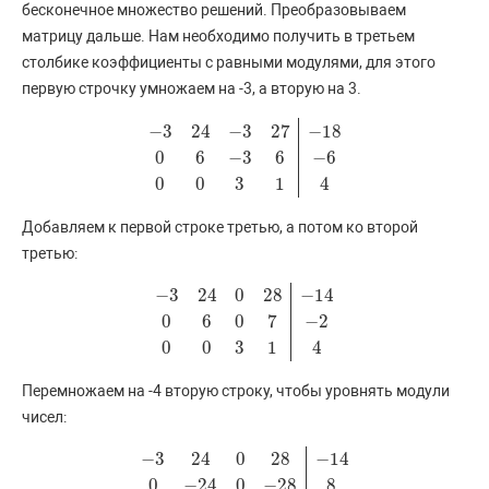
бесконечное множество решений. Преобразовываем
матрицу дальше. Нам необходимо получить в третьем
столбике коэффициенты с равными модулями, для этого
первую строчку умножаем на -3, а вторую на 3.
−
3
24
−
3
27
−
18
0
6
−
3
6
−
6
−
3
24
−
3
27
−
18
0
6
−
3
6
−
6
0
0
3
1
4
0
0
3
1
4
Добавляем к первой строке третью, а потом ко второй
третью:
−
3
24
0
28
−
14
0
6
0
7
−
2
−
3
24
0
28
−
14
0
6
0
7
−
2
0
0
3
1
4
0
0
3
1
4
Перемножаем на -4 вторую строку, чтобы уровнять модули
чисел:
−
3
24
0
28
−
14
0
−
24
0
−
28
8
−
3
24
0
28
−
14
0
−
24
0
−
28
8
0
0
3
1
4