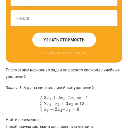
E-MAIL
УЗНАТЬ СТОИМОСТЬ
это быстро и бесплатно
Рассмотрим несколько задач по расчету системы линейных
уравнений.
Задача 1
. Задана система линейных уравнений:
⎧
3
+
2
–
5
=
−
1
x
x
x
⎨
1
2
3
⎩
2
–
+
3
=
13
{
3
x
1
+
2
x
2
–
5
x
3
=
−
1
2
x
1
–
x
2
+
3
x
3
=
13
x
1
+
2
x
2
–
x
3
=
9
x
x
x
1
2
3
+
2
–
=
9
x
x
x
1
2
3
Найти переменные.
Преобразуем систему в расширенную матрицу: