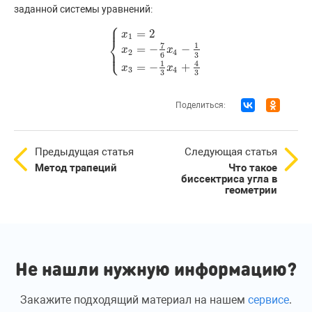
заданной системы уравнений:
⎧
⎪
=
2
x
1
⎨
7
1
=
−
−
⎩
x
x
⎪
{
x
1
=
2
x
2
=
−
7
6
x
4
−
1
3
x
3
=
−
1
3
x
4
+
4
3
2
4
6
3
1
4
=
−
+
x
x
3
4
3
3
Поделиться:
Предыдущая статья
Следующая статья
Метод трапеций
Что такое
биссектриса угла в
геометрии
Не нашли нужную информацию?
Закажите подходящий материал на нашем
сервисе
.