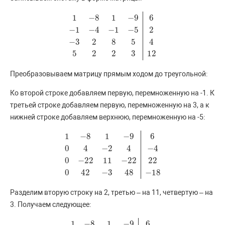
1
−
8
1
−
9
6
−
1
−
4
−
1
−
5
2
1
−
8
1
−
9
6
−
1
−
4
−
1
−
5
2
−
3
2
8
5
4
5
2
2
3
12
−
3
2
8
5
4
5
2
2
3
12
Преобразовываем матрицу прямым ходом до треугольной:
Ко второй строке добавляем первую, перемноженную на -1. К
третьей строке добавляем первую, перемноженную на 3, а к
нижней строке добавляем верхнюю, перемноженную на -5:
1
−
8
1
−
9
6
0
4
−
2
4
−
4
1
−
8
1
−
9
6
0
4
−
2
4
−
4
0
−
22
11
−
22
22
0
42
−
3
48
−
18
0
−
22
11
−
22
22
0
42
−
3
48
−
18
Разделим вторую строку на 2, третью – на 11, четвертую – на
3. Получаем следующее:
1
−
8
1
−
9
6