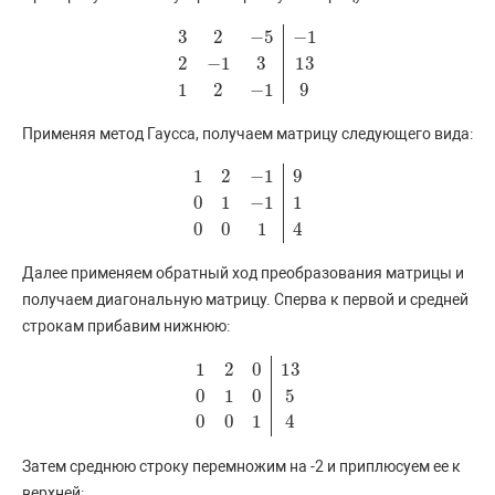
3
2
−
5
−
1
2
−
1
3
13
3
2
−
5
−
1
2
−
1
3
13
1
2
−
1
9
1
2
−
1
9
Применяя метод Гаусса, получаем матрицу следующего вида:
1
2
−
1
9
0
1
−
1
1
1
2
−
1
9
0
1
−
1
1
0
0
1
4
0
0
1
4
Далее применяем обратный ход преобразования матрицы и
получаем диагональную матрицу. Сперва к первой и средней
строкам прибавим нижнюю:
1
2
0
13
0
1
0
5
1
2
0
13
0
1
0
5
0
0
1
4
0
0
1
4
Затем среднюю строку перемножим на -2 и приплюсуем ее к
верхней: