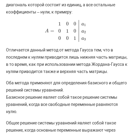
диагональ которой состоит из единиц, а все остальные
коэффициенты – нули, к примеру:
1
0
0
a
1
=
0
1
0
A
A
=
1
0
0
a
1
0
1
0
a
2
0
0
1
a
3
a
2
0
0
1
a
3
Отличается данный метод от метода Гаусса тем, что в
последнем к нулям приводится лишь нижняя часть матрицы,
в то время, как при использовании метода Жордана-Гаусса к
нулям приводится также и верхняя часть матрицы.
Оба метода применяют для определения базисного и общего
решений системы уравнений.
Базисное решение являет собой такое решение системы
уравнений, когда все свободные переменные равняются
нулю.
Общее решение системы уравнений являет собой такое
решение, когда основные переменные выражают через