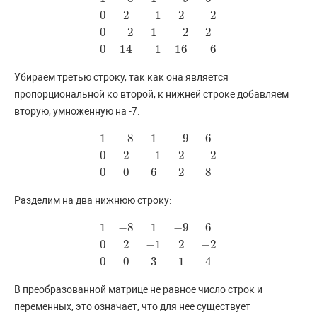
0
2
−
1
2
−
2
1
−
8
1
−
9
6
0
2
−
1
2
−
2
0
−
2
1
−
2
2
0
14
−
1
16
−
6
0
−
2
1
−
2
2
0
14
−
1
16
−
6
Убираем третью строку, так как она является
пропорциональной ко второй, к нижней строке добавляем
вторую, умноженную на -7:
1
−
8
1
−
9
6
0
2
−
1
2
−
2
1
−
8
1
−
9
6
0
2
−
1
2
−
2
0
0
6
2
8
0
0
6
2
8
Разделим на два нижнюю строку:
1
−
8
1
−
9
6
0
2
−
1
2
−
2
1
−
8
1
−
9
6
0
2
−
1
2
−
2
0
0
3
1
4
0
0
3
1
4
В преобразованной матрице не равное число строк и
переменных, это означает, что для нее существует