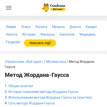
Химия
Этика
Физика
Музыка
Деньги
Кредит
Налоги
История
Финансы
Биология
Медицина
Геодезия
ПОКАЗАТЬ ЕЩЁ
Справочник «Всё сдал!»
/
Математика
/ Метод Жордана-
Гаусса
Метод Жордана-Гаусса
1.
Общие понятия
2.
История появления метода Жордана-Гаусса
3.
Использование метода Жордана-Гаусса на практике
4.
Суть метода Жордана-Гаусса