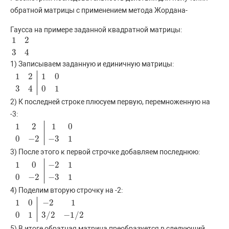
обратной матрицы с применением метода Жордана-
Гаусса на примере заданной квадратной матрицы:
1
2
1
2
3
4
3
4
1) Записываем заданную и единичную матрицы:
1
2
1
0
1
2
1
0
3
4
0
1
3
4
0
1
2) К последней строке плюсуем первую, перемноженную на
-3:
1
2
1
0
1
2
1
0
0
−
2
−
3
1
0
−
2
−
3
1
3) После этого к первой строчке добавляем последнюю:
1
0
−
2
1
1
0
−
2
1
0
−
2
−
3
1
0
−
2
−
3
1
4) Поделим вторую строчку на -2:
1
0
−
2
1
1
0
−
2
1
0
1
3
/
2
−
1
/
2
0
1
3
/
2
−
1
/
2
5) В итоге обратная матрица преобразуется в следующий