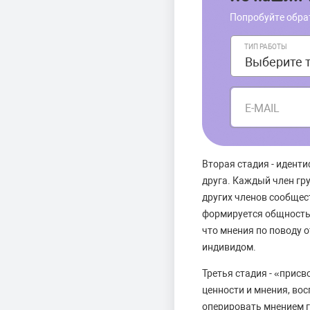
Попробуйте обра
ТИП РАБОТЫ
E-MAIL
Вторая стадия - идент
друга. Каждый член гр
других членов сообщес
формируется общность 
что мнения по поводу 
индивидом.
Третья стадия - «прис
ценности и мнения, во
оперировать мнением г