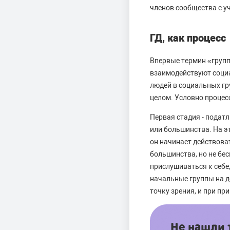
членов сообщества с у
ГД, как процесс
Впервые термин «груп
взаимодействуют соци
людей в социальных гр
целом. Условно процес
Первая стадия - подат
или большинства. На э
он начинает действова
большинства, но не бес
прислушиваться к себе
начальные группы на д
точку зрения, и при п
Не нашли т