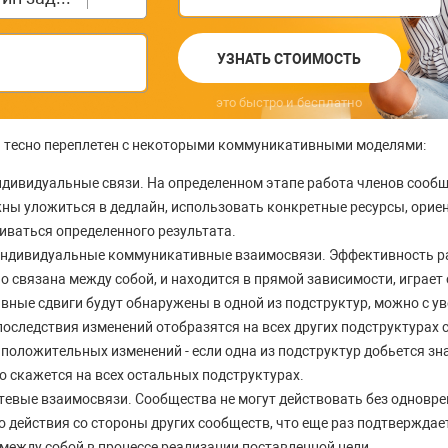
УЗНАТЬ СТОИМОСТЬ
это быстро и бесплатно
 тесно переплетен с некоторыми коммуникативными моделями:
дивидуальные связи. На определенном этапе работа членов сообщ
жны уложиться в дедлайн, использовать конкретные ресурсы, орие
иваться определенного результата.
ндивидуальные коммуникативные взаимосвязи. Эффективность р
о связана между собой, и находится в прямой зависимости, играе
ивные сдвиги будут обнаружены в одной из подструктур, можно с у
последствия изменений отобразятся на всех других подструктурах 
 положительных изменений - если одна из подструктур добьется зн
 скажется на всех остальных подструктурах.
тевые взаимосвязи. Сообщества не могут действовать без одновре
 действия со стороны других сообществ, что еще раз подтверждае
между собой в процессе реализации поставленной цели.