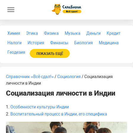
Химия
Этика
Физика
Музыка
Деньги
Кредит
Налоги
История
Финансы
Биология
Медицина
Геодезия
ПОКАЗАТЬ ЕЩЁ
Справочник «Всё сдал!»
/
Социология
/ Социализация
личности в Индии
Социализация личности в Индии
1.
Особенности культуры Индии
2.
Воспитательный процесс в Индии, его специфика