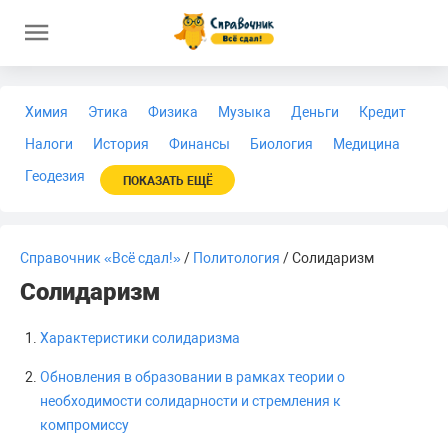
Химия
Этика
Физика
Музыка
Деньги
Кредит
Налоги
История
Финансы
Биология
Медицина
Геодезия
ПОКАЗАТЬ ЕЩЁ
Справочник «Всё сдал!»
/
Политология
/ Солидаризм
Солидаризм
Характеристики солидаризма
Обновления в образовании в рамках теории о
необходимости солидарности и стремления к
компромиссу