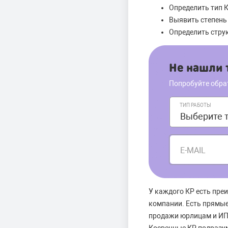
Определить тип К
Выявить степень
Определить струк
Не нашли т
Попробуйте обра
ТИП РАБОТЫ
E-MAIL
У каждого КР есть пре
компании. Есть прямые
продажи юрлицам и ИП,