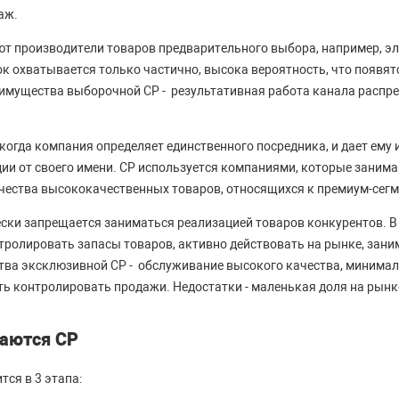
аж.
ют производители товаров предварительного выбора, например, э
ок охватывается только частично, высока вероятность, что появят
имущества выборочной СР - результативная работа канала распре
 когда компания определяет единственного посредника, и дает ем
ии от своего имени. СР используется компаниями, которые заним
ества высококачественных товаров, относящихся к премиум-сегм
ски запрещается заниматься реализацией товаров конкурентов. В
тролировать запасы товаров, активно действовать на рынке, зан
тва эксклюзивной СР - обслуживание высокого качества, минима
ь контролировать продажи. Недостатки - маленькая доля на рынк
аются СР
ся в 3 этапа: