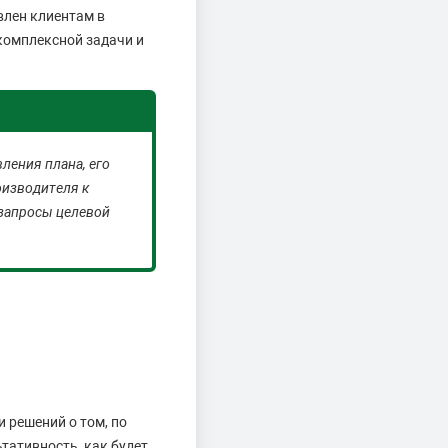
влен клиентам в
 комплексной задачи и
ления плана, его
оизводителя к
 запросы целевой
 решений о том, по
тативность, как будет