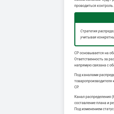
проводиться контроль.
Стратегия распредел
учитывая конкретны
СР основывается на об
Ответственность за ра
напрямую связана с об
Под каналами распреде
товаропроизводителя к
СР.
Канал распределения (
составление плана и р
Под изменением статус