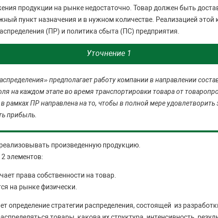
жения продукции на рынке недостаточно. Товар должен быть доста
ужный пункт назначения и в нужном количестве. Реализацией этой
аспределения (ПР) и политика сбыта (ПС) предприятия.
Уточнение 1
аспределения» предполагает работу компании в направлении состав
оля на каждом этапе во время транспортировки товара от товаропр
 в рамках ПР направлена на то, чтобы в полной мере удовлетворить
ть прибыль.
 реализовывать произведенную продукцию.
 2 элементов:
ает права собственности на товар.
ся на рынке физически.
ет определение стратегии распределения, состоящей из разработки
аспределяться товары, какова их структура, интенсивность, резуль