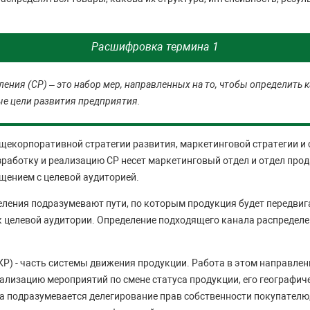
Расшифровка термина 1
ения (СР) – это набор мер, направленных на то, чтобы определить к
е цели развития предприятия.
щекорпоративной стратегии развития, маркетинговой стратегии и 
зработку и реализацию СР несет маркетинговый отдел и отдел про
щением с целевой аудиторией.
ления подразумевают пути, по которым продукция будет передвиг
 целевой аудитории. Определение подходящего канала распределен
КР) - часть системы движения продукции. Работа в этом направле
еализацию мероприятий по смене статуса продукции, его географи
а подразумевается делегирование прав собственности покупателю,