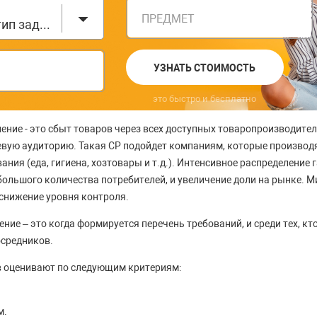
ПРЕДМЕТ
Выберите тип задания
УЗНАТЬ СТОИМОСТЬ
это быстро и бесплатно
ение - это сбыт товаров через всех доступных товаропроизводите
вую аудиторию. Такая СР подойдет компаниям, которые производ
ния (еда, гигиена, хозтовары и т.д.). Интенсивное распределение 
ольшого количества потребителей, и увеличение доли на рынке. Ми
 снижение уровня контроля.
ие – это когда формируется перечень требований, и среди тех, кт
осредников.
в оценивают по следующим критериям:
м.