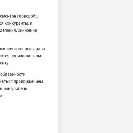
лементов гардероба.
ся конкуренты, и
деления, снижение
у исключительные права
аются производством
енту.
 обязанности
иматься продвижением
льный уровень
е.