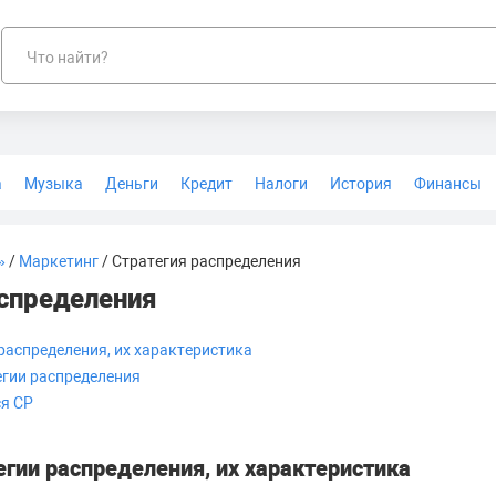
Что найти?
а
Музыка
Деньги
Кредит
Налоги
История
Финансы
Геодезия
»
/
Маркетинг
/ Стратегия распределения
спределения
 распределения, их характеристика
егии распределения
я СР
егии распределения, их характеристика