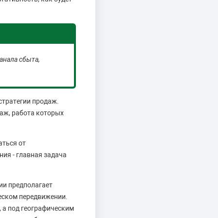
анала сбыта,
стратегии продаж.
даж, работа которых
аться от
ия - главная задача
нии предполагает
ческом передвижении.
 а под географическим