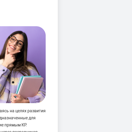
аясь на целях развития
едназначенные для
ие прямым КР.