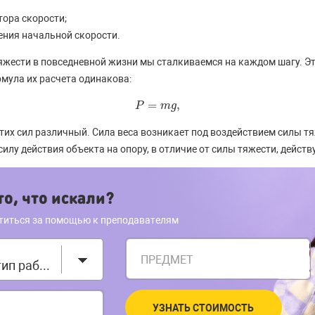
тора скорости;
ения начальной скорости.
яжести в повседневной жизни мы сталкиваемся на каждом шагу. Эту
рмула их расчета одинакова:
=
,
P
P
=
m
g
m
,
g
их сил различный. Сила веса возникает под воздействием силы тяже
силу действия объекта на опору, в отличие от силы тяжести, дейст
о, что искали?
титься за помощью к преподавателям
ПРЕДМЕТ
Выберите тип работы
УЗНАТЬ СТОИМОСТЬ