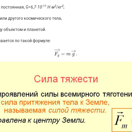
-11
2
2
 постоянная,
G=6,7∙10
Н∙м
/кг
;
или другого космического тела;
у объектом и планетой.
вается по такой формуле:
−
→
→
=
.
F
F
g
→
=
m
m
g
→
g
.
g