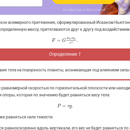
это быстро и бесплатно
кон всемирного притяжения, сформулированный Исааком Ньютоном,
определенную массу, притягиваются друг к другу под воздействием
m
m
1
2
=
.
F
F
=
G
m
G
1
m
2
r
2
.
2
r
Определение 1
ствия тела на поверхность планеты, возникающая под влиянием силы
с равномерной скоростью по горизонтальной плоскости или находит
 опоры, которая по значению будет равняться весу тела:
=
.
P
P
=
τ
g
.
τ
g
кже равняться силе тяжести.
я равноускоренно вдоль вертикали, его вес не будет равняться по