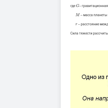
где
– гравитационная
G
G
– масса планеты 
M
M
– расстояние межд
r
r
Сила тяжести рассчиты