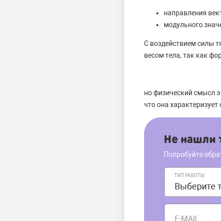
направления век
модульного знач
С воздействием силы т
весом тела, так как фо
но физический смысл эт
что она характеризует 
Не нашли т
Попробуйте обра
ТИП РАБОТЫ
E-MAIL