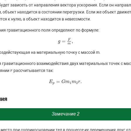
 будет зависеть от направления вектора ускорения. Если он напра
 объект находится в состоянии перегрузки. Если же объект движет
ется к нулю, а объект находится в невесомости.
ия гравитационного поля определяют по формуле:
F
=
,
g
g
=
F
m
,
m
воздействующая на материальную точку с массой m.
я гравитационного взаимодействия двух материальных точек с ма
оянии
рассчитывается так:
r
r
=
.
E
E
p
=
G
m
G
1
m
m
2
r
m
.
r
1
2
p
ния
Замечание 2
место при соприкосновении тел в процессе их перемещения друг от