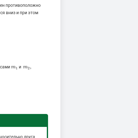
влен противоположно
ся вниз и при этом
,
ссами
и
m
m
1
m
m
2
,
1
2
носительно друга.