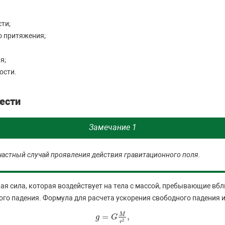
ти;
о притяжения;
я;
ости.
ести
Замечание 1
 частный случай проявления действия гравитационного поля.
ая сила, которая воздействует на тела с массой, пребывающие вбл
ого падения. Формула для расчета ускорения свободного падения 
M
=
,
g
g
=
G
M
G
r
2
,
2
r