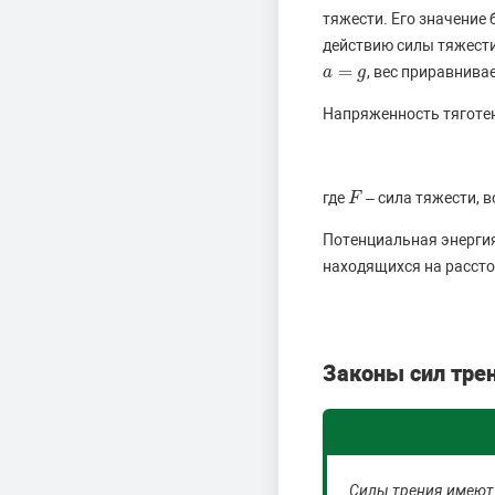
тяжести. Его значение
действию силы тяжести,
=
, вес приравнива
a
a
=
g
g
Напряженность тяготен
где
– сила тяжести, 
F
F
Потенциальная энерги
находящихся на расст
Законы сил тре
Силы трения имеют 